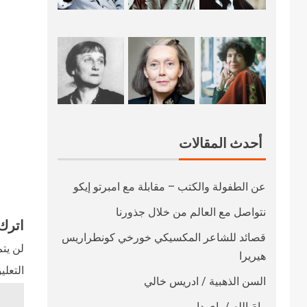
أحدث المقالات
عن الطفولة والكتب – مقابلة مع امبرتو إيكو
نتواصل مع العالم من خلال جذورنا
اترك 
قصائد للشاعر المكسيكي خورخي كونطراريس
لن يتم
هيريرا
التعلي
السن الذهبية / ادريس خالي
رامَ الله / باي داو