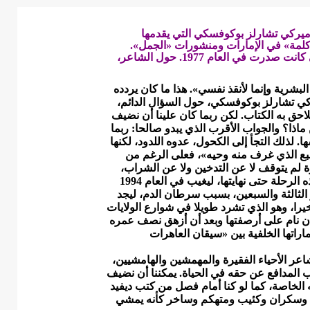
ميركي تشارلز بوكوفسكي التي يقدمها
كلمة» في الإمارات ومنشورات «الجمل».
والمختارات هذه تحمل عنوان إحدى مجموعات بوكوفسكي التي كانت صدرت في العام 1977. حول الشاعر،
 البشرية وإنما لأنقذ نفسي». هذا ما كان يردده
كي تشارلز بوكوفسكي، حول السؤال الدائم،
يلاحق به الكتاب. لكن ربما كان علينا أن نضيف
ماذا؟ والجواب الأقرب الذي يبدو صالحا: ربما
ا. لذلك التجأ إلى الكحول، عدوه اللدود، لكنها
نبع الذي غرف منه وحيه»، فعلى الرغم من
ة لم يتوقف لا عن التدخين ولا عن الشراب،
ليستمر في هذه الرحلة حتى نهايتها، ليغيب في العام 1994
الثالثة والسبعين، بسبب سرطان الدم، ليجد
يرا، وهو الذي تشرد طويلا في شوارع الولايات
أن نام على أرصفتها وبعد أن أزهق نصف عمره
ماراتها الخلفية بين «سيقان العاهرات
ر الأحياء الفقيرة والمهمشين والهامشيين،
 المدافع عن حقه في الحياة. يمكننا أن نضيف
ه الخاصة، كما لو كنا أمام فصل من كتب ديفيد
رم وسكران وكئيب ومتهكم وساخر كأنه يمشي