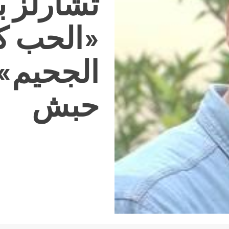
تشارلز 
«الحب ك
الجحيم» 
حبش