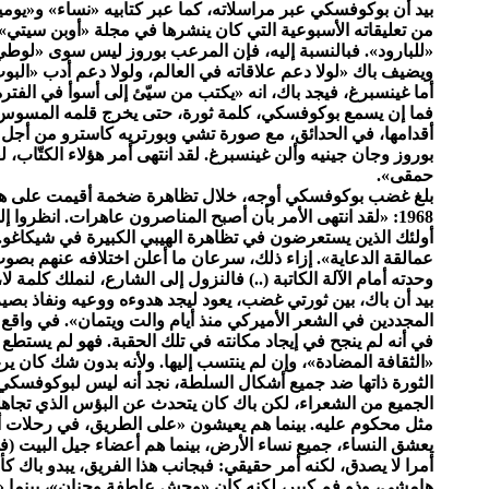
بيد أن بوكوفسكي عبر مراسلاته، كما عبر كتابيه «نساء» و«ي
من تعليقاته الأسبوعية التي كان ينشرها في مجلة «أوبن سيتي» 
«للبارود». فبالنسبة إليه، فإن المرعب بوروز ليس سوى «لوطي
ويضيف باك «لولا دعم علاقاته في العالم، ولولا دعم أدب «البو
أما غينسبرغ، فيجد باك، انه «يكتب من سيّئ إلى أسوأ في الفترة
فما إن يسمع بوكوفسكي، كلمة ثورة، حتى يخرج قلمه المسوس
أقدامها، في الحدائق، مع صورة تشي وبورتريه كاسترو من أجل 
بوروز وجان جينيه وألن غينسبرغ. لقد انتهى أمر هؤلاء الكتّاب، ل
حمقى».
بلغ غضب بوكوفسكي أوجه، خلال تظاهرة ضخمة أقيمت على ه
1968: «لقد انتهى الأمر بأن أصبح المناصرون عاهرات. انظروا 
أولئك الذين يستعرضون في تظاهرة الهيبي الكبيرة في شيكاغو. 
عمالقة الدعاية». إزاء ذلك، سرعان ما أعلن اختلافه عنهم بص
وحدته أمام الآلة الكاتبة (..) فالنزول إلى الشارع، لنملك كلمة لا،
بيد أن باك، بين ثورتي غضب، يعود ليجد هدوءه ووعيه ونفاذ بصير
المجددين في الشعر الأميركي منذ أيام والت ويتمان». في واقع
في أنه لم ينجح في إيجاد مكانته في تلك الحقبة. فهو لم يستطع
«الثقافة المضادة»، وإن لم ينتسب إليها. ولأنه بدون شك كان ير
الثورة ذاتها ضد جميع أشكال السلطة، نجد أنه ليس لبوكوفسك
الجميع من الشعراء، لكن باك كان يتحدث عن البؤس الذي تجاهلو
مثل محكوم عليه. بينما هم يعيشون «على الطريق، في رحلات أ
يعشق النساء، جميع نساء الأرض، بينما هم أعضاء جيل البيت (في 
أمرا لا يصدق، لكنه أمر حقيقي: فبجانب هذا الفريق، يبدو باك ك
هامشي، وذو فم كبير، لكنه كان «وحش عاطفة وحنان»، بينما 