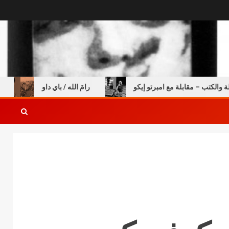
ب – مقابلة مع امبرتو إيكو
رامَ الله / باي داو
السن ا