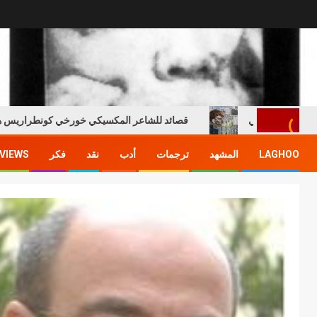
دريس خالي
قصائد للشاعر المكسيكي خورخي كونطراريس هيريرا
LAGHOO
المشهد
ترجمات
أدب
نقد
فكر
VIEWS