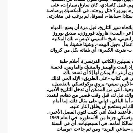
كلهم. فنيل كاسادي، كان سارق سيارات، على
 العشرين من عمره. بوروز؟ قتل زوجته، في المكسيك برصاصة
اذا «سابقا»، لصوقا، لم يرغب في مغادرته.
اتجاه سير التاريخ، قبل مرة أن يضع «المياه
م، أن ينحرف؛ في العام 1967. فبفضل شاعر «البيت» هارولد فوروزي، صديق بوروز
نغيتي، شيخ «السيتي لايتس»، تلك المكتبة
مال «جيل البيت». وشيئا فشيئا، بدأ
بـ«ضربته الكبيرة» أي بلقائه بكل من كرواك
بسيلين (الكاتب الفرنسي)، أحلام حلبة
د البيت والهيبيز والبيتنيك والماويين. فجملة
أزعر» لا يمكن لها إلا أن تسعد باك.
 في كتاب «على الطريق» الإله الحي لذلك
دى مقالاته في «الأوبن سيتي» يروي بوكوفسكي بالتفصيل،
ية، التي من الممكن أن تدخل التاريخ الأدبي،
رواك، نيل ك، قبل وقت قصير من ذهابه، ليتمدد
 الباقي، فيأتي على مثال ذلك. إننا أمام
ك لم يستطع أن يطلق النار عليه.
فأعتقد فعلا، أنني كتبت لتوي الفصل الأخير».
وبعد عدة أيام، يسقط نيل تحت وطأة جرعة زائدة. لقد تملّك بوكوفسكي جزءا من الأسطورة. في العام 1969
لكا أمامه. في السبعينيات، أي في السنة
ى «ساعي البريد» ومن ثم جاءت «يوميات