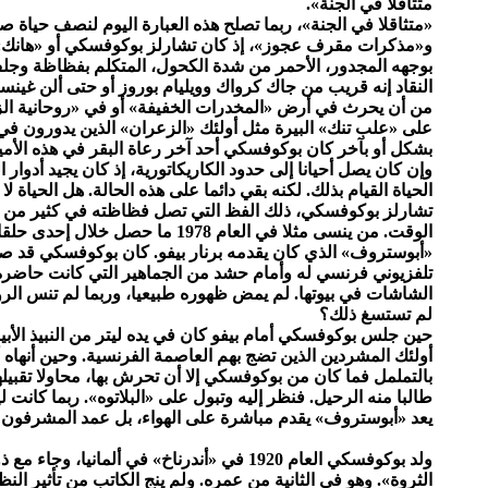
متثاقلا في الجنة».
«متثاقلا في الجنة»، ربما تصلح هذه العبارة اليوم لنصف حياة
و«مذكرات مقرف عجوز»، إذ كان تشارلز بوكوفسكي أو «هانك» (
بوجهه المجدور، الأحمر من شدة الكحول، المتكلم بفظاظة وجلف
النقاد إنه قريب من جاك كرواك وويليام بوروز أو حتى ألن غينسبير
من أن يحرث في أرض «المخدرات الخفيفة» أو في «روحانية ا
على «علب تنك» البيرة مثل أولئك «الزعران» الذين يدورون في أ
بشكل أو بآخر كان بوكوفسكي أحد آخر رعاة البقر في هذه الأميرك
وإن كان يصل أحيانا إلى حدود الكاريكاتورية، إذ كان يجيد أدوا
الحياة القيام بذلك. لكنه بقي دائما على هذه الحالة. هل الحياة 
تشارلز بوكوفسكي، ذلك الفظ التي تصل فظاظته في كثير من الأ
الوقت. من ينسى مثلا في العام 1978 ما 
«أبوستروف» الذي كان يقدمه برنار بيفو. كان بوكوفسكي قد
تلفزيوني فرنسي له وأمام حشد من الجماهير التي كانت حاضرة
الشاشات في بيوتها. لم يمض ظهوره طبيعيا، وربما لم تنس الروائية
لم تستسغ ذلك؟
حين جلس بوكوفسكي أمام بيفو كان في يده ليتر من النبيذ الأب
أولئك المشردين الذين تضج بهم العاصمة الفرنسية. وحين أنهاه أ
بالتململ فما كان من بوكوفسكي إلا أن تحرش بها، محاولا تقبيلها
طالبا منه الرحيل. فنظر إليه وتبول على «البلاتوه». ربما كانت 
يعد «أبوستروف» يقدم مباشرة على الهواء، بل عمد المشرفون عل
ولد بوكوفسكي العام 1920 في «أندرناخ» في ألماني
الثروة». وهو في الثانية من عمره. ولم ينج الكاتب من تأثير الن