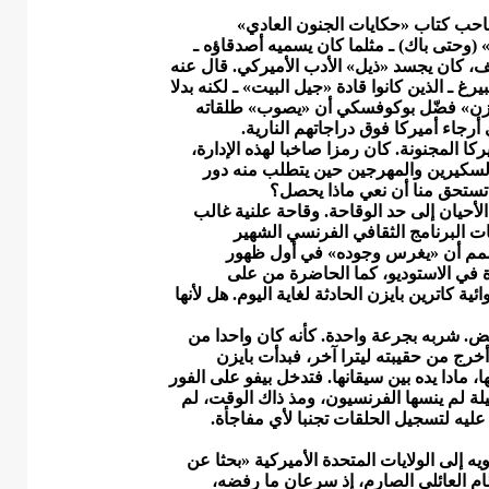
 صاحب كتاب «حكايات الجنون العادي»
وحتى باك) ـ مثلما كان يسميه أصدقاؤه ـ
، كان يجسد «ذيل» الأدب الأميركي. قال عنه
غ ـ الذين كانوا قادة «جيل البيت» ـ لكنه بدلا
لزن» فضّل بوكوفسكي أن «يصوب» طلقاته
رجاء أميركا فوق دراجاتهم النارية.
ا المجنونة. كان رمزا صاخبا لهذه الإدارة،
ر السكيرين والمهرجين حين يتطلب منه دور
لا تستحق منا أن نعي ماذا يحصل؟
حيان إلى حد الوقاحة. وقاحة علنية غالب
حصل خلال إحدى حلقات البرنامج الثقافي الفرنسي الشهير
 صمم أن «يغرس وجوده» في أول ظهور
 في الاستوديو، كما الحاضرة من على
 كاترين بايزن الحادثة لغاية اليوم. هل لأنها
يض. شربه بجرعة واحدة. كأنه كان واحدا من
خرج من حقيبته ليترا آخر، فبدأت بايزن
، مادا يده بين سيقانها. فتدخل بيفو على الفور
ليلة لم ينسها الفرنسيون، ومذ ذاك الوقت، لم
يه لتسجيل الحلقات تجنبا لأي مفاجأة.
ا، وجاء مع ذويه إلى الولايات المتحدة الأميركية «بحثا عن
ظام العائلي الصارم، إذ سرعان ما رفضه،