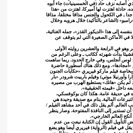
ذي أصابه نزف حاد (في الخمسينيات) جاء أبوه
ه. حادثة اهتزت لها أميركا، اهتزت من «هذا
جدا ـ في الكحول والجنس مذاقا مختلفا، مذاقا
امبو» (الشاعر بالتأكيد) خلال هروبه وخلال
ه إلى هذا «الديكور القذر»، جمله الغنائية،
إلا في الأماكن الصغيرة التي لم يتوقف عن
هو في الرابعة والعشرين روايته الأولى
فشيئا بدأت شهرته ككاتب ـ وعلى الرغم من
رج لوس أنجلس، وفي خارج الحدود. ربما ساهمت
م «أمجادها». ومع ذلك هناك أسطورة حاضرة
خاصة فيلم ماركو فيريري «حكايات الجنون
را وأورنيلا موتي) وفيلم باربيت شرودر «بار
ود لم يكن «هانك» يستطيع الهرب من مصيره
ضعه داخل «قيمته الحقيقية».
في حديقة عامة. هكذا كان بوكوفسكي،
لتبرعات المالية. ينام مع صديقة وحيدة هي
العالم. ألم يقل ذلك في أحد مشاهد الفيلم /
ن تستدير إلى النافذة المفتوحة. وصار ينظر
نكح العالم الخارجي».
ض التأويل القول إن الكتابة نبعت من عدم
يقل في فيلم (الرواية) فيريري أيضا وهو يضع