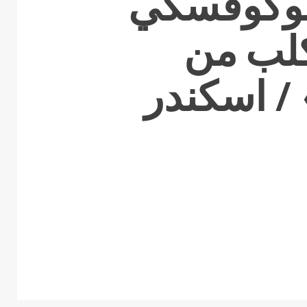
بوكوفسكي
لب من
/ اسكندر