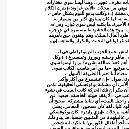
وميات مقرف عجوز»، وهما ليسا سوى مختارات
(وهي من مجلات «الأندر غراوند») يترك الكلام
 مخنث (..) وكاتب يدفع للنوم بشكل خاص».
ب» له، لما كان يساوي أكثر من مسمار..».
 الأخيرة. ما يكتبه ليس سوى غبار.. وقيء».
، ليبوخ هذه الحشود «المستمرة في جرجرة
طرد الفأل السيّئ، وهم يهتفون حين يأمرهم
قد غرقوا في التخنث والتكرار والتفاهة. إنهم
امش تجمع الحزب الديموقراطي في آب
إلى مايلر وجينيه وبوروز وغينسبرغ (..) وكل
أهم فعلا عمالقة بشرية؟ براز! ليسوا سوى
وت مرتفع: «ما من أمر يناسب الكاتب سوى
 معناه أننا اخترنا الطريقة الأسهل».
ته. يقول: «إن غينسبرغ من أكثر وأكبر
 الأمر، ان مشكلة بوكوفسكي الحقيقية، تكمن
 أن ينكر أن تلك الحركة كانت السبب في نشوء
غب في «ألا يفقد هويته الخاصة». فبعيدا عن
ي و«جيل البيت» أي نقاط مشتركة. صحيح أن
ه كليا.. لقد كان «سجين» المعامل، يعمل
شبه برحلات «إيزي رايدر». كان بوكوفسكي
غالبيتهم)، من المثليين جنسيا. قد يبدو ذلك
أنه أحد أطفال الكورس! بالتأكيد، انه شخص
«جيل البيت» ليسوا سوى قساة، من الصعب