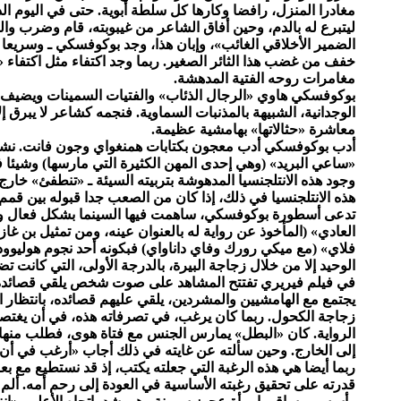
مغادرا المنزل، رافضا وكارها كل سلطة أبوية. حتى في اليوم ال
ليتبرع له بالدم، وحين أفاق الشاعر من غيبوبته، قام وضرب والد
الضمير الأخلاقي الغائب»، وإبان هذا، وجد بوكوفسكي ـ وسريعا 
خفف من غضب هذا الثائر الصغير. ربما وجد اكتفاء مثل اكتفاء «ر
مغامرات روحه الفتية المدهشة.
بوكوفسكي هاوي «الرجال الذئاب» والفتيات السمينات ويضيف بنفس
الوجدانية، الشبيهة بالمذنبات السماوية. فنجمه كشاعر لا يبرق 
معاشرة «حثالاتها» بهامشية عظيمة.
أدب بوكوفسكي أدب معجون بكتابات همنغواي وجون فانت. نشر و
«ساعي البريد» (وهي إحدى المهن الكثيرة التي مارسها) وشيئا 
وجود هذه الانتلجنسيا المدهوشة بتربيته السيئة ـ «تنطفئ» خا
هذه الانتلجنسيا في ذلك، إذا كان من الصعب جدا قبوله بين قم
تدعى أسطورة بوكوفسكي، ساهمت فيها السينما بشكل فعال وب
العادي» (المأخوذ عن رواية له بالعنوان عينه، ومن تمثيل بن غازا
فلاي» (مع ميكي رورك وفاي داناواي) فبكونه أحد نجوم هوليو
الوحيد إلا من خلال زجاجة البيرة، بالدرجة الأولى، التي كانت ت
في فيلم فيريري تفتتح المشاهد على صوت شخص يلقي قصائده 
يجتمع مع الهامشيين والمشردين، يلقي عليهم قصائده، بانتظار ا
زجاجة الكحول. ربما كان يرغب، في تصرفاته هذه، في أن يغتصب 
الرواية. كان «البطل» يمارس الجنس مع فتاة هوى، فطلب منها أ
إلى الخارج. وحين سألته عن غايته في ذلك أجاب «أرغب في أن أ
ربما أيضا هي هذه الرغبة التي جعلته يكتب، إذ قد نستطيع مع بع
قدرته على تحقيق رغبته الأساسية في العودة إلى رحم أمه. ألم 