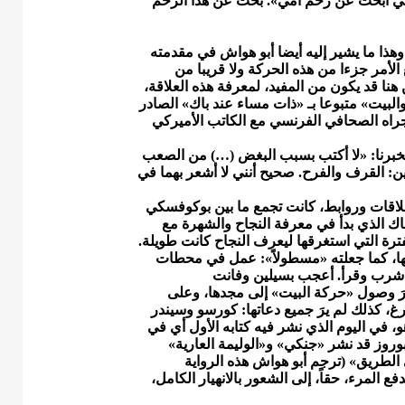
نني ابحث عن رحم أمي». بحث عن هذا الرحم
هذا ما يشير إليه أيضا أبو هواش في مقدمته
الأمر جزءا من هذه الحركة ولا قريبا من
هنا قد يكون من المفيد، لمعرفة هذه العلاقة،
لبيت» متبوعا بـ «ذات مساء عند باك» الصادر
اه الصحافي الفرنسي مع الكاتب الأميركي
يخبرنا: «لا أكتب بسبب البغض (…) من الصعب
ن: القرف والفرح. صحيح أنني لا أشعر بهما في
علاقات وروابط، كانت تجمع ما بين بوكوفسكي
ك الذي بدأ في معرفة النجاح والشهرة مع
 الكتابة منذ العام 1953 كان يجد أن الفترة التي استغرقها ليعرف النجاح كانت طويلة.
ها، كما جعلته «مسطولاً»: عمل في محطات
، شرب وقرأ. أعجب بسيلين وفانت
رَ وصول «حركة البيت» إلى مجدها، وعلى
، كذلك لم يرَ جميع دعاتها: كورسو وسيندر
 في اليوم الذي نشر فيه كتابه الأول أي في
ان بوروز قد نشر «جنكي» و«الوليمة العارية»
الطريق» (ترجم أبو هواش هذه الرواية
مرء، حقاً، إلى الشعور بالانهيار الكامل،