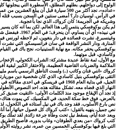
الولوج إلى دواخلهم. بطلهم المطلق، الأسطورة التي يبجلونها 
«عداده»، نجد أكثر من 500 سيارة قبل أن يبلغ
في الرأس. لوسيان دار؟ أمضى سنتين في السجن بسبب قتله أست
وشريكه في الجريمة! كان كرواك، الذي نجا بأعجوبة.
لم يكن بوكوفسكي ينتمي إلى هذا العالم. لكن بما انه كان يسير ب
في نبيذه» أي أن يساو
وغينسبرغ، نشرت قصائده في دار بنغوين، ثم لاحظه لورنس فيرل
المنارة، ودار النشر الواقعة في سان فرانسيسكو، التي نشرت أع
بوكوفسكي يحفر مكانه. مع نهاية الستينيات، نجح باك في القيام 
وكاسادي، قبل موتهما.
مع الأول، ثمة نقاط عديدة مشتركة: الشراب الكحولي، الإعجاب 
الملاكمة والضربات القاضية العظيمة، والاحتقار الكبير لبقية أفرا
كرواك «انني فنان وكاتب (..) ولست الناطق الرسمي باسم مليون 
التقى بوكوفسكي بنيل كاسادي، الذي كان شخصية دين موريارتي
الجيل، في بداية العام 1968 في فريسكو. في اح
النهار الذي قضاه معه. تشكل مقالته هذه، احد النصوص الأنطولوج
إذ نجد أن الإيقاع موجود منذ الكلمات الأولى: «التقيت صديق ك
بالعرض، فوق خط سكة الحديد، في المكسيك، كي يموت هناك». أما
نص بارع الأسلوب. فقد وجد باك في نيل أستاذه في الكحول، لذل
نص جميل، ينهيه بالقول: «كتب كرواك كل فصول حياتها، أما أنا، 
كتب كرواك «من بعدي الطوفان» وغاب بدوره، فأصبح الطريق سا
التي بلغ فيها بوكوفسكي الخمسين من عمره، نشر روايته الأول