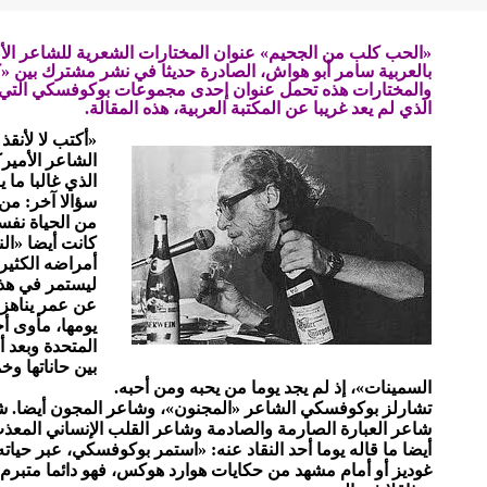
«الحب كلب من الجحيم» عنوان المختارات الشعرية للشاعر الأ
بالعربية سامر أبو هواش، الصادرة حديثا في نشر مشترك بين «
الذي لم يعد غريبا عن المكتبة العربية، هذه المقالة.
«أكتب لا لأنقذ
الشاعر الأمير
الذي غالبا ما 
سؤالا آخر: من 
من الحياة نفسه
كانت أيضا «ال
أمراضه الكثير
عن عمر يناهز 
يومها، مأوى أخ
المتحدة وبعد 
بين حاناتها وخ
السمينات»، إذ لم يجد يوما من يحبه ومن أحبه.
تشارلز بوكوفسكي الشاعر «المجنون»، وشاعر المجون أيضا. شاع
شاعر العبارة الصارمة والصادمة وشاعر القلب الإنساني المعذب
أيضا ما قاله يوما أحد النقاد عنه: «استمر بوكوفسكي، عبر حيات
غوديز أو أمام مشهد من حكايات هوارد هوكس، فهو دائما متب