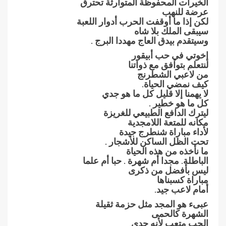
الخيرات المحفوظة المتوارثة تحترق
عرضة للنهب
لكن إذا ما أوقفت الحرب أدوار اللعبة
سيبقى الملك بلا شاه
وسيتقدم بيدق العاج مهددا البرج .
إخوتي في حب أبيقور
لنتعلم بتوافق مع ذواتنا
من لاعبي الشطرنج
كيف نمضي الحياة.
لا يهمنا إلا قليل كل ما هو جدي
كل ما هو خطير .
ليترك الدافع الطبيعي للغريزة
مكانه للمتعة اللامجدية
لأداء مباراة شنطرج جيدة
تحت الظل الساكن للأشجار .
ما نأخذه من هذه الحياة
الباطلة. مجدا أم شهرة . حبا أم علما
ليس بأفضل من ذكرى
مباراة كسبناها
أمام لاعب جيد.
عبىء هو المجد مثل حزمة ثقيلة
الشهرة كالحمى
الحب متعب لأنه جدي