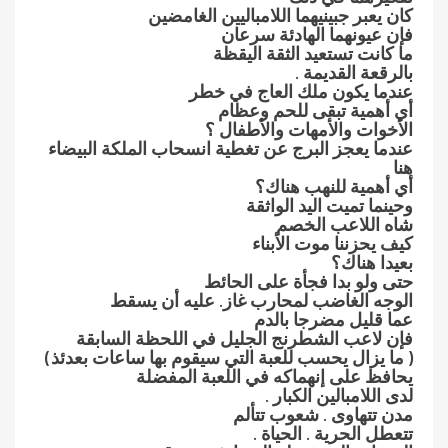
كان يعبر جبينيهما اللامباليين الغامضين
فإن عيونهما الهادئة سرعان
ما كانت تستعيد الثقة اليقظة
بالرقعة القديمة .
عندما يكون ملك العاج في خطر
أي أهمية تبقى للحم وعظام
الأخوات والأمهات والأطفال ؟
عندما يعجز البرج عن تغطية انسحاب الملكة البيضاء
هنا
أي أهمية للنهب هناك؟
وحينما تميت اليد الواثقة
شاه اللاعب الخصم
كيف يحزننا موت الأبناء
بعيدا هناك؟
حتى ولو بدا فجأة على الحائط
الوجه الغاضب لمحارب غاز. عليه أن يسقط
عما قليل مضرجا بالدم
فإن لاعب الشطرنج الجليل في اللحظة السابقة
( ما يزال يحسب للعبة التي سيقوم بها ساعات بعدئذ)
يحافظ على إنهماكه في اللعبة المفضلة
لدى اللامبالين الكبار .
مدن تتهاوى . شعوب تتألم
تتعطل الحرية . الحياة .