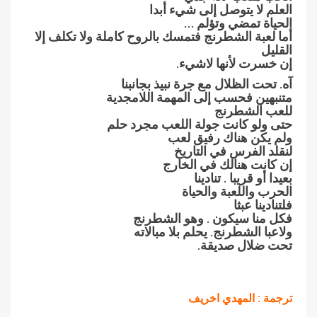
العلم لا يتوصل إلى شيء أبدا
الحياة تمضي وتؤلم …
أما لعبة الشطرنج فتمسك بالروح كاملة ولا تكلف إلا
القليل
إن خسرت لأنها لاشيء.
آه. تحت الظلال مع جرة نبيذ بجانبنا
متنبهين فحسب إلى المهمة اللامجدية
للعب الشطرنج
حتى ولو كانت جولة اللعب مجرد حلم
ولم يكن هناك رفيق لعب
لنقلد الفرس في التاريخ
إن كانت هنالك في الخارج
بعيدا أو قريبا . تنادينا
الحرب واللعبة والحياة
فلتنادينا عبثا
فكل منا سيكون . وهو الشطرنج
ولاعبا الشطرنج. يحلم بلا مبالاته
تحت ضلال صديقة.
ترجمة : المهدي اخريف