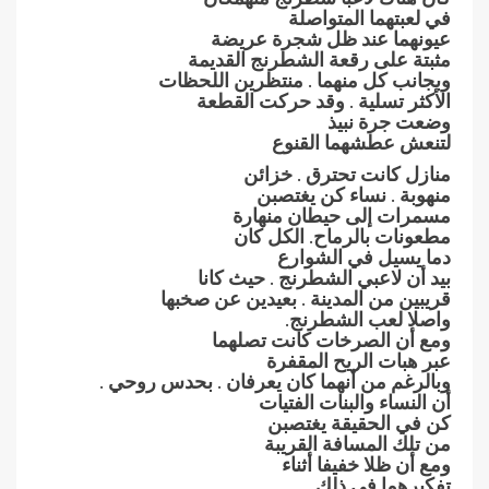
في لعبتهما المتواصلة
عيونهما عند ظل شجرة عريضة
مثبتة على رقعة الشطرنج القديمة
وبجانب كل منهما . منتظرين اللحظات
الأكثر تسلية . وقد حركت القطعة
وضعت جرة نبيذ
لتنعش عطشهما القنوع
منازل كانت تحترق . خزائن
منهوبة . نساء كن يغتصبن
مسمرات إلى حيطان منهارة
مطعونات بالرماح. الكل كان
دما يسيل في الشوارع
بيد أن لاعبي الشطرنج . حيث كانا
قريبين من المدينة . بعيدين عن صخبها
واصلا لعب الشطرنج.
ومع أن الصرخات كانت تصلهما
عبر هبات الريح المقفرة
وبالرغم من أنهما كان يعرفان . بحدس روحي .
أن النساء والبنات الفتيات
كن في الحقيقة يغتصبن
من تلك المسافة القريبة
ومع أن ظلا خفيفا أثناء
تفكيرهما في ذلك