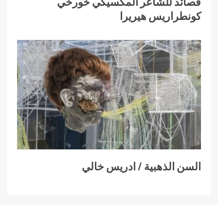
قصائد للشاعر المكسيكي خورخي
كونطراريس هيريرا
السن الذهبية / ادريس خالي