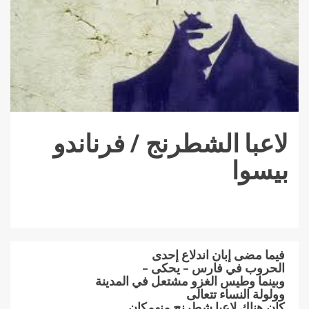
لاعبا الشطرنج / فرناندو
بيسوا
فيما مضى إبان اندلاع إحدى
الحروب في فارس – يحكى –
وبينما وطيس الغزو مشتعل في المدينة
وولولة النساء تتعالى
كان هناك لاعبا شطرنج منهمكان