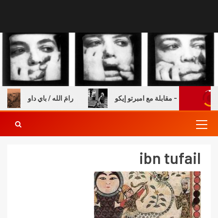
ة والكتب – مقابلة مع امبرتو إيكو
رامَ الله / باي داو
ibn tufail