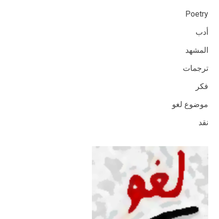
Poetry
أدب
المشهد
ترجمات
فكر
موضوع لغو
نقد