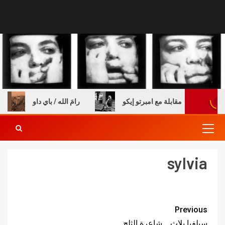
 والكتب – مقابلة مع امبرتو إيكو
رامَ الله / باي داو
sylvia
Previous
سيلفيا بلاث .. شاعرة الثلج