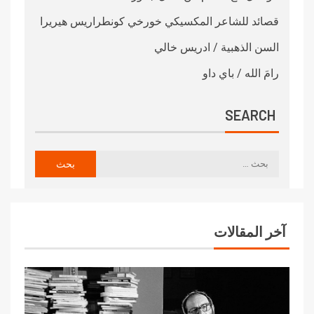
قصائد للشاعر المكسيكي خورخي كونطراريس هيريرا
السن الذهبية / ادريس خالي
رامَ الله / باي داو
SEARCH
آخر المقالات