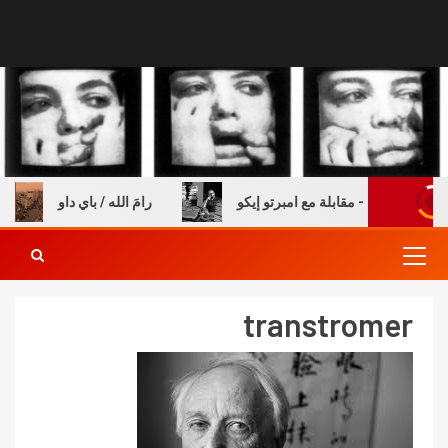
ة والكتب – مقابلة مع امبرتو إيكو
رامَ الله / باي داو
transtromer