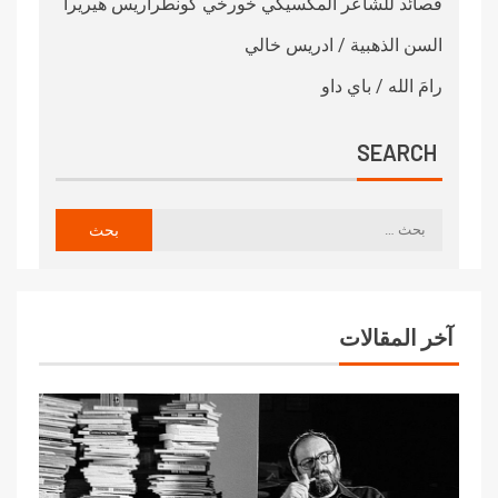
قصائد للشاعر المكسيكي خورخي كونطراريس هيريرا
السن الذهبية / ادريس خالي
رامَ الله / باي داو
SEARCH
آخر المقالات