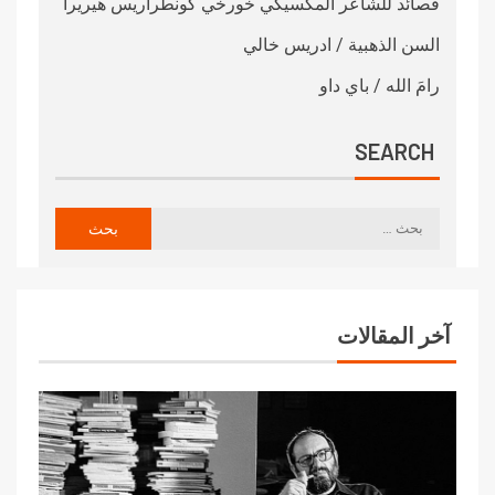
قصائد للشاعر المكسيكي خورخي كونطراريس هيريرا
السن الذهبية / ادريس خالي
رامَ الله / باي داو
SEARCH
آخر المقالات