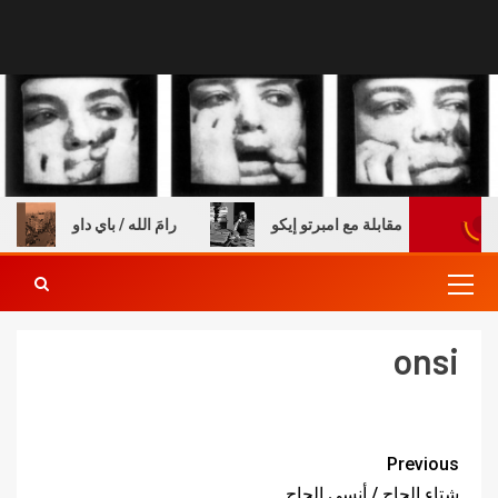
 والكتب – مقابلة مع امبرتو إيكو
رامَ الله / باي داو
onsi
Previous
شتاء الحاج / أنسي الحاج