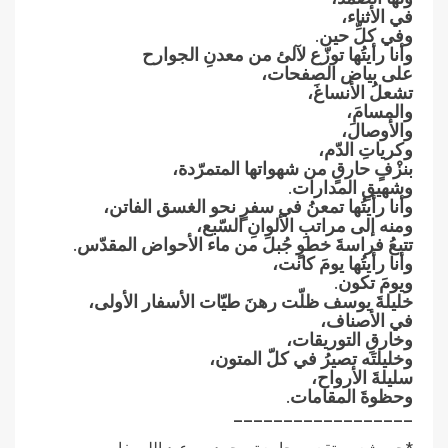
في الأثناء،
وفي كلِّ حين.
وأنا رأيتُها توزّع لآلئ من معدنِ الجوارح
على بياض الصفحات،
تشعلُ الأنساغَ،
والمسامَ،
والأوصالَ،
وكرياتِ الدّم،
بنزْفٍ حارقٍ من شهواتها المتمرّدة،
وشهيقِ المدارات.
وأنا رأيتُها تمعنُ في سفرٍ نحو الغسق الفاتن،
ومنه إلى مراتبِ الألوانِ السّبع،
تتبعُ فراسةَ خطوٍ جُبلَ من ماء الأحواض المقدّس.
وأنا رأيتُها يومَ كانت،
ويومَ تكون.
خليلةَ يوسف ظلّت رهنَ طيّات الأسفار الأولى،
في الأصناف،
وخارقِ التوريقات،
وخليلتَه تصيرُ في كلّ المتون،
سليلةَ الأرواح،
وحظوةَ المقامات.
__________________