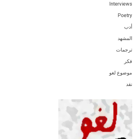
Interviews
Poetry
أدب
المشهد
ترجمات
فكر
موضوع لغو
نقد