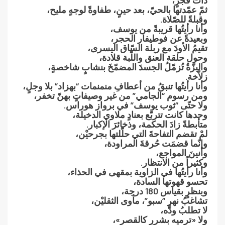
ذات فجرٍ،
ثمّ عمّدتها بالحيّ، بعد حينٍ، طفاوةً لوجهٍ مليح،
وقبلةً للصّلاة.
وأنا رأيتُها قريبةً من يوسف،
وبعيدةً عن فوطيفار الحجر،
تقيمُ الأودَ مع ربلة السّاق اليسرى،
وحول حلقة العنق واللّبة قلادة،
والبزّةُ تُزمّلُ الجسدَ المضمّخَ بنشابٍ شاخصةٍ،
زلاّخة.
وأنا رأيتُها تنبقُ من أعطافِ منمنمات “بهزاد” بلا وجلٍ،
ومن رسوم “الجامي” من غير وصيفاتٍ بهنّ تخفر،
ولا حتّى “ثوب يوسف” في برواز هوراس.
وحدها كانت تتربّع بعنادٍ ملاوي الدخيلة،
متأبطةً زادَ الحكمة، وذخائرَ الإكبار.
لمْ تقضم التفاحةَ التي حلّلتها بجرحيْن،
وإنّما قضمَت حُرقةَ المراودة،
وأنينَ المواجع،
وكثيراً من الانتظار.
وأنا رأيتُها في الزاوية بمقهى في الحذاء،
تحسو قهوتها السادة،
وبنظرٍ بقياس 180 درجة،
تشاغبُ نهر “سبو”، مأوى الثقليْن،
لا تطلبُ ودَّه،
ولا «ترميه بشررٍ كالقصر»،