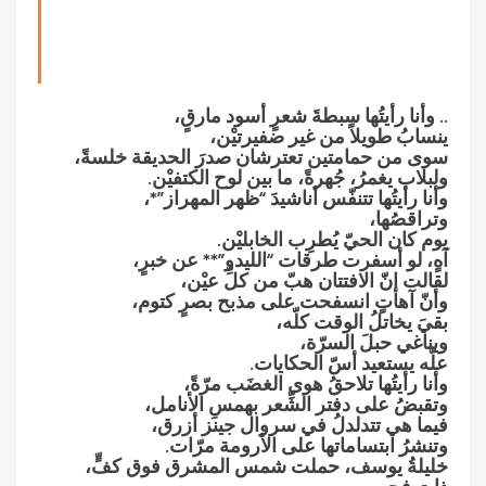
.. وأنا رأيتُها سبطةَ شعرٍ أسود مارقٍ،
ينسابُ طويلاً من غير ضفيرتيْن،
سوى من حمامتين تعترشان صدرَ الحديقة خلسةً،
ولبلاب يغمرُ، جُهرةً، ما بين لوح الكتفيْن.
وأنا رأيتُها تتنفّس أناشيدَ “ظهر المهراز”*،
وتراقصُها،
يوم كان الحيّ يُطرِب الخابليْن.
آهٍ، لو أسفرت طرقات “الليدو”** عن خبرٍ،
لقالت إنّ الافتتان هبّ من كلِّ عيْن،
وأنّ آهاتٍ انسفحت على مذبح بصرٍ كتوم،
بقيَ يخاتلُ الوقت كلّه،
ويناغي حبلَ السرّة،
علّه يستعيد أسّ الحكايات.
وأنا رأيتُها تلاحقُ هوى الغضَب مرّةً،
وتقبضُ على دفتر الشِّعر بهمسِ الأنامل،
فيما هي تتدلدلُ في سروال جينز أزرق،
وتنشرُ ابتساماتها على الأرومة مرّات.
خليلةُ يوسف، حملت شمس المشرق فوق كفٍّ،