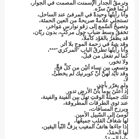
وترمقُ الجدار الإسمنت المصمت في الجوار،
لربّما فضّ سرّه.
وأنا رأيتُها وحيدةً في المرفئ عند الساحل،
تستجلي علامةً صريحةً من العين الحمئة،
وتصيخُ السّمع إلى زقو نوارسٍ مَواخر،
تخفقُ وسط ضبابٍ حول مركبٍ، بدون ربّان،
قد يظفرُ بالعَوْد كاملاً،
وقد يتيهُ في زحمة الموج بلا أثر.
وأنا رأيتُها تطرقُ الباب “المركزي”***،
كما لم تفعل من قبلُ،
ولا تخور،
وتسعى بين نساء أتيْن من كلِّ فجٍّ،
وقد تأيّد لهنَّ أنّ كوبرنيك لم يخطئْ،
لا،
ولم يغرّر بأحدٍ،
إذ أعلنَ يوماً بأنّ الأرض تدور.
تلك جميلةُ الوقتِ تهلّ بين الفينة والفينة،
عند ثوى الطرقات المطروقة،
وبرزخ المسافات،
تُومئ إلى السّبيل الأمين.
لها شغافُ القلبِ جميعُها،
إذا جاءَها هاتفُ المغيب يزفُّ النّبأَ اليقين،
لها الحمَدُ،
ولها الصمَدُ،