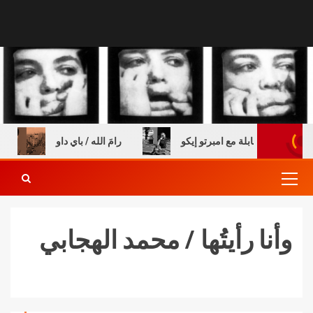
كتب – مقابلة مع امبرتو إيكو
رامَ الله / باي داو
السن
وأنا رأيتُها / محمد الهجابي