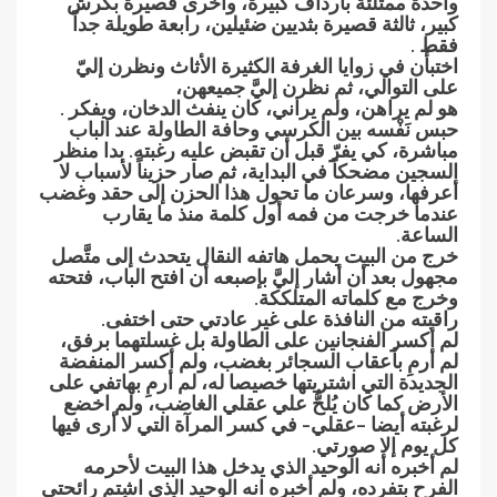
واحدة ممتلئة بأرداف كبيرة، وأخرى قصيرة بكرش
كبير، ثالثة قصيرة بثديين ضئيلين، رابعة طويلة جداً
فقط .
اختبأن في زوايا الغرفة الكثيرة الأثاث ونظرن إليّ
على التوالي، ثم نظرن إليَّ جميعهن،
هو لم يراهن، ولم يراني، كان ينفث الدخان، ويفكر .
حبس نَفْسه بين الكرسي وحافة الطاولة عند الباب
مباشرة، كي يفرّ قبل أن تقبض عليه رغبته. بدا منظر
السجين مضحكاً في البداية، ثم صار حزيناً لأسباب لا
أعرفها، وسرعان ما تحول هذا الحزن إلى حقد وغضب
عندما خرجت من فمه أول كلمة منذ ما يقارب
الساعة.
خرج من البيت يحمل هاتفه النقال يتحدث إلى متَّصل
مجهول بعد أن أشار إليَّ بإصبعه أن افتح الباب، فتحته
وخرج مع كلماته المتلككة.
راقبته من النافذة على غير عادتي حتى اختفى.
لم أكسر الفنجانين على الطاولة بل غسلتهما برفق،
لم أرمِ بأعقاب السجائر بغضب، ولم أكسر المنفضة
الجديدة التي اشتريتها خصيصا له، لم أرمِ بهاتفي على
الأرض كما كان يُلحُّ علي عقلي الغاضب، ولم اخضع
لرغبته أيضا –عقلي- في كسر المرآة التي لا أرى فيها
كل يوم إلا صورتي.
لم أخبره أنه الوحيد الذي يدخل هذا البيت لأحرمه
الفرح بتفرده، ولم أخبره انه الوحيد الذي اشتم رائحتي