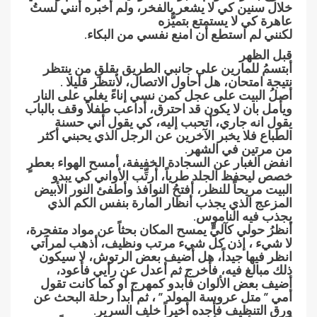
خلال سنين كي لا يشعر بالفخر، ولم أخبره أنني لستُ
عاهرة كي لا يستمتع بتميُّزه
لكنني لم استطع أن امنع نفسي من البكاء.
قبل الظهر
أبتسمُ للمارين على جانبي الطريق بقلقِ من ينتظر
نتيجة امتحان، هل أحاول الاتصال، لأنتظر قليلا .
أصلُ البيت على عجل كمن نسي إناءً يغلي على النار
ويأمل بان لا يكون قد احترق، أداعب طفلاً وقف بالباب
يقول انه جاري، أتحبب إليه، كي يقول أني حسنة
الطباع فلا يخبر الآخرين عن الرجل الذي يحبني أكثر
من مرتين في الشهر.
انفض الغبار عن السجادة الخفيفة، أمسح الهواء بعطرٍ
خصص ليحفظ الجلد طرياً، أرتِّب الأواني كي يبدو
البيت مريحاً للنظر، أفتحُ النوافذ وأطفئ النور الأبيض
المزعج الذي يجذب أنظار المارة بنفس الكم الذي
يجذب فيه الناموس.
أنظرُ حولي كآليٍّ يمسح المكان بحثاً عن مواد متفجرة،
لا شيء ، إذن كل شيء مرتب ونظيف، أذهب لمرآتي
انظر فيها جيداً، هل أضيف بعض الرتوش، لا سيكون
ذلك مبالغ فيه، فأخرج ثم أعدل عن رأيي فأعود،
أضيف بعض الألوان فأبدو كمهرج أو كما كانت تقول
أمي ” متل عروسة المولد ” ، ثم أبدأ رحلة البحث عن
ورق التنظيف فأجده أخيراً خلف السرير.