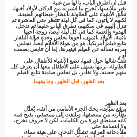
قبل أن اطرق الباب، يا لها من غبية.
تغير ملابسها، تُخرج ما اشترته من الدكان لأولاد أخيها،
تنمِّق الأشياء على الطاولة بانتظار خبطاتهم العنيفة،
لكنهم لا يأتون، كما في كل ليلة تنتظر حتى العاشرة ثم
تنزل إليهم في سكنهم، تطرق الباب خفيفاً ثم تدخل،
الهدوء والعتمة كما في كل ليلة أيضاً، زوجة أخيها
نائمة، الأولاد نائمون، أخوها يجلس وحده قبالة التلفاز
يتابع فيلماً أمريكياً، هو من هواة الأفلام أيضاً، تجلس
بقربه تسأله عن الفيلم فينهرها، إما أن تتابعي بصمت
أو ..
تلفُّ شالها حول فمها، تضع الأشياء للأطفال على
الطاولة، ترتبها يسهل على الأطفال معها أن يعرف كل
منهم حصته، ولا تغادر، بل تجلس صامتة تتابع الفيلم
بعد الظهر، قبل الظهر، وما بينهما
بعد الظهر
يرفع سبَّابته، يحك الجزء الأمامي من أنفه، يُعدِّل
نظَّارته من منتصفها، ويلتفت إلى منتصفي، يفتح فمه
كأنه سينطق ثورة من الكلمات، لكن لا حروف تخرج،
ولا ابتسامة حتى.
ملأ دخانه الغرفة، تشكَّل الدخان على هيئة نساء،