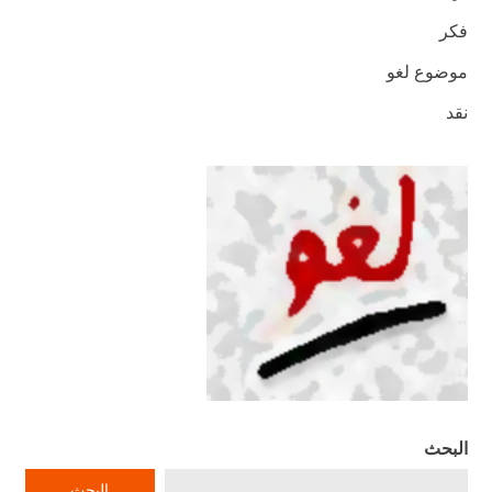
فكر
موضوع لغو
نقد
البحث
البحث