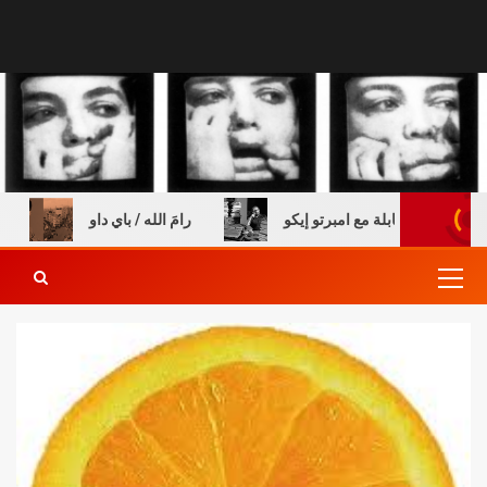
ب – مقابلة مع امبرتو إيكو
رامَ الله / باي داو
السن ا