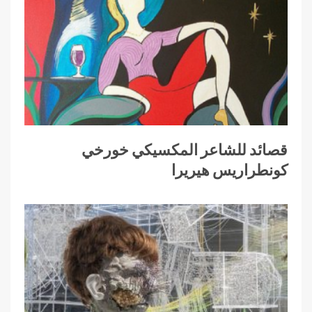
قصائد للشاعر المكسيكي خورخي
كونطراريس هيريرا