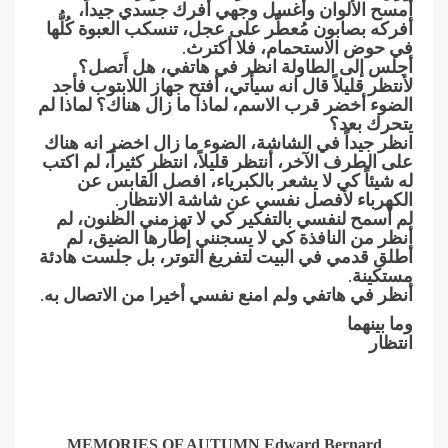
أمسح الألوان وأغسل وجهي أفرك جسدي جيداً،
أفركه بصابون مُعطَّر على عجل، تنسكب العبوة كُلُّها
في حوض الاستحمام، فلا أكترث.
أجلس إلى الطاولة انظر في هاتفي، هل أَتصل؟
لأنتظر قليلاً قال انه سيأتي، أفتح جهاز اللابتوب فأجد
الضوء أخضر قرب الاسم، لماذا ما زال هناك؟ لماذا لم
يتحرك بعد؟
انظر جيداً في الشاشة، الضوء ما زال اخضر انه هناك
على الطرف الآخر، أنتظر قليلاً، انتظر كثيراً، لم اكتب
له شيئاً كي لا يشعر بالكبرياء، افصل القابس عن
الكهرباء لأفصل نفسي عن شاشة الانتظار.
لم أسمح لنفسي بالتفكير كي لا تهزمني الظنون، لم
أنظر من النافذة كي لا يسجنني إطارها الضيق، لم
أطلق قدمي في البيت لتفريغ التوتر، بل جلست هادئة
مستكينة.
أنظر في هاتفي ولم امنع نفسي أخيرا من الاتصال به.
وما بينهما
انتظار
MEMORIES OF AUTUMN
Edward Bernard