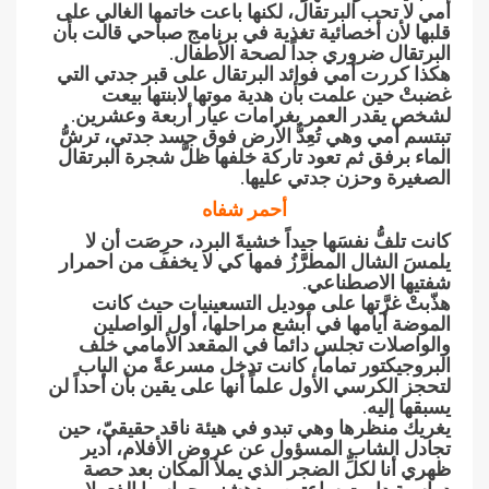
أمي لا تحب البرتقال، لكنها باعت خاتمها الغالي على
قلبها لأن أخصائية تغذية في برنامج صباحي قالت بأن
البرتقال ضروري جداً لصحة الأطفال.
هكذا كررت أمي فوائد البرتقال على قبر جدتي التي
غضبتْ حين علمت بأن هدية موتها لابنتها بيعت
لشخص يقدر العمر بغرامات عيار أربعة وعشرين.
تبتسم أمي وهي تُعِدُّ الأرض فوق جسد جدتي، ترشُّ
الماء برفق ثم تعود تاركة خلفها ظلَّ شجرة البرتقال
الصغيرة وحزن جدتي عليها.
أحمر شفاه
كانت تلفُّ نفسَها جيداً خشيةَ البرد، حرِصَت أن لا
يلمسَ الشال المطرَّزُ فمها كي لا يخفف من احمرار
شفتيها الاصطناعي.
هذّبتْ غرَّتها على موديل التسعينيات حيث كانت
الموضة أيامها في أبشع مراحلها، أول الواصلين
والواصلات تجلس دائما في المقعد الأمامي خلف
البروجيكتور تماماً، كانت تدخل مسرعةً من الباب
لتحجز الكرسي الأول علماً أنها على يقين بأن أحداً لن
يسبقها إليه.
يغريك منظرها وهي تبدو في هيئة ناقد حقيقيّ، حين
تجادل الشاب المسؤول عن عروض الأفلام، أدير
ظهري أنا لكلِّ الضجر الذي يملأ المكان بعد حصة