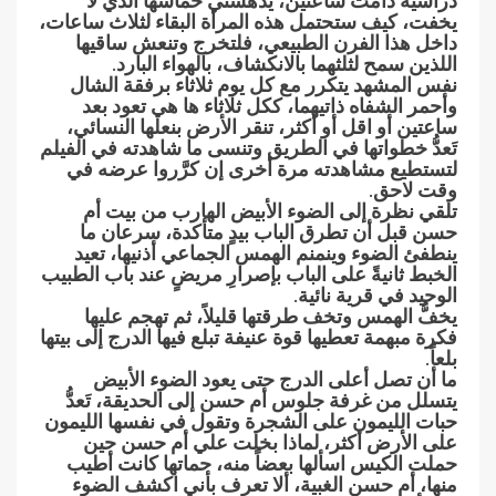
دراسية دامت ساعتين، يدهشني حماسها الذي لا
يخفت، كيف ستحتمل هذه المرأة البقاء لثلاث ساعات،
داخل هذا الفرن الطبيعي، فلتخرج وتنعش ساقيها
اللذين سمح لثلثهما بالانكشاف، بالهواء البارد.
نفس المشهد يتكرر مع كل يوم ثلاثاء برفقة الشال
وأحمر الشفاه ذاتيهما، ككل ثلاثاء ها هي تعود بعد
ساعتين أو اقل أو أكثر، تنقر الأرض بنعلها النسائي،
تَعدُّ خطواتها في الطريق وتنسى ما شاهدته في الفيلم
لتستطيع مشاهدته مرة أخرى إن كرَّروا عرضه في
وقت لاحق.
تلقي نظرة إلى الضوء الأبيض الهارب من بيت أم
حسن قبل أن تطرق الباب بيدٍ متأكدة، سرعان ما
ينطفئ الضوء وينمنم الهمس الجماعي أذنيها، تعيد
الخبط ثانيةً على الباب بإصرارِ مريضٍ عند باب الطبيب
الوحيد في قرية نائية.
يخفُّ الهمس وتخف طرقتها قليلاً، ثم تهجم عليها
فكرة مبهمة تعطيها قوة عنيفة تبلع فيها الدرج إلى بيتها
بلعاً.
ما أن تصل أعلى الدرج حتى يعود الضوء الأبيض
يتسلل من غرفة جلوس أم حسن إلى الحديقة، تَعدُّ
حبات الليمون على الشجرة وتقول في نفسها الليمون
على الأرض أكثر، لماذا بخلت علي أم حسن حين
حملت الكيس اسألها بعضاً منه، حماتها كانت أطيب
منها، أم حسن الغبية، ألا تعرف بأني اكشف الضوء