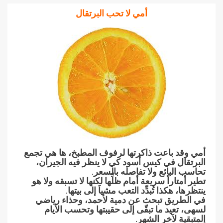
أمي لا تحب البرتقال
أمي وقد باعت ذاكرتها لرفوف المطبخ، ها هي تجمع
البرتقال في كيس أسود كي لا ينظر فيه الجيران،
تحاسب البائع ولا تفاصله بالسعر.
تطير أمتاراً سريعة أمام ظلِّها لكنها لا تسبقه ولا هو
ينتظرها، هكذا تُبدِّد التعب مشياَ إلى بيتها.
في الطريق تبحث عن دمية لأحمد، وحذاء رياضي
لسهى، تعيد ما تبقّى إلى حقيبتها وتحسب الأيام
المتبقية لآخر الشهر.