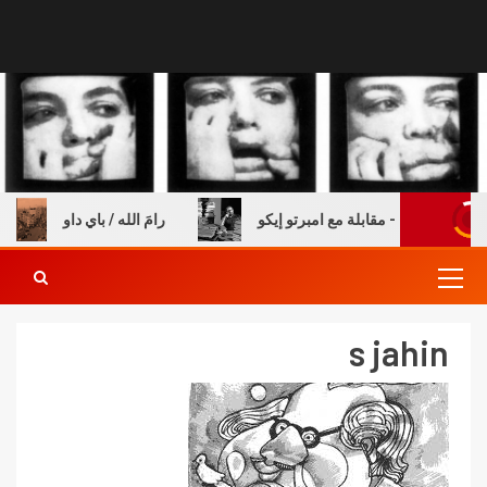
ة والكتب – مقابلة مع امبرتو إيكو
رامَ الله / باي داو
s jahin