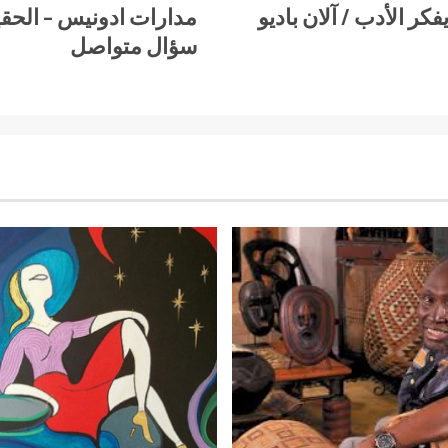
فكر الأدب / آلان باديو
مدارات ادونيس – الحق
سؤال متواصل