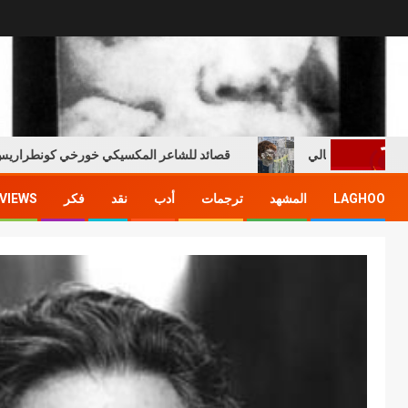
 ادريس خالي
قصائد للشاعر المكسيكي خورخي كونطراريس هيرير
LAGHOO
المشهد
ترجمات
أدب
نقد
فكر
VIEWS