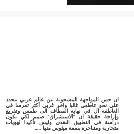
ان حس المواجهة المشحونة بين عالم عربي يتحدد
على نحو عاطفي غالبا واخر غربي أكثر تمرسا في
العاطفة آل في نهاية المطاف الى طمس وتفريغ
وإزاحة حقيقة ان “الاستشراق” صمم لكي يكون
دراسة في التطبيق النقدي وليس تأكيدا لهويات
متحاربة ومتناحرة بصفة ميئوس منها …..