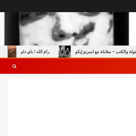
كتب – مقابلة مع امبرتو إيكو
رامَ الله / باي داو
السن