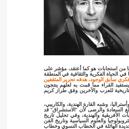
ها من استجابات هو كما أعتقد، مؤشر على
ا في الحياة الفكرية والثقافية في المنطقة
كري سابق الوجود، هدفه تحرير المثقفين
ستفيد القراء مما قمت به لعلهم ينتجون
لتاريخية للعرب والآخرين وفق طراز كريم
تراليا، وشبه القارة الهندية، والكاريبي،
لبالغ السعادة والرضى لأن “الاستشراق” قد
الأفريقية والهندية، وفي تحليل تاريخ
ثروبولوجيا والعلوم السياسية وتاريخ الفن
لجديدة الهائلة في الخطاب النسوي وخطاب