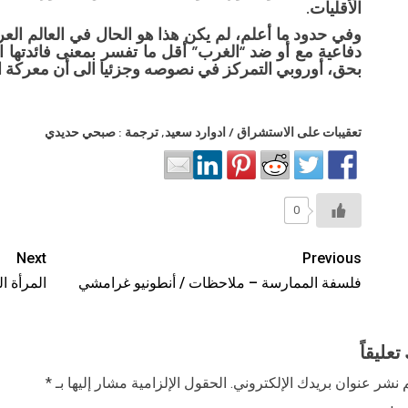
الأقليات.
وفي حدود ما أعلم، لم يكن هذا هو الحال في العالم العر
دفاعية مع أو ضد “الغرب” أقل ما تفسر بمعنى فائدتها الإ
بحق، أوروبي التمركز في نصوصه وجزئيا الى أن معركة الب
تعقيبات على الاستشراق / ادوارد سعيد, ترجمة : صبحي حديدي
0
Next
Previous
فلسفة الممارسة – ملاحظات / أنطونيو غرامشي
المرأة ا
تعليقاً
 نشر عنوان بريدك الإلكتروني.
الحقول الإلزامية مشار إليها بـ
*