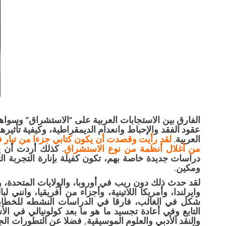
الفارق بين الاستجابات العربية على “الاستشراق” وسوا
عقود الفقد والإحباط وانعدام الديمقراطية، وكيفية تأثيره
العربية.
لقد رأيت وقصدت أن يكون كتابي جزءا من تيار ف
من أغلال أنظمة من نوع الاستشراق
. كذلك أردت أن ي
دراسات جديدة خاصة بهم، تكون كفيلة بإنارة التجربة ا
ومكين.
لقد حدث ذلك دون ريب في أوروبا، والولايات المتحدة، وأس
وايرلندا، وأمريكا اللاتينية، وأجزاء من أفريقيا، وانني 
شكل في الغالب، فارقا في الدراسات النشطه للخطابات 
التابع وفي أعادة تجسيد ما هو ما بعد كولونيالي في الأن
والنقد الأدبي والعلوم الموسيقية, فضلا عن التطورات ا