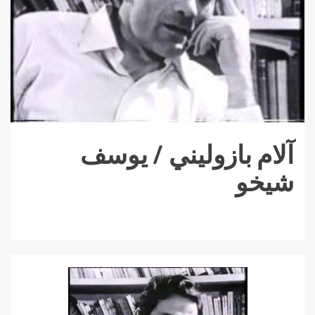
آلام بازوليني / يوسف
شيخو