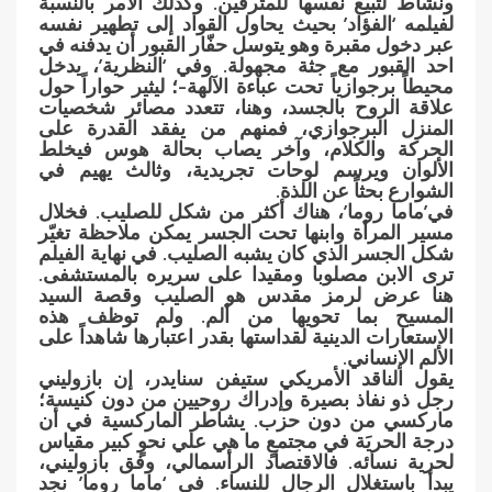
ونشاط لتبيع نفسها للمترفين. وكذلك الأمر بالنسبة
لفيلمه ‘الفؤاد’ بحيث يحاول القواد إلى تطهير نفسه
عبر دخول مقبرة وهو يتوسل حفّار القبور أن يدفنه في
احد القبور مع جثة مجهولة. وفي ‘النظرية’، يدخل
محيطاً برجوازياً تحت عباءة الآلهة-؛ ليثير حواراً حول
علاقة الروح بالجسد، وهنا، تتعدد مصائر شخصيات
المنزل البرجوازي، فمنهم من يفقد القدرة على
الحركة والكلام، وآخر يصاب بحالة هوس فيخلط
الألوان ويرسم لوحات تجريدية، وثالث يهيم في
الشوارع بحثاً عن اللذة.
في’ماما روما’، هناك أكثر من شكل للصليب. فخلال
مسير المرأة وابنها تحت الجسر يمكن ملاحظة تغيّر
شكل الجسر الذي كان يشبه الصليب. في نهاية الفيلم
ترى الابن مصلوبا ومقيدا على سريره بالمستشفى.
هنا عرض لرمز مقدس هو الصليب وقصة السيد
المسيح بما تحويها من ألم. ولم توظف هذه
الاستعارات الدينية لقداستها بقدر اعتبارها شاهداً على
الألم الإنساني.
يقول الناقد الأمريكي ستيفن سنايدر، إن بازوليني
رجل ذو نفاذ بصيرة وإدراك روحيين من دون كنيسة؛
ماركسي من دون حزب. يشاطر الماركسية في أن
درجة الحريَة في مجتمعٍ ما هي علي نحوٍ كبير مقياس
لحرية نسائه. فالاقتصاد الرأسمالي، وفق بازوليني،
يبدأ باستغلال الرجال للنساء. في ‘ماما روما’ نجد