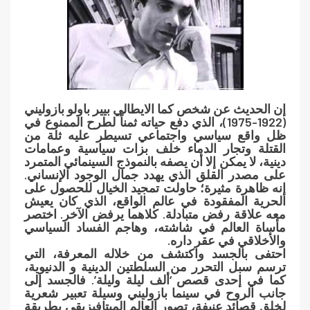
إن الحديث عن شخص كما الايطالي بيير باولو بازوليني
(1922-1975)، الذي دفع حياته ثمناً لطرح الممنوع في
ظل واقع سياسي واجتماعي تسيطر عليه ثلة من
القتلة وتجار الدماء خلف بزات سياسية وعمامات
دينية، لا يمكن إلا أن يصفه بالنموذج السينمائي المتمرد
على مصدر القلق الذي يهدد جمال الوجود الإنساني.
إنه ظاهرة مثيرة؛ حاولت تمجيد الخيال للحصول على
الحرية المفقودة في عالم الواقع، الذي كان يعيش
معه علاقة رفض متبادلة. كلاهما يرفض الآخر. اختصر
مأساة العالم في شاشته، وهاجم الفساد السياسي
والأخلاقي في عقر داره.
احتفى بالجسد واكتشف من خلاله المعرفة، التي
ترسم سبل التحرر من السلطتين الدينية و الدنيوية،
كما في إحدى قصص ‘ألف ليلة وليلة’. فالجسد إلى
جانب الروح في سينما بازوليني وسيلة تعبير شعرية
لخلق قصائد عنيفة، تصور العالم الميتافيزيقي بطريقة