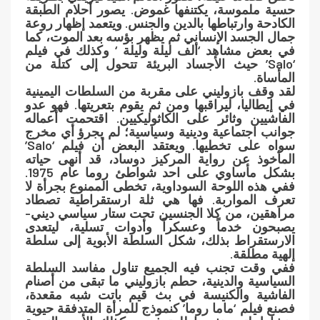
حسية ملموسة، يكتنفها غموض. يصور أحلام الطبقة
الكادحة وارتباطها بالدين والجنس. ويتعمد إظهار روعة
جمال الجسد الإنساني ثم يظهر بؤسه بعد الموت، كما
في بعض مشاهد ‘ألف ليلة وليلة ‘ وكذلك في فيلم
‘Salo’ حيث الأجساد البريئة تتحول إلى كتلة من
المأساة.
لقد وقف بازوليني على مقربة من السلطات اليمينية
في إيطاليا، ليراقبها ومن ثم يقوم بتعريتها. فهو عدو
الفاشيين وثائر على الكاثوليكيين. اقتحمت أعماله
جوانب اجتماعية ودينية وسياسية؛ لم يجرؤ أي مخرج
سواه على تخطيها. ويعتقد البعض أن فيلم ‘Salo’
المأخوذ عن رواية المركيز دوساد، قد أنهى حياته
بشكل مأساوي على احد شواطئ روما عام 1975.
ففي هذه اللوحة السوداوية، تخطى الممنوع بجرأة لا
تعرف المواربة. فها هي ثلة ارستقراطية تصطاد
مراهقين، من كلا الجنسين تحت ستار سياسي ديني-
يصبحون خدماً وعسكراً وأدوات تسلية، ليتعدى
الارستقراط بذلك، شكل السلطة الأبوية إلى سلطة
إلهية مطلقة.
ففي وقت تجنب فيه الجميع تناول مفاسد السلطة
السياسية والدينية، حطم بازوليني ما تبقى من أصنام
الفاشية والكنيسة في بث قيم باتت شبه مقعدة،
فصنع فيلم ‘ماما روما’ كنموذج للمرأة المتدفقة حيوية