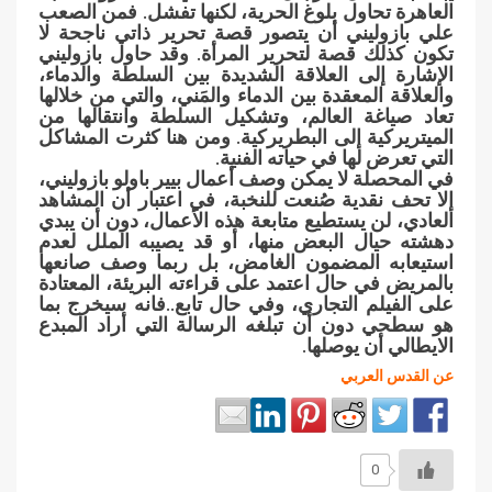
العاهرة تحاول بلوغ الحرية، لكنها تفشل. فمن الصعب
علي بازوليني أن يتصور قصة تحرير ذاتي ناجحة لا
تكون كذلك قصة لتحرير المرأة. وقد حاول بازوليني
الإشارة إلى العلاقة الشديدة بين السلطة والدماء،
والعلاقة المعقدة بين الدماء والمَني، والتي من خلالها
تعاد صياغة العالم، وتشكيل السلطة وانتقالها من
الميتريركية إلى البطريركية. ومن هنا كثرت المشاكل
التي تعرض لها في حياته الفنية.
في المحصلة لا يمكن وصف أعمال بيير باولو بازوليني،
إلا تحف نقدية صُنعت للنخبة، في اعتبار أن المشاهد
العادي، لن يستطيع متابعة هذه الأعمال، دون أن يبدي
دهشته حيال البعض منها، أو قد يصيبه الملل لعدم
استيعابه المضمون الغامض، بل ربما وصف صانعها
بالمريض في حال اعتمد على قراءته البريئة، المعتادة
على الفيلم التجاري، وفي حال تابع..فانه سيخرج بما
هو سطحي دون أن تبلغه الرسالة التي أراد المبدع
الايطالي أن يوصلها.
عن القدس العربي
0