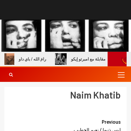
 والكتب – مقابلة مع امبرتو إيكو
رامَ الله / باي داو
Naim Khatib
Previous
ليس ذنبها / نعيم الخطيب