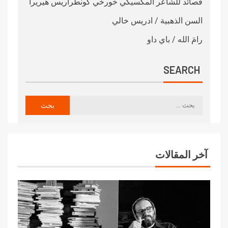
قصائد للشاعر المكسيكي خورخي كونطراريس هيريرا
السن الذهبية / ادريس خالي
رامَ الله / باي داو
SEARCH
آخر المقالات