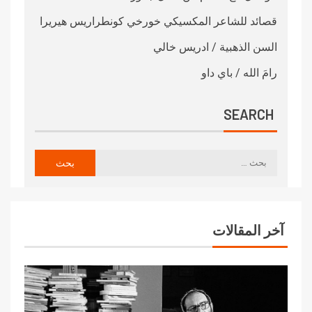
قصائد للشاعر المكسيكي خورخي كونطراريس هيريرا
السن الذهبية / ادريس خالي
رامَ الله / باي داو
SEARCH
آخر المقالات