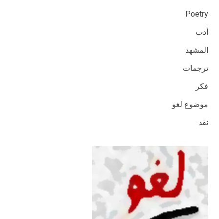
Poetry
أدب
المشهد
ترجمات
فكر
موضوع لغو
نقد