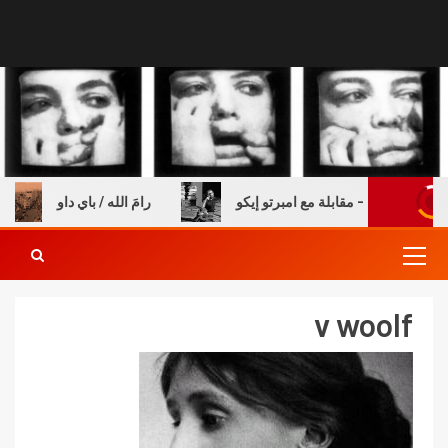
ة والكتب – مقابلة مع امبرتو إيكو
رامَ الله / باي داو
v woolf