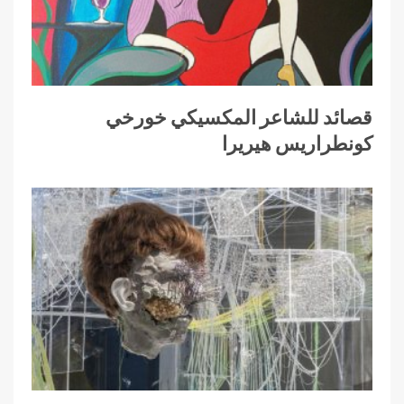
قصائد للشاعر المكسيكي خورخي
كونطراريس هيريرا