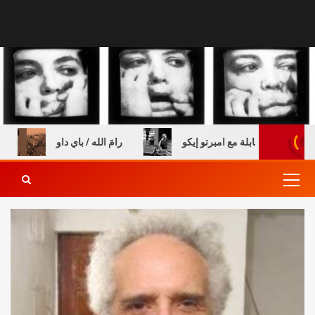
خالي
رامَ الله / باي داو
عن الطفولة والكتب – مقابلة