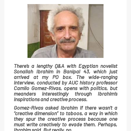
There’s a lengthy Q&A with Egyptian novelist
Sonallah Ibrahim in Banipal 43, which just
arrived at my PO box. The wide-ranging
interview, conducted by AUC history professor
Camilo Gomez-Rivas, opens with politics, but
meanders interestingly through Ibrahim’s
inspirations and creative process.
Gomez-Rivas asked Ibrahim if there wasn’t a
“creative dimension” to taboos, a way in which
they spur the creative process because one
must write creatively to evade them. Perhaps,
Ibrahim said. But really, no.