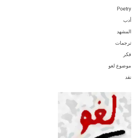
Poetry
أدب
المشهد
ترجمات
فكر
موضوع لغو
نقد