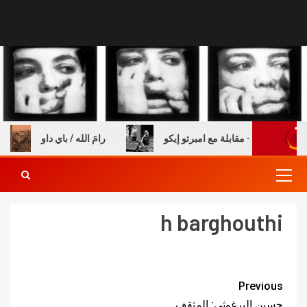
ة والكتب – مقابلة مع امبرتو إيكو
رامَ الله / باي داو
h barghouthi
Previous
حسين البرغوثي: المثقف