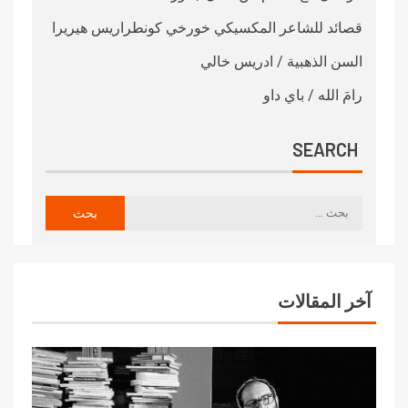
قصائد للشاعر المكسيكي خورخي كونطراريس هيريرا
السن الذهبية / ادريس خالي
رامَ الله / باي داو
SEARCH
آخر المقالات