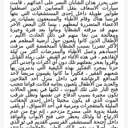
حتى يحرز هذان الشابان النصر على أعدائهم ، قامت
سيارات الاسعاف بنقل المصابين الذين اصطفوا
طوابير طويلة داخل إحدى المستشفيات التي بنتها
فرنسا هناك وقام الأطباء والمسعفون بعمليات بتر
الأعضاء المتضررة لبعظهم ، بينما كان البعض الآخر
منهم قد مزقته الشظايا وماتوا بعد فترة وجيزة
ومعالجة من نجا منهم في ذلك الحادث الأليم ،
الأطفال الذين كانوا يلعبون حول أرضية المطعم هم
الأكثر تضررا بسبب الشظايا المنخفضة التي مزقت
أجسادهم وعمل الأطباء والممرضات أكثر من ليلة
لإنقاذهم ، في هذه الأثناء تم القبض على رماة القنابل
وأقروا بفخر بفعلتهم تلك دون أي اكتراث وأجدني أكثر
حزنا بمجرد التفكير بهذه الكيفية التي يدمرون بها
شعبهم الفقير ، فكثيرا ما كانوا يقيمون مربضا لأحد
المدافع الرشاشة في داخل منزل أحد الفلاحين
والعديد من الأطفال يلعبون بجانبه فكانت قواتنا تتجنب
فتح النار على تلك البيوت ، لكنها في بعض الحالات
تكون مجبرة بسبب الدفاع عن نفسها ونظل نترقب
الموت الذي قد يكون مختبئا داخل إحدى الحقائب
المليئة بالمتفجرات ومرمية في أحد الأسواق ، أو يلقى
بقنبلة يدوية على مسرح مزدحم ، إنه نوع من عدم
الارتياح لنا ولذلك يحظر حتى فتح الأبواب والنوافذ
داخل أجنحة المستشفى الفرنسي القديم في ثو الذي
يعاني أصلا من نقص الكادر الطبي والعلاجات وأعتقد