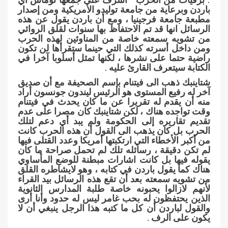
باردن وبرعاية من جامعة توليدو الأمريكية ومن إصدار
مطبعة جامعة فرجينيا ، ومع أن باردن يقول عن هذه
الرسائل انها قد تم الاحتفاظ بها سنوات لقلق الروائي
من تشويه سمعته خاصة من المناوئين لهذه الحرب
ومن داخل أسرته كذلك التي حينما ستقرأها لن تكون
راضية حتما على نشرها ، لكنها تمثل أسلوبا آخرا في
الكتابة سيتعرف القارئ عليه .
شتاينبك ذهب الى فيتنام بإسم الصحيفة مع أن صديق
آخر له رفيع المستوى هو الرئيس ليندون جونسون أراد
منه أن يقدم له تقريرا عن ما كان يحدث في فيتنام
وقت تواجده هناك ، لكن شتاينبك كان مصرا على عدم
تقديم تقاريره إلى الحكومة ولم يبد أي دعم لتلك
الحرب بل كان يذهب الى القول أن هذه الحرب كانت
من أكبر الأخطاء التي ارتكبتها أمريكا وعدد القتلى فيها
لم تكن دقيقة ، رسائله تلك لم تحمل صراحة ما كان
يقوله فيها بل كانت اشارات مبطنة للوضع المأساوي
هناك كما يقول باردن في كتابه ، وهو لايشاطره القلق
من تشويه سمعته بعد أن تقع هذه الرسائل بيد القراء
لأنهم لازالوا يحبونه خاصة طلبة المدارس الثانوية
الذين يحتفظون له بحب غامر ليس له حدود وأنا أرى
والقول لباردن أن كل ما كتبه هذا الرجل ينبغي أن لا
يكون على الرف .