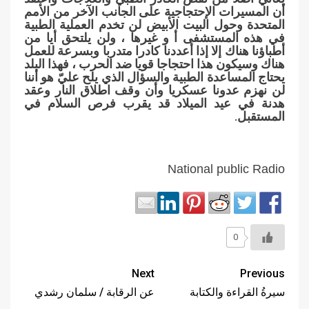
أن المسيرات الإحتجاجية على الجانب الآخر من الأمم
المتحدة وحول البيت الأبيض لن تخدم العملية الطبية
في هذه المستشفى أ و غيرها ، ولن يلتحق أيا من
أطباؤنا هناك إلا إذا أعددنا كادرا متدربا وبسرعة للعمل
هناك وسيكون هذا احتجاجا قويا ضد الحرب ، فهذا البلد
يحتاج المساعدة الطبية والسؤال الذي يلح عليّ هو أننا
لن نهزم عدونا عسكريا وأن وقف اطلاق النار وعقد
هدنة في عيد الميلاد قد يقرب فرص السلام في
المستقبل.
National public Radio
0
Next
Previous
سيرةُ القراءة والكتابة
عن الرقابة / سلمان رشدي