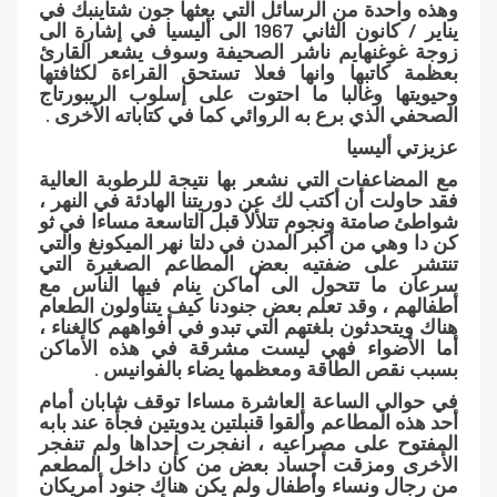
وهذه واحدة من الرسائل التي بعثها جون شتاينبك في
يناير / كانون الثاني 1967 الى أليسيا في إشارة الى
زوجة غوغنهايم ناشر الصحيفة وسوف يشعر القارئ
بعظمة كاتبها وانها فعلا تستحق القراءة لكثافتها
وحيويتها وغالبا ما احتوت على إسلوب الريبورتاج
الصحفي الذي برع به الروائي كما في كتاباته الأخرى .
عزيزتي أليسيا
مع المضاعفات التي نشعر بها نتيجة للرطوبة العالية
فقد حاولت أن أكتب لك عن دوريتنا الهادئة في النهر ،
شواطئ صامتة ونجوم تتلألأ قبل التاسعة مساءا في ثو
كن دا وهي من أكبر المدن في دلتا نهر الميكونغ والتي
تنتشر على ضفتيه بعض المطاعم الصغيرة التي
سرعان ما تتحول الى أماكن ينام فيها الناس مع
أطفالهم ، وقد تعلم بعض جنودنا كيف يتناولون الطعام
هناك ويتحدثون بلغتهم التي تبدو في أفواههم كالغناء ،
أما الأضواء فهي ليست مشرقة في هذه الأماكن
بسبب نقص الطاقة ومعظمها يضاء بالفوانيس .
في حوالي الساعة العاشرة مساءا توقف شابان أمام
أحد هذه المطاعم وألقوا قنبلتين يدويتين فجأة عند بابه
المفتوح على مصراعيه ، انفجرت إحداها ولم تنفجر
الأخرى ومزقت أجساد بعض من كان داخل المطعم
من رجال ونساء وأطفال ولم يكن هناك جنود أمريكان