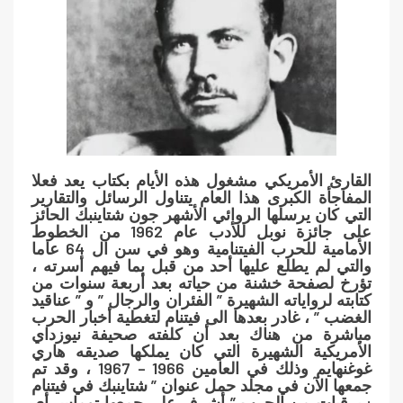
القارئ الأمريكي مشغول هذه الأيام بكتاب يعد فعلا
المفاجأة الكبرى هذا العام يتناول الرسائل والتقارير
التي كان يرسلها الروائي الأشهر جون شتاينبك الحائز
على جائزة نوبل للأدب عام 1962 من الخطوط
الأمامية للحرب الفيتنامية وهو في سن ال 64 عاما
والتي لم يطلع عليها أحد من قبل بما فيهم أسرته ،
تؤرخ لصفحة خشنة من حياته بعد أربعة سنوات من
كتابته لرواياته الشهيرة ” الفئران والرجال ” و ” عناقيد
الغضب ” ، غادر بعدها الى فيتنام لتغطية أخبار الحرب
مباشرة من هناك بعد أن كلفته صحيفة نيوزداي
الأمريكية الشهيرة التي كان يملكها صديقه هاري
غوغنهايم وذلك في العامين 1966 – 1967 ، وقد تم
جمعها الآن في مجلد حمل عنوان ” شتاينبك في فيتنام
: برقيات من الحرب ” أشرف على جمعها توماس أي