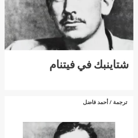
شتاينبك في فيتنام
ترجمة / أحمد فاضل