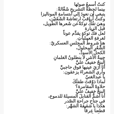
كنتُ‮ ‬أسمعُ‮ ‬صوتَها
بينما لحظةُ‮ ‬التشريحِ‮ ‬شَغّالةٌ‮:‬
ينبغي أن نعودَ‮ ‬إلي ابتسامةِ‮ ‬الموناليزا
وكنتُ‮ ‬أُراقبُ‮ ‬ارتعاشةَ‮ ‬الشَفَتيْن،
وهيَ‮ ‬تفُكُّ‮ ‬توكةًعن شَعرها الطويل،
قبل الزيارة
لعل فكَّ‮ ‬توكةٍ‮ ‬يقدِّم عوناً
لغرفةِ‮ ‬العملياتِ‮.‬
هنا شروطُ‮ ‬المجلسِ‮ ‬العسكريّ‮:‬
الشَّعُر المحلولُ،
الكحلُ‮ ‬الأسودُ،
چيبةُ‮ ‬الأنثي لا بنطلونُ‮ ‬الغلمانِ
البنجُ‮ ‬خفيفٌ‮ ‬عليَّ
أنَا أرَيَ‮ ‬عينيها فوق حاجبيَّ
وأري الشعراءَ‮ ‬يزعقون‮:‬
يا عبدالغنيّ
لماذا ذوّقتَ‮ ‬طفلَكَ
حلاوةَ‮ ‬المقامرة؟
البنجُ‮ ‬خفيفٌ‮ ‬عليَّ
أنا أشمُّ‮ ‬القنابلَ‮ ‬المسيلةَ‮ ‬للدموع،
في جناحِ‮ ‬جراحةِ‮ ‬الصّدر
هكذا‮ ‬يا شقيقةَ‮ ‬الشهَّر‮:‬
قطعنا عِرقاً