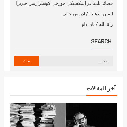
قصائد للشاعر المكسيكي خورخي كونطراريس هيريرا
السن الذهبية / ادريس خالي
رامَ الله / باي داو
SEARCH
آخر المقالات