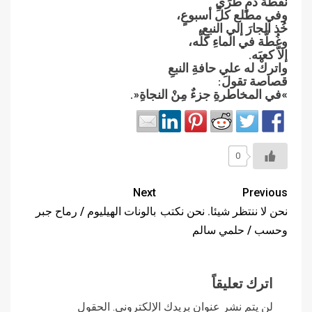
نقطةَ‮ ‬دمٍ‮ ‬طرٍّي
وفي مطلع كلِّ‮ ‬أسبوعٍ،
خُذ الجارَ‮ ‬إلي النبعِ،
وغُطَّة في الماءِ‮ ‬كلَّه،
إلاّ‮ ‬كعبَه‮.‬
واتركْ‮ ‬له علي حافةِ‮ ‬النبعِ
قصاصة تقولَ‮:‬
‮»‬في المخاطرةِ‮ ‬جزءٌ‮ ‬مِنْ‮ ‬النجاةِ‮«.
0
Next
Previous
نحن لا ننتظر شيئا. نحن نكتب
بالونات الهيليوم / رماح جبر
وحسب / حلمي سالم
اترك تعليقاً
لن يتم نشر عنوان بريدك الإلكتروني.
الحقول