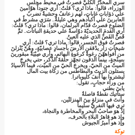
سري المخدّرُ‮ ‬الكليُّ‮ ‬فصرتُ‮ ‬في محيط مجلس‮
‬الوزراء،‮ ‬قالوا‮: ‬ماذا تَري؟ قلتُ‮: ‬أري جنوداً‮ ‬هوّامينَ‮
‬علي ذؤاباتِ‮ ‬غاباتٍ،‮ ‬لهم زعانفُ‮ ‬وحشيةٌ‮ ‬تضربُ‮
‬العابرينَ‮ ‬علي أكبادهم وهي عليلةٌ‮.. ‬سَرَي مشرطٌ‮ ‬في
الضلوع فصرتُ‮ ‬قدّام البرلمان،‮ ‬قالوا‮: ‬ماذا تري؟ قلتُ‮:
‬أري القدمَ‮ ‬الحديديّةَ‮ ‬دوّاسةً‮ ‬علي حديقةِ‮ ‬النباتات‮.. ‬ثمَّ‮
‬قَصُّ‮ ‬الفَصِّ‮ ‬الذي عليه العينُ‮.‬
فصرتُ‮ ‬فوق الجسر،‮ ‬قالوا‮: ‬ماذا تري؟ قلتُ‮: ‬أري
شيخاتِ‮ ‬زار‮ ‬يدْققن الأرضَ‮ ‬بأجسادٍ‮ ‬عصابيّةٍ،‮ ‬وهُنّ‮ ‬يُنْزلنَ‮
‬من أفواههّنَ‮ ‬رغوةً‮ ‬كرغوةِ‮ ‬البهائمِ،‮ ‬وأري صِبْيَةً‮ ‬مبقورينَ‮
‬بسِنْجةٍ،‮ ‬بينما الذقون تجهّز حلقةَ‮ ‬الذّكر،‮ ‬حتي‮ ‬يخرجَ‮
‬الميتُ‮ ‬من الحيّ،‮ ‬ويخرجَ‮ ‬الحيّ‮ ‬من الميّت،‮ ‬فيما الأسيادُ‮
‬يستلون الزيتَ‮ ‬والبطاطس من زكاة بيت المال
ليشتروا بها أنفَ‮ ‬كليوباترا‮.‬
من وراء حجابٍ،‮ ‬تقول‮:‬
يابنَ‮ ‬بطني
ستأتيك نقطةٌ‮ ‬فاصلةٌ
وأنتَ‮ ‬في منزلةٍ‮ ‬بينَ‮ ‬المنزلتْين،
تري فيها النفريَّ‮ ‬سليماً
إذْ‮ ‬هوَ‮ ‬صاحبُ‮ ‬البحر والمخاطرة والنجاة،
وإذ هو قاهرُ‮ ‬البلاءِ‮ ‬بالحرف،
وإذ هو أميرُ‮ ‬الجيوش
توكة