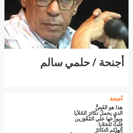
أجنحة / حلمي سالم
أجنحة
هذا هو الفَصُّ
الذي‮ ‬يحملُ‮ ‬تكاثرَ‮ ‬الخَلاَيا
ويوزِّعها علي المُعْوَزين
قلتُ‮ ‬للخلايا‮:‬
ألهاكم التكاثرُ