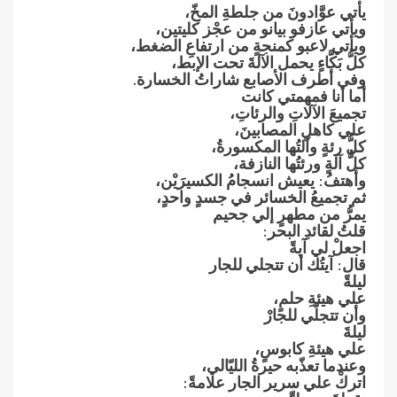
يأتي عوَّادونَ‮ ‬من جلطةِ‮ ‬المخّ،
ويأتي عازفو بيانو من عجْز كليتين،
ويأتي لاعبو كمنجةٍ‮ ‬من ارتفاعِ‮ ‬الضغط،
كلُّ‮ ‬بَكَّاءٍ‮ ‬يحمل الآلةَ‮ ‬تحت الإبط،
وفي أطرف الأصابع شاراتُ‮ ‬الخسارة‮.‬
أما أنا فمهمتي كانت
تجميعَ‮ ‬الآلاتِ‮ ‬والرئاتِ،
علي كاهلِ‮ ‬المصابينَ،
كلُّ‮ ‬رئةٍ‮ ‬وآلتُها المكسورةُ،
كلُّ‮ ‬آلةٍ‮ ‬ورئتُها النازفة،
وأهتفُ‮: ‬يعيش انسجامُ‮ ‬الكسيرَيْن،
ثم تجميعُ‮ ‬الخسائر في جسدٍ‮ ‬واحدٍ،
يمرُّ‮ ‬من مطهرٍ‮ ‬إلي جحيم
قلتُ‮ ‬لقائدِ‮ ‬البحر‮:‬
اجعلْ‮ ‬لي آيةً
قال‮: ‬آيتُك أن تتجلي للجار
ليلةً
علي هيئةِ‮ ‬حلمٍ،
وأن تتجلّي للجارْ
ليلةَ
علي هيئةِ‮ ‬كابوسٍ،
وعندما تعذّبه حيرةُ‮ ‬الليّالي،
اتركْ‮ ‬علي سرير الجار علامةً‮:‬