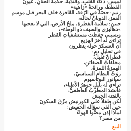
لميس‮: ‬ذكاءُ‮ ‬القلبِ،‮ ‬والندّيةُ،‮ ‬حكمةُ‮ ‬الحنانِ،‮ ‬عيونُ‮
‬القطط،‮ ‬ورائحةُ‮ »‬زاهية‮«‬
رنيم‮: ‬حصّةٌ‮ ‬في الرّقة،‮ ‬القَافزة خلف البحر قبل موسم
القفز،‮ ‬الذوبانُ‮ ‬لحاله،
حنين‮: ‬سلامة الفطرة،‮ ‬ملحُ‮ ‬الأرض،‮ ‬التي لا‮ ‬يعجبها‮
»‬دهاليزي والصيف ذو الوطء‮«‬،
وبسببي حفظت مستشفياتِ‮ ‬القطر
تراءي له آخرَ‮ ‬الهزيع
أن العسكرَ‮ ‬حوله‮ ‬ينظرون
في تحليلِ‮ ‬دمٍ‮:‬
قطرانٌ‮ ‬ثقيلٌ،
مخلفاتُ‮ ‬الضغائنِ،
الهمزةُ‮ ‬اللمزةُ،
روَثُ‮ ‬النظام السياسيّ،
سيانور البوتاسيوم
تراءي له بليلٍ‮ ‬جوهرُ‮ ‬الأطباء،
فأنشدَ‮ ‬المطربُ‮ ‬العاطفيُّ‮:‬
يالفتنة الجيش
لكن طفلاً‮ ‬علي الكورنيش مزّقَ‮ ‬السكونَ
حين ألقي سؤالَه الخفيض‮:‬
لماذا إذن مصُّوا الهواءَ
من مصر؟
النبع