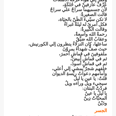
عَزْفُ‮ ‬عازفينْ‮ ‬في حُلكَةٍ،
لأن جسميهما سراجٌ‮ ‬علي سراجٌ
قالت الصغيرةُ‮:‬
لا تكن سيّيءَ‮ ‬الظَنّ‮ ‬بالحيَاة،
فكل امرئٍ‮ ‬له ليلةٌ‮ ‬غبراءُ
وقالت الكبيرةُ‮:‬
رحمةُ‮ ‬الله واسعةٌ،
وعقابُ‮ ‬الله ضيِّقٌ
ساعتَها،‮ ‬كان النزلاءُ‮ ‬ينظرون إلي الكورنيش،
حيث صفُّ‮ ‬شهداءَ‮ ‬يمروّنَ
ملفوفينَ‮ ‬في قماشٍ‮ ‬أحمرَ،
ثم في قماشٍ‮ ‬أبيضَ،
ثم في قماشٍ‮ ‬أسودَ،
خلفهم شجرٌ‮ ‬يمشي إلي أعلي،
وأمامهم دعواتُ‮ ‬ريِّسةِ‮ ‬الديوان
قلتُ‮: ‬يا عين‮ ‬يا ليلُ
سيجيء ويلٌ‮ ‬وراءه ويلُ
فردّتْ‮ ‬البنتان‮:‬
يا ليلُ‮ ‬يا عينُ
المحبّاتُ‮ ‬دِينٌ
ودَيْنُ
الجسر