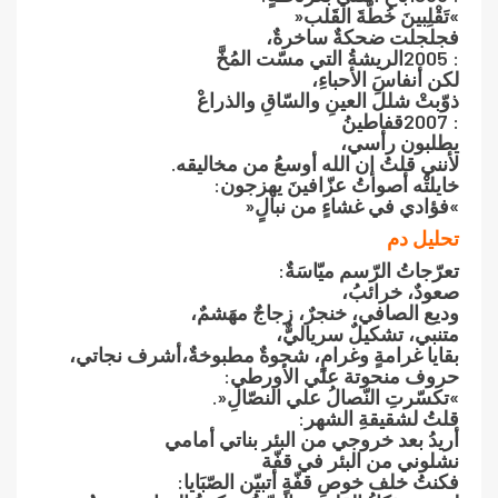
‮»‬تَقْلِبينَ‮ ‬خُطّةَ‮ ‬القَلب‮«‬
فجلجلت ضحكةٌ‮ ‬ساخرةٌ،
2005‮: ‬الريشةُ‮ ‬التي مسّت المُخَّ
لكن أنفاسَ‮ ‬الأحباءِ،
ذوّبتْ‮ ‬شللَ‮ ‬العينِ‮ ‬والسّاقِ‮ ‬والذراعْ
2007‮: ‬قفاطينُ
يطلبون رأسي،
لأنني قلتُ‮ ‬إن الله أوسعُ‮ ‬من مخاليقه‮.‬
خايلتْه أصواتُ‮ ‬عزّافينَ‮ ‬يهزجون‮:‬
‮»‬فؤادي في‮ ‬غشاءٍ‮ ‬من نبالٍ‮«‬
تحليل دم
تعرّجاتُ‮ ‬الرّسم ميّاسَةٌ‮:‬
صعودٌ،‮ ‬خرائبُ،
وديع الصافي،‮ ‬خنجرٌ،‮ ‬زجاجٌ‮ ‬مهَشمٌ،
متنبي،‮ ‬تشكيلٌ‮ ‬سرياليٌّ،
بقايا‮ ‬غرامةٍ‮ ‬وغرامٍ،‮ ‬شجوةٌ‮ ‬مطبوخةٌ،أشرف نجاتي،‮
‬حروف منحوتة علي الأورطي‮:‬
‮»‬تكسّرتِ‮ ‬النّصالُ‮ ‬علي النصّالِ‮«.‬
قلتُ‮ ‬لشقيقةِ‮ ‬الشهر‮:‬
أريدُ‮ ‬بعد خروجي من البئر بناتي أمامي
نشلوني من البئر في قفّة
فكنتُ‮ ‬خلف خوصِ‮ ‬قفّةٍ‮ ‬أتبيّن الصّبَايا‮:‬