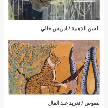
السن الذهبية / ادريس خالي
نصوص / تغريد عبد العال