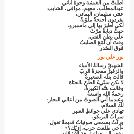
أطلّتْ‮ ‬من الغبشةِ‮ ‬وجوهُ‮ ‬آبائي‮:‬
عبدالمطلب،‮ ‬معهم،‮ ‬موافي،‮ ‬الشايب
عنتر،‮ ‬سليمان،‮ ‬اليماني،
يفردون أجنحةً‮ ‬ملوّنةً
لكي أطيرَ‮ ‬بها إلي ماسبيرو،
حيثُ‮ ‬دبابةُ‮ ‬مرّتْ
علي بطنِ‮ ‬الفتي،
وقتَ‮ ‬أن لمَعَ‮ ‬الصليبُ
فوق الصّدر
نور علي نور
الشهيقُ‮ ‬رسالةُ‮ ‬الأنبياء
والزفيرُ‮ ‬معجزةُ‮ ‬الربّ
قالت بنتُه الصغيرةُ‮:‬
لا تكن سيّيءَ‮ ‬الظَنّ‮ ‬بالحيَاة
وقالت بنتُه الكبيرةُ‮:‬
رحمةُ‮ ‬الله واسعةُ
وعندما أتي الصوتُ‮ ‬من أعالي البحار‮:‬
لكَ‮ ‬السلام،
تهادي علي حوائطِ‮ ‬العنبر
سرابُ‮ ‬التريكو،
ورنّتْ‮ ‬بسمعي صوتياتٌ‮ ‬قديمةٌ‮ ‬تقول‮:‬
‮»‬أخي طلعت حرب،‮ ‬إزيّك؟‮«‬
وقفز إلي هواء‮ ‬غرفة الأشعّات