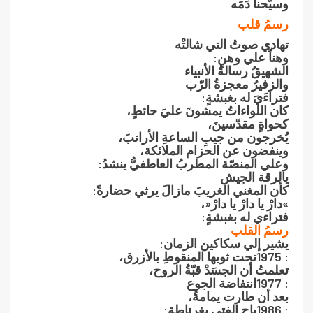
وسيّحنا دَمَه
رسمُ‮ ‬قلب
تهادي صوتُ‮ ‬التي شالتْه
وهناً‮ ‬علي وهنٍ‮:‬
الشهيقُ‮ ‬رسالةُ‮ ‬الأنبياء
والزفيرُ‮ ‬معجزةُ‮ ‬الرّب
فتراءَيَ‮ ‬له بغبشةٍ‮:‬
كان اللواءاتُ‮ ‬يمشونَ‮ ‬عليَ‮ ‬حائطٍ،
كحواةٍ‮ ‬مقدّسينَ،
يُخرجون من جيبِ‮ ‬الساعةِ‮ ‬الأرانبَ،
وينفضون عن الحزام الملائكة،
وعلي المنصّة المطربُ‮ ‬العاطفيُّ‮ ‬ينشدُ‮:‬
يالرقة الجيش
كأن المغني الغريبَ‮ ‬مازالَ‮ ‬يرثي حضارةً‮:‬
‮»‬دارْ‮ ‬يا دارْ‮ ‬يا دارْ‮«‬،
فتراءي له بغبشةٍ‮:‬
رسمُ‮ ‬القلب
يشير إلي سكاكين الزمان‮:‬
1975‮: ‬تحت ثوبها المنقوطِ‮ ‬بالأزرق،
تعلمتُ‮ ‬أن الجسَدْ‮ ‬قبّةُ‮ ‬الروح،
1977‮: ‬انتفاضة الجوع
بعد أن طارت‮ ‬يمامةٌ،
1986‮: ‬باح الفتي بغرناطةٍ‮:‬