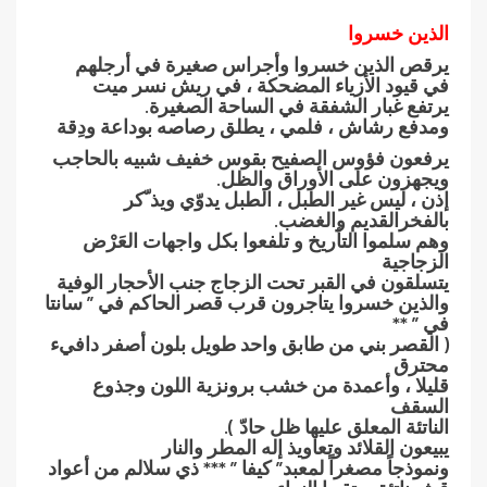
الذين خسروا
يرقص الذين خسروا وأجراس صغيرة في أرجلهم
في قيود الأزياء المضحكة ، في ريش نسر ميت
يرتفع غبار الشفقة في الساحة الصغيرة.
ومدفع رشاش ، فلمي ، يطلق رصاصه بوداعة ودِقة
يرفعون فؤوس الصفيح بقوس خفيف شبيه بالحاجب
ويجهزون على الأوراق والظل.
إذن ، ليس غير الطبل ، الطبل يدوّي ويذ ّكر
بالفخرالقديم والغضب.
وهم سلموا التأريخ و تلفعوا بكل واجهات العَرْض
الزجاجية
يتسلقون في القبر تحت الزجاج جنب الأحجار الوفية
والذين خسروا يتاجرون قرب قصر الحاكم في ” سانتا
في ” **
( القصر بني من طابق واحد طويل بلون أصفر دافيء
محترق
قليلا ، وأعمدة من خشب برونزية اللون وجذوع
السقف
الناتئة المعلق عليها ظل حادّ ).
يبيعون القلائد وتعاويذ إله المطر والنار
ونموذجاً مصغراً لمعبد” كيفا ” *** ذي سلالم من أعواد