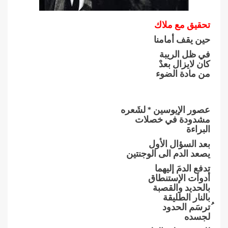
تحقيق مع ملاك
حين يقف أمامنا
في ظل الريبة
كان لايزال بعدْ
من مادة الضوء
عصور الإيوسين * لشَعره
مشدودة في خصلات
البراءة
بعد السؤال الأول
يصعد الدم الى الوجنتين
تدفع الدمَ إليهما
أدوات الإستنطاق
بالحديد والقصبة
بالنار الطليقة
ُترسَم الحدود
لجسده