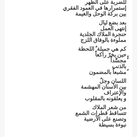
للضربة على الظهر
إستمرارها في العمود الفقري
بين بركة الوحل والغيمة
بعد بضع ليال
إنتهى العمل
حنجرة الملاك الجلدية
مملوءة بالوفاق اللزج
كم هي جميلة ٌ اللحظة
حين يخرّ راكعاً
ُُمجسَّداً
بالذنب
ُمشبعاً بالمضمون
اللسان وجلٌ
بين الأسنان المهشمة
والإعتراف
و يعلقونه بالمقلوب
من شعر الملاك
تتساقط قطرات الشمع
وتصنع على الأرضية
نبوءة بسيطة