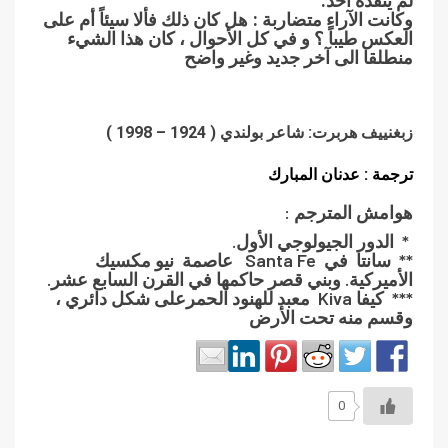
لم ينقذه أحد.
وكانت الآراء متضاربة : هل كان ذلك فألا سيئاً أم على
العكس طيباً ؟ و في كل الأحوال ، كان هذا الشيء
منطلقا الى آخر جديد وغير واضح
زبغنييف هربرت: شاعر بولندي ( 1924 – 1998 )
ترجمة : عدنان المبارك
هوامش المترجم :
* الدور الجيولوجي الأول.
** سانتا في Santa Fe عاصمة نيو مكسيك
الأميركية. وبني قصر حاكمها في القرن السابع عشر.
*** كيفا Kiva معبد للهنود الحمرعلى شكل دائري ،
وقسم منه تحت الأرض
0