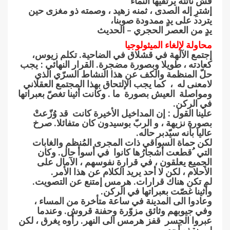
قش ناتئة يرتقيها النماء
إشترِ إله الصدى ، ثمنه زهيد ، وصمته ذو مغزى حين
يتردد على يدٍ ممدودة صوبنا،
يدٍ من العصر الحجري – الحديث
محاولة لإلغاء الميثولوجيا
إجتمع الآلهة في قشلاق في الضاحية. تكلم زيوس،
كعادته ، طويلا وبصورة مضجرة. القرار النهائي : يجب
حلّ المنظمة والكف عن هذا النشاط السرّي الذي
لامعنى له ، كما يجب الإلتحاق بهذا المجتمع العقلاني
ومواصلة العيش بصورة ما . وكانت أثينا تغصّ بعبراتها
في الركن.
علينا القول : إن المداخيل الأخيرة كانت قد وُزّعتْ
بصورة نزيهة ، و الربّ بوسيدون كان متفائلا. صرخ
عاليا بأنه سيّدبر حاله.
لكن حماة السواقي ذات المجرى المُنظم والغابات
التي ُقطعت أشجارُها كانوا في أسوأ حال. وكان
الجميع يعلقون ، في قرارة نفوسهم ، الآمال على
الأحلام ، لكن لا أحد يريد الكلام عن هذا الأمر.
لم تكن هناك قرارات. هرمس إمتنع عن التصويت.
وأثينا غصّت بعبراتها في الركن.
وعادوا الى المدينة في ساعة متأخرة من المساء ،
وفي جيوبهم وثائق مزوّرة وحفنة قروش. وعندما
عبروا الجسر قفز هرمس الى النهر. رأوه يغرق ، لكن