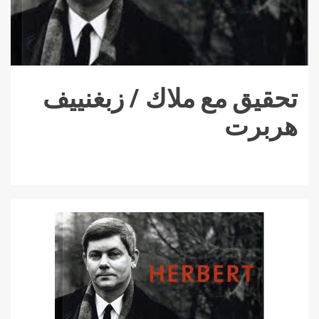
تحقيق مع ملاك / زبغنييف
هربرت