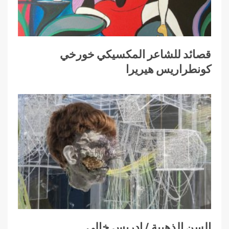
قصائد للشاعر المكسيكي خورخي
كونطراريس هيريرا
السن الذهبية / ادريس خالي