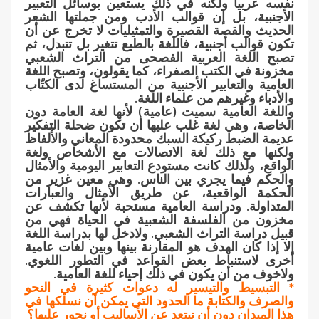
نفسه عربياً ولكنه في ذلك يستعين بوسائل التعبير
الأجنبية، بل إن قوالب الأدب ومن جملتها الشعر
الحديث والقصة القصيرة والتمثيليات لا تخرج عن أن
تكون قوالب أجنبية، فاللغة بالطبع تتغير بل تتبدل، ثم
تصبح اللغة العربية الفصحى من التراث الشعبي
مخزونة في الكتب الصفراء، كما يقولون، وتصبح اللغة
العامية والتعابير الأجنبية من المستساغ لدى الكتّاب
والأدباء وغيرهم من علماء اللغة.
واللغة العامية سميت (عامية) لأنها لغة العامة دون
الخاصة، وهي لغة غلب عليها أن تكون ضحلة التفكير
عديمة الضبط ركيكة السبك محدودة المعاني والألفاظ
ولكنها مع ذلك لغة الاتصالات مع الأشخاص ولغة
الواقع، ولذلك كانت مستودع التعابير اليومية والأمثال
والحكم فيما يجري بين الناس. وهي معين غزير من
الحكمة الواقعية، عن طريق الأمثال والعبارات
المتداولة. ودراسة العامية مستحبة لأنها تكشف عن
مخزون من الفلسفة الشعبية في الحياة فهي من
قبيل دراسة التراث الشعبي. ولادخل لها بدراسة اللغة
إلا إذا كان الهدف هو المقارنة بينها وبين لغات عامية
أخرى لاستنباط بعض القواعد في التطور اللغوي.
ولاخوف من أن يكون في ذلك إحياء للغة العامية.
* التبسيط والتيسير له دعوات كثيرة في النحو
والصرف والكتابة ما الحدود التي يمكن أن نسلكها في
هذا الميدان دون أن نبتعد عن الأساليب أو نجور عليها؟