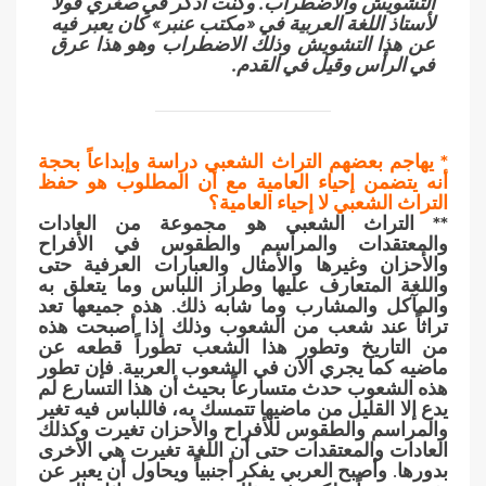
التشويش والاضطراب. وكنت أذكر في صغري قولا
لأستاذ اللغة العربية في «مكتب عنبر» كان يعبر فيه
عن هذا التشويش وذلك الاضطراب وهو هذا عرق
في الرأس وقيل في القدم.
* يهاجم بعضهم التراث الشعبي دراسة وإبداعاً بحجة
أنه يتضمن إحياء العامية مع أن المطلوب هو حفظ
التراث الشعبي لا إحياء العامية؟
** التراث الشعبي هو مجموعة من العادات
والمعتقدات والمراسم والطقوس في الأفراح
والأحزان وغيرها والأمثال والعبارات العرفية حتى
واللغة المتعارف عليها وطراز اللباس وما يتعلق به
والمآكل والمشارب وما شابه ذلك. هذه جميعها تعد
تراثاً عند شعب من الشعوب وذلك إذا أصبحت هذه
من التاريخ وتطور هذا الشعب تطوراً قطعه عن
ماضيه كما يجري الآن في الشعوب العربية. فإن تطور
هذه الشعوب حدث متسارعاً بحيث أن هذا التسارع لم
يدع إلا القليل من ماضيها تتمسك به، فاللباس فيه تغير
والمراسم والطقوس للأفراح والأحزان تغيرت وكذلك
العادات والمعتقدات حتى أن اللغة تغيرت هي الأخرى
بدورها. وأصبح العربي يفكر أجنبياً ويحاول أن يعبر عن