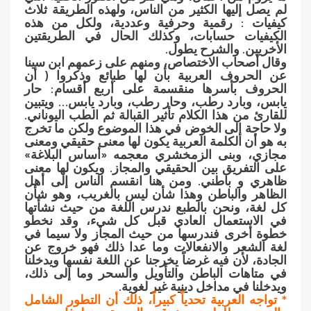
لم يصل إليها الكثير من الناس، ولهذه الطريقة ثلاث
كيفيات : رقمية وحرفية وعددية، ولكل من هذه
الكيفيات حسابات، وكذلك الحال في الطريقتين
الأخريين. والشرح يطول.
وقال أصحاب الاختصاص، ومنهم على زعمهم ابن سينا
عن الحروف العربية بأن لها طبائع وذكروا ( أن
الحروف بأسرها منقسمة على أربع أقسام: حار
يابس، وبارد رطب، وحار رطب، وبارد يابس… ويتبين
للقارئ من هذا الكلام تأثير القبالة ثم الطب اليوناني.
ولا حاجة إلى الخوض في هذا الموضوع ولكن ما تخرج
به هو أن الكلمة العربية يكون لها معنى حقيقي ومعنى
مجازي، وبنى الزمخشري معجمه «أساس البلاغة»
على التفريق بين الحقيقي والمجاز. ويكون لها معنى
ظاهري و باطني. ومن هنا انقسم الناس إلى أهل
الظاهر والباطن وهذا شأن ليس بالغريب، وهو شأن
كل لغة، ونحن بالطبع ندرس اللغة من حيث نشأتها
في الاستعمال العادي قبل كل شيء، وقد نخطو
خطوة أخرى فندرسها من حيث المجاز ولا سيما في
لغة الشعر والانفعالات وما عدا ذلك فهو خروج عن
الجادة، لأن فيه غرضاً يخرجنا عن اللغة نفسها ويدخلنا
في متاهات الباطن والتأويل والسحر وما إلى ذلك،
ويدخلنا في مداخل دينية غير لغوية.
* تواجه العربية تحدياً كبيراً، ذلك أن التطور الشامل