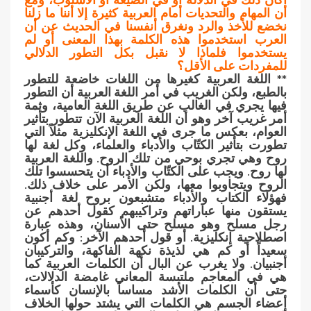
أن المهام والتحديات أمام العربية كثيرة إلا أننا ما زلنا
نخضع للأخذ والرد ونغرق أنفسنا في الحديث عن أن
العرب استخدموا هذه الكلمة بهذا المعنى أو لم
يستخدموا فلماذا لا نقبل بكل التطور الدلالي
للمفردات على الأقل؟
** اللغة العربية كغيرها من اللغات خاضعة للتطور
بالطبع، ولكن الغريب في أمر اللغة العربية أن التطور
فيها يجري في الغالب عن طريق اللغة العامية، وثمة
أمر غريب آخر وهو أن اللغة العربية الآن تتطور بتأثير
العوام، بعكس ما جرى في اللغة الإنكليزية مثلاً التي
تطورت بتأثير الكتّاب والأدباء والعلماء، وكل لغة لها
روح وهي تجري بوحي من تلك الروح. واللغة العربية
لها روح. ويجب على الكتّاب والأدباء أن يتحسسوا تلك
الروح ويتجاوبوا معها، ولكن الأمر على خلاف ذلك.
فهؤلاء الكتاب والأدباء متشبعون بروح لغة أجنبية
يستقون منها عباراتهم وتراكيبهم كقول أحدهم عن
رجل مسلح وهو مسلح حتى الأسنان، وهذه عبارة
اصطلاحية إنكليزية. أو قول أحدهم الآخر: وكم أكون
سعيداً أو كم هي لذيذة نكهة الفاكهة، والتركيبان
أجنبيان. ولا يغرب عن البال أن الكلمات العربية كما
هي في المعاجم ملتبسة المعاني غامضة الدلالات،
حتى أن الكلمات الأشد مساساً بالإنسان كأسماء
أعضاء الجسم هي الكلمات التي يشتد حولها الخلاف