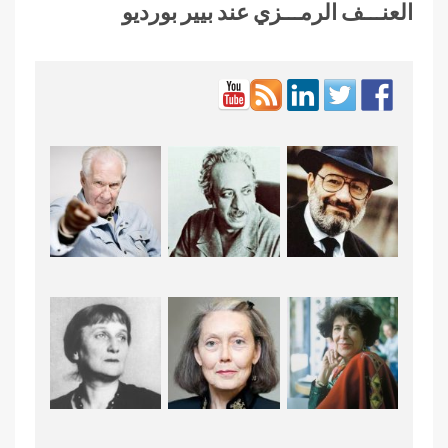
العنـــف الرمـــزي عند بيير بورديو