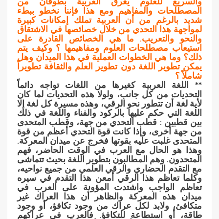
والسريع للعلوم يغرق العربية بطوفان من
المصطلحات والمفاهيم ومع هذا فإننا نخطو ببطء
شديد بالرغم من أن العربية تملك إمكانات كبيرة
لمواجهة هذا التحدي من خلال خصائصها في الاشتقاق
والنحو والتعريب. ما هي الخصائص القادرة على
استيعاب مصطلحات العلوم ومفاهيمها ؟ وكيف يتم
ذلك؟ وما هي الخطوات العملية في هذا الميدان وهل
يمكن تطوير اللغة دون تطوير العلم والثقافة تطويراً
شاملاً ؟
** اللغة العربية كغيرها من اللغات تواجه دائماً
التحديات من كل جانب، ولولا هذه التحديات لما كان
لأية لغة أن تتطور نحو الرقي، وهذه مسيرة كل لغة إلا
اللغة التي حكم عليها بالركود والفناء واللغة في ذلك
بين قطبين : قطب التحدي من جهة، وقطب المتحدى
من جهة أخرى، وإذا كانت قوة التحدي أعظم من قوة
المتحدى غلبت عليه بقوتها فخرج عن ميدان المعركة.
وهذا هو الحال مع العرب في الوقت الحاضر، فهم
المتحدون. وهم المطالبون بتطوير اللغة بحيث تتماشى
مع التقدم الحضاري والرقي العلمي من جميع نواحيه،
وكلما تعاظم هذا الرقي أمعن هذا التقدم في سيره
تعاظم الواجب واشتدت المؤونة على العرب في
ميدان هذه المعركة والظاهر أن هذا العراك غير
متكافئ، ولابد لكل عراك من وجود تكافؤ، أو وجود
طاقة، أو استطاعة للتكافؤ. فالعرب في عراكهم