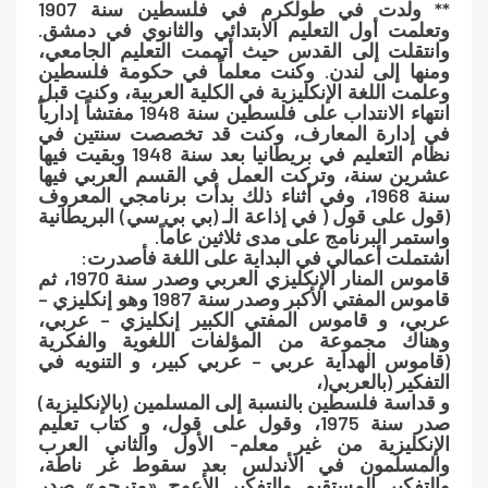
** ولدت في طولكرم في فلسطين سنة 1907
وتعلمت أول التعليم الابتدائي والثانوي في دمشق.
وانتقلت إلى القدس حيث أتممت التعليم الجامعي،
ومنها إلى لندن. وكنت معلماً في حكومة فلسطين
وعلمت اللغة الإنكليزية في الكلية العربية، وكنت قبل
انتهاء الانتداب على فلسطين سنة 1948 مفتشاً إدارياً
في إدارة المعارف، وكنت قد تخصصت سنتين في
نظام التعليم في بريطانيا بعد سنة 1948 وبقيت فيها
عشرين سنة، وتركت العمل في القسم العربي فيها
سنة 1968، وفي أثناء ذلك بدأت برنامجي المعروف
(قول على قول ( في إذاعة الـ (بي بي سي) البريطانية
واستمر البرنامج على مدى ثلاثين عاماً.
اشتملت أعمالي في البداية على اللغة فأصدرت:
قاموس المنار الإنكليزي العربي وصدر سنة 1970، ثم
قاموس المفتي الأكبر وصدر سنة 1987 وهو إنكليزي –
عربي، و قاموس المفتي الكبير إنكليزي – عربي،
وهناك مجموعة من المؤلفات اللغوية والفكرية
(قاموس الهداية عربي – عربي كبير، و التنويه في
التفكير (بالعربي(،
و قداسة فلسطين بالنسبة إلى المسلمين (بالإنكليزية)
صدر سنة 1975، وقول على قول، و كتاب تعليم
الإنكليزية من غير معلم- الأول والثاني العرب
والمسلمون في الأندلس بعد سقوط غر ناطة،
والتفكير المستقيم والتفكير الأعوج «مترجم» صدر