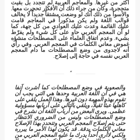
أكثر من غيرها. والمعاجم العربية لم تتجدد بل بقيت
متحجرة، وكان من جراء ذلك أن الأفكار تحجرت معها.
والأسوأ من ذلك أنك لو وضعت مشتقاً جديداً لا يخالف
قوالب اللغة ولم يكن مذكوراً في المعاجم قامت
عليك القائمة وعدت عليك العوادي من كل جهة، كما
لو أن المعجم العربي حاو على كل شيء ولم يفرّط
بشيء. وعدم اتفاق العلماء على المصطلحات منشؤه
غموض معاني الكلمات في المعجم العربي. وفي رأي
أنه لاجدوى من وضع المصطلحات ما دام المعجم
العربي نفسه في حاجة إلى إصلاح.
والصعوبة في وضع المصطلحات كما أشرت آنفا
هي في أن اللغة العربية وحدها هي التي يجب أن
تقوم بهذه المهمة دون غيرها. وهذا العمل يلقي على
كاهلها عبئاً ثقيلاً، ويلقي بالتالي على أربابها مسؤولية
عظمى. ويرى البعض من أرباب اللغة أن نشرع في
وضع المصطلحات وليس من الضروري الانتظار
حتى يتم إصلاح المعجم العربي وتتحدد بهذا الإصلاح
معاني الكلمات بدقة. قد يكون لهذا الأمر ما يبرره
ولكني لاأرى أحداً يدرك ما عليه المعجم العربي من