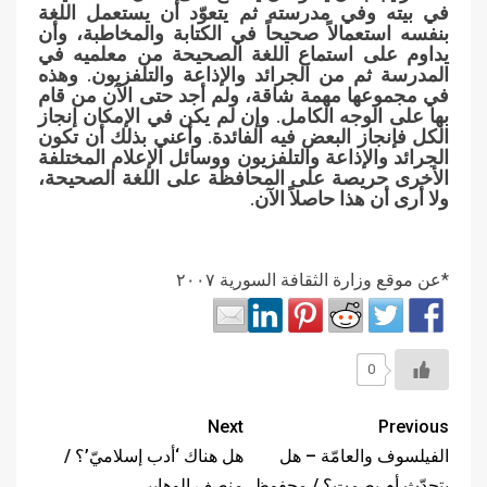
في بيته وفي مدرسته ثم يتعوّد أن يستعمل اللغة
بنفسه استعمالاً صحيحاً في الكتابة والمخاطبة، وأن
يداوم على استماع اللغة الصحيحة من معلميه في
المدرسة ثم من الجرائد والإذاعة والتلفزيون. وهذه
في مجموعها مهمة شاقة، ولم أجد حتى الآن من قام
بها على الوجه الكامل. وإن لم يكن في الإمكان إنجاز
الكل فإنجاز البعض فيه الفائدة. وأعني بذلك أن تكون
الجرائد والإذاعة والتلفزيون ووسائل الإعلام المختلفة
الأخرى حريصة على المحافظة على اللغة الصحيحة،
ولا أرى أن هذا حاصلاً الآن.
*عن موقع وزارة الثقافة السورية ٢٠٠٧
0
Next
Previous
الفيلسوف والعامّة – هل
هل هناك ‘أدب إسلاميّ’؟ /
يتحدّث أم يصمت؟ / محفوظ
منصف الوهايبي