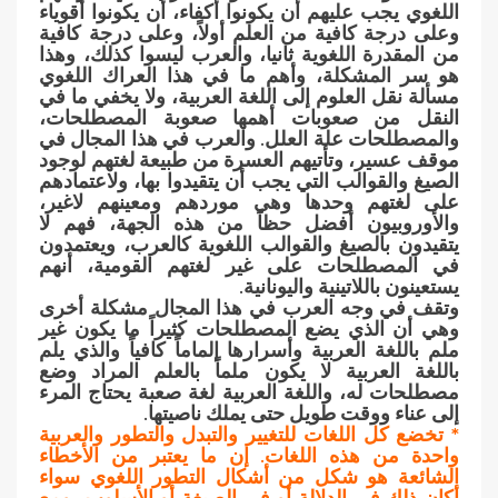
اللغوي يجب عليهم أن يكونوا أكفاء، أن يكونوا أقوياء
وعلى درجة كافية من العلم أولاً، وعلى درجة كافية
من المقدرة اللغوية ثانيا، والعرب ليسوا كذلك، وهذا
هو سر المشكلة، وأهم ما في هذا العراك اللغوي
مسألة نقل العلوم إلى اللغة العربية، ولا يخفي ما في
النقل من صعوبات أهمها صعوبة المصطلحات،
والمصطلحات علة العلل. والعرب في هذا المجال في
موقف عسير، وتأتيهم العسرة من طبيعة لغتهم لوجود
الصيغ والقوالب التي يجب أن يتقيدوا بها، ولاعتمادهم
على لغتهم وحدها وهي موردهم ومعينهم لاغير،
والأوروبيون أفضل حظاً من هذه الجهة، فهم لا
يتقيدون بالصيغ والقوالب اللغوية كالعرب، ويعتمدون
في المصطلحات على غير لغتهم القومية، أنهم
يستعينون باللاتينية واليونانية.
وتقف في وجه العرب في هذا المجال مشكلة أخرى
وهي أن الذي يضع المصطلحات كثيراً ما يكون غير
ملم باللغة العربية وأسرارها إلماماً كافياً والذي يلم
باللغة العربية لا يكون ملماً بالعلم المراد وضع
مصطلحات له، واللغة العربية لغة صعبة يحتاج المرء
إلى عناء ووقت طويل حتى يملك ناصيتها.
* تخضع كل اللغات للتغيير والتبدل والتطور والعربية
واحدة من هذه اللغات. إن ما يعتبر من الأخطاء
الشائعة هو شكل من أشكال التطور اللغوي سواء
أكان ذلك في الدلالة أو في الصيغة أو الأسلوب، ومع