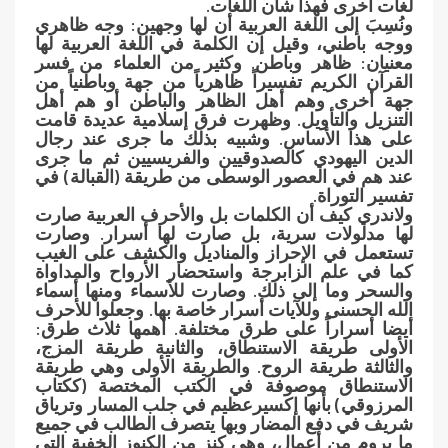
لغات أخرى فهذا شأن اللغات.
ونُسِبَ إلى اللغة العربية أن لها وجهين: وجه ظاهري
ووجه باطني، وقيل إن الكلمة في اللغة العربية لها
معنيان: ظاهر وباطن. وكثير من العلماء من فسر
القرآن الكريم تفسيراً ظاهرياً من جهة وباطنياً من
جهة أخرى وهم أهل الظاهر والباطن أو هم أهل
التنزيل والتأويل. وظهرت فرق إسلامية عديدة قامت
على هذا الأساس. وشبيه بذلك ما جرى عند رجال
الدين اليهودي كالصدوقيين والفريسيين ثم ما جرى
عند هم في العصور الوسطى من طريقة (القبالة) في
تفسير التوراة.
ولاندري كيف أن الكلمات بل والأحرف العربية صارت
لها مدلولات سرية، بل صارت لها أسرار. وصارت
تستعمل في الإحراز والمناديل والكشف على الغيب
كما في علم الزابرجة واستحضار الأرواح والمداواة
والسحر وما إلى ذلك. وصارت للأسماء ومنها أسماء
الله الحسنى وللآيات أسرار خاصة بها. وجعلوا للأحرف
أيضا أسراراً على طرق مختلفة. أهمها ثلاث طرق:
الأولى طريقة الاستنطاق، والثانية طريقة المزج،
والثالثة طريقة الروح. والطريقة الأولى وهي طريقة
الاستنطاق موصوفة في الكتب المختصة (ككتاب
المرزوقي) بأنها إكسيرعظيم في جلب المسار وترياق
شريف في دفع المضار وبها يتصرف الطالب في جميع
ما يروم من أعمال، وهي كنز من الكنوز الخفية التي