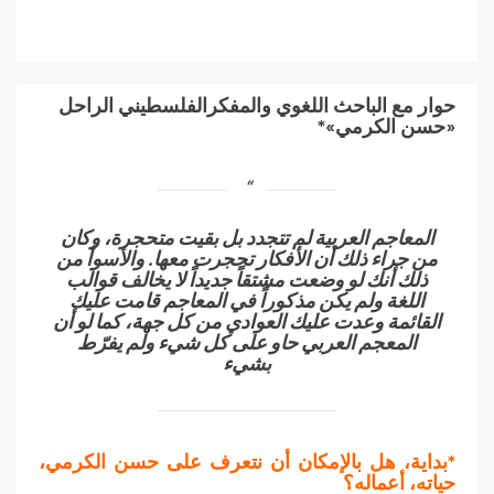
حوار مع الباحث اللغوي والمفكرالفلسطيني الراحل
«
حسن الكرمي
»*
المعاجم العربية لم تتجدد بل بقيت متحجرة، وكان
من جراء ذلك أن الأفكار تحجرت معها. والأسوأ من
ذلك أنك لو وضعت مشتقاً جديداً لا يخالف قوالب
اللغة ولم يكن مذكوراً في المعاجم قامت عليك
القائمة وعدت عليك العوادي من كل جهة، كما لو أن
المعجم العربي حاو على كل شيء ولم يفرّط
بشيء
*بداية، هل بالإمكان أن نتعرف على حسن الكرمي،
حياته، أعماله؟