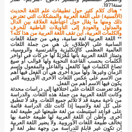
سنة1971.
* هناك كلام كثير حول تطبيقات علم اللغة الحديث
(الألسنية) على اللغة العربية والمشكلات التي تعترض
ذلك ومنها ما يقال حول اعتباطية العلاقة بين الدال
والمدلول والعودة إلى التأويلات الباطنية للحرف
والكلمات العربية، أين تقف اللغة العربية من هذا كله؟
** اللغة العربية لغة سامية، وهي من جملة اللغات
السامية على الإطلاق، بل هي من جملة اللغات
العالمية العظمى كالإنكليزية والفرنسية والروسية،
وتمتاز اللغة العربية بأنها مُعْرَبَةٌ لها حركات في أواخر
الكلمات بحسب القاعدة النحوية ولها قوالب أو صيغ
تصاغ الكلمات فيها كالفعل والفاعل والمفعول وإسم
الزمان وغيرها. ولها ميزة أخرى هي أن الفعل فيها أهم
من الاسم على عكس اللغات الأخرى الأوروبية التي
يكون فيها الاسم أهم من الفعل.
وقد تعرضت اللغات على اختلافها إلى دراسات محدثة
وكانت اللغة العربية من جملة هذه اللغات. والدراسة
من ناحية معينة قد لا تلائم جميع اللغات. وقد لا تنطبق
على كل لغة ولاسيما إذا كانت تلك الدراسة قائمة
على قواعد استنبطت من لغة طبيعتها غير طبيعة لغة
أخرى. وأظن أن اللغة العربية لها طبيعة خاصة بها
تخالف طبيعة اللغات الأوروبية. ولا يضير اللغة العربية
أن تكون غير قابلة للدراسة من وجهة نظر لغة أو