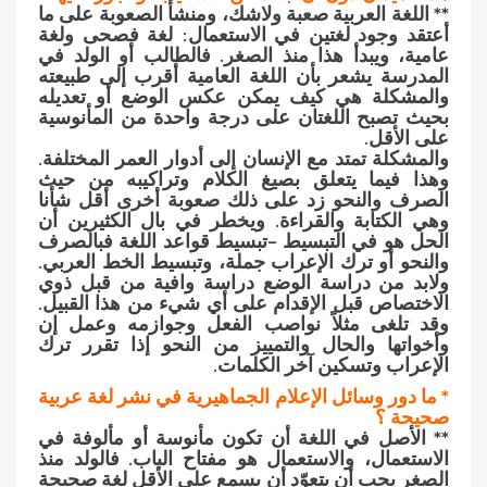
** اللغة العربية صعبة ولاشك، ومنشأ الصعوبة على ما
أعتقد وجود لغتين في الاستعمال: لغة فصحى ولغة
عامية، ويبدأ هذا منذ الصغر. فالطالب أو الولد في
المدرسة يشعر بأن اللغة العامية أقرب إلى طبيعته
والمشكلة هي كيف يمكن عكس الوضع أو تعديله
بحيث تصبح اللغتان على درجة واحدة من المأنوسية
على الأقل.
والمشكلة تمتد مع الإنسان إلى أدوار العمر المختلفة.
وهذا فيما يتعلق بصيغ الكلام وتراكيبه من حيث
الصرف والنحو زد على ذلك صعوبة أخرى أقل شأنا
وهي الكتابة والقراءة. ويخطر في بال الكثيرين أن
الحل هو في التبسيط –تبسيط قواعد اللغة فبالصرف
والنحو أو ترك الإعراب جملة، وتبسيط الخط العربي.
ولابد من دراسة الوضع دراسة وافية من قبل ذوي
الاختصاص قبل الإقدام على أي شيء من هذا القبيل.
وقد تلغى مثلاً نواصب الفعل وجوازمه وعمل إن
وأخواتها والحال والتمييز من النحو إذا تقرر ترك
الإعراب وتسكين آخر الكلمات.
* ما دور وسائل الإعلام الجماهيرية في نشر لغة عربية
صحيحة ؟
** الأصل في اللغة أن تكون مأنوسة أو مألوفة في
الاستعمال، والاستعمال هو مفتاح الباب. فالولد منذ
الصغر يجب أن يتعوّد أن يسمع على الأقل لغة صحيحة