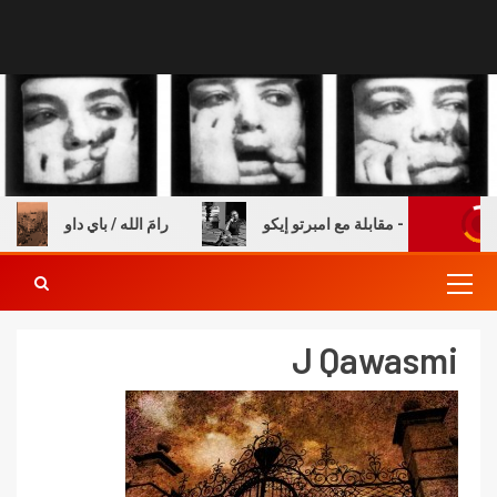
ة والكتب – مقابلة مع امبرتو إيكو
رامَ الله / باي داو
J Qawasmi