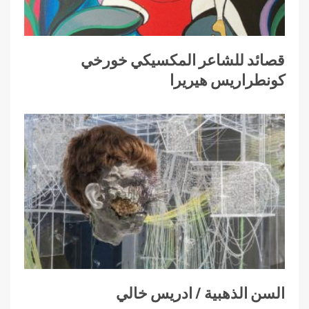
قصائد للشاعر المكسيكي خورخي
كونطراريس هيريرا
السن الذهبية / ادريس خالي