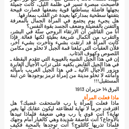
فأصبحت مبصرة تسير في ظلمة الليل، كانت جميلة
بجهلها فاضلة ببساطتها قوية بضعفها فصارت قبيحة
بتفننها سطحية بمداركها بعيدة عن القلب بمعارفها.
هل يجيء يوم يجتمع في المرأة الجمال بالمعرفة
والتفنن بالفضيلة وضعف الجسد بقوة النفس؟
أنا من القائلين أن الارتقاء الروحي سنّة في البشر،
والتقرب من الكمال شريعة بطيئة لكنها فعالة. فإذا
كانت المرأة قد ارتقت بشيء وتأخرت بشيء آخر،
فلأن العقبات التي تبلغنا قمة الجبل لا تخلو من مكامن
اللصوص وكهوف الذئاب.
إن في هذا الجيل الشبيه بالغيبوبة التي تتقدم اليقظة ـ
في هذا الجيل القابض بكفيه على تراب الأجيال الغابرة
وبزور الأجيال الآتية ـ في هذا الجيل الغريب بأمياله
وأمانته لا تخلو مدينة من إمرأة ترمز بوجودها عن ابنة
المستقبل!!!
البرق 14 حزيران 1913
ماذا فعلت المرأة
ماذا فعلت المرأة يا رب فاستحقت غضبك؟ هل
اقترفت جرماً لا نهاية لفظاعته ليكون عقابك لها بغير
نهاية؟ أنت قوي يا رب وهي ضعيفة فلماذا تبيدها
بالأوجاع؟ أنت عاصفة شديدة وهي كالغبار أمام وجهك
فلماذا تذريها كالثلوج؟ أنت توجدها بالمحبة فكيف