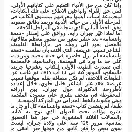
وإذا كان من حق الأدباء التعتيم على كتاباتهم الأولى،
فمن حق القراء والباحثين الاطلاع على تلك الكتابات،
لمجموعة أسباب أهمها معرفتهم بمستوى الكاتب في
المرحلة الأولى من حياته الأدبية ورصد دقائق صعوده
وفق الخط البياني الذي سجله في المراحل اللاحقة.
أما لماذا غيّر جبران رأيه، ووافق على إصدار «دمعة
وابتسامة» بعد عشر سنين من صدور معظم مقالاتها،
فالفضل يعود الى زميله في «الرابطة القلمية»
الشاعر نسيب عريضة، الذي أقنعه بأن سلسلة «دمعة
وابتسامة» لم تزل حاضرة في حياة محبيه ومريديه،
على حد ما ورد في المقدمة. وبالمناسبة، فالمقدمة
التي تصدرت الطبعة الأولى للكتاب ونشرتها جريدة
«السائح» النيويوركية في 13 آب 1914، ثم غابت عن
الطبعات اللاحقة، لم تكن مصاغة بقلم موقعها نسيب
عريضة. فقد عثر الشاعر خليل حاوي، خلال إعداده
لأطروحة الدكتوراة حول جبران، بين أوراقه
المحفوظة في متحف بشري على مسودة المقدمة
وهي مكتوبة بالخط الجبراني ذي الماركة المسجلة.
طبعاً، لم يتضمن كتاب «دمعة وابتسامة» كل أو جل ما
نشره مؤلفه تحت العنوان الذي توج به كتابه.
والمقالات الثلاثة المنشورة في حيز هذا التحقيق
بمناسبة مرور 125 سنة على ولادة جبران، ليست
سوى بعض ما قفز كاتبها من فوقها حين انتقى ما