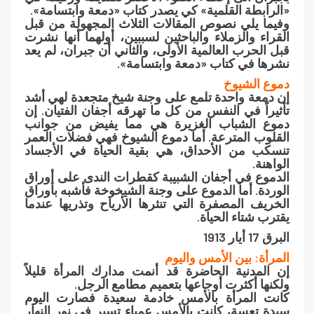
«الرابطة القلمية» كي يصدر كتاب «دمعة وابتسامة».
وفيما يلي نصوص المقالات الثلاث المجهولة من قبل
القراء والزملاء والباحثين لسببين، أولهما أنها نشرت
قبل الحرب العالمية الأولى، والثاني أن جبران، لم يعد
نشرها في كتاب «دمعة وابتسامة».
دموع الشيوخ
إن دمعة واحدة تلمع على وجنة شيخ متجعدة لهي أشد
تأثيراً في النفس من كل ما تهرقه أجفان الفتيان. إن
دموع الشباب الغزيرة هي مما يفيض من جوانب
القلوب المترعة. أما دموع الشيوخ فهي فضلات العمر
تنسكب من الأحداق، هي بقية الحياة في الأجساد
الواهنة.
الدموع في أجفان الشبيبة كقطرات الندى على أوراق
الوردة. أما الدموع على وجنة الشيخوخة فأشبه بأوراق
الخريف المصفرة التي تنثرها الأرياح وتذريها عندما
يقترب شتاء الحياة.
البرق 17 أيار 1913
المرأة: بين الأمس واليوم
إن المدنية الحاضرة قد أنمت مدارك المرأة قليلاً
ولكنها أكثرت أوجاعها بتعميم مطامع الرجل.
كانت المرأة بالأمس خادمة سعيدة فصارت اليوم
سيدة تعسة، كانت بالأمس عمياء تسير في نور النهار