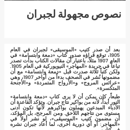
نصوص مجهولة لجبران
بعد أن صدر كتيب «الموسيقى» ل
جبران
في العام
1905، توقع قراؤه صدور كتاب «دمعة وابتسامة» في
العام 1907 مثلاً، باعتبار أن مقالات الكتاب بدأت تصدر
تباعاً في جريدة «المهاجر» النيويوركية في العام 1905.
ولكن كتباً ثلاثة صدرت قبل «دمعة وابتسامة» مع أن
مضمونها نُشر في الصحف بدءاً من أواخر 1907، وهي
«عرائس المروج» و«الأرواح المتمردة» و«الأجنحة
المتكسرة».
طبعاً، كان يمكن أن لا يرى كتاب «دمعة وابتسامة»
النور أبداً، لأنه من بواكير نتاج جبران. وتؤكد القاعدة أن
الأدباء المبدعين يهملون بواكيرهم لأنها تكون أدنى
مستوى من نتاجهم اللاحق. ومن المرجح، بل المؤكد،
أن مضمون كتيب «الموسيقى»، لو نشر أولاً في
«المهاجر: أو أي دورية أخرى، لما أعاد جبران نشره
في كتاب.