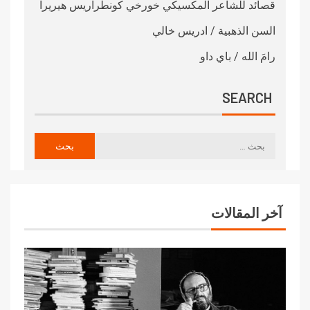
قصائد للشاعر المكسيكي خورخي كونطراريس هيريرا
السن الذهبية / ادريس خالي
رامَ الله / باي داو
SEARCH
آخر المقالات