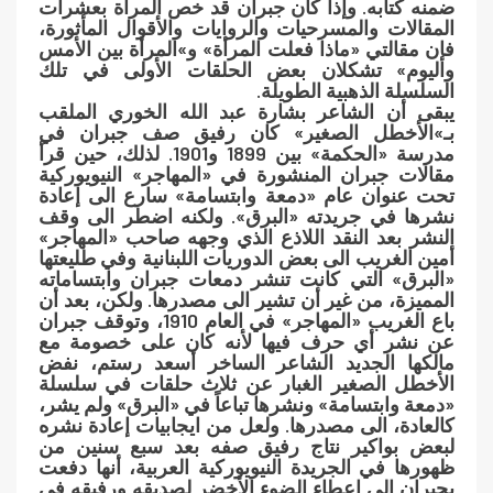
ضمنه كتابه. وإذا كان جبران قد خص المرأة بعشرات
المقالات والمسرحيات والروايات والأقوال المأثورة،
فإن مقالتي «ماذا فعلت المرأة» و»المرأة بين الأمس
واليوم» تشكلان بعض الحلقات الأولى في تلك
السلسلة الذهبية الطويلة.
يبقى أن الشاعر بشارة عبد الله الخوري الملقب
بـ»الأخطل الصغير» كان رفيق صف جبران في
مدرسة «الحكمة» بين 1899 و1901. لذلك، حين قرأ
مقالات جبران المنشورة في «المهاجر» النيويوركية
تحت عنوان عام «دمعة وابتسامة» سارع الى إعادة
نشرها في جريدته «البرق». ولكنه اضطر الى وقف
النشر بعد النقد اللاذع الذي وجهه صاحب «المهاجر»
أمين الغريب الى بعض الدوريات اللبنانية وفي طليعتها
«البرق» التي كانت تنشر دمعات جبران وابتساماته
المميزة، من غير أن تشير الى مصدرها. ولكن، بعد أن
باع الغريب «المهاجر» في العام 1910، وتوقف جبران
عن نشر أي حرف فيها لأنه كان على خصومة مع
مالكها الجديد الشاعر الساخر أسعد رستم، نفض
الأخطل الصغير الغبار عن ثلاث حلقات في سلسلة
«دمعة وابتسامة» ونشرها تباعاً في «البرق» ولم يشر،
كالعادة، الى مصدرها. ولعل من ايجابيات إعادة نشره
لبعض بواكير نتاج رفيق صفه بعد سبع سنين من
ظهورها في الجريدة النيويوركية العربية، أنها دفعت
بجبران الى إعطاء الضوء الأخضر لصديقه ورفيقه في