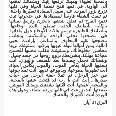
بالمحبة تفنيها؟ بيمينك ترفعها إليك وبشمالك تدفعها
الى الهاوية. في فمها تنفخ نسمة الحياة وفي قلبها
تزرع بزور الموت. على سبيل السعادة تسيّرها راجلة،
ثم تبعث الشقاء فارساً ليصطادها. في حنجرتها تبث
نغمة الفرح ثم تغلق شفتيها بالحزن وتربط لسانها
بالكآبة. بأصابعك الخفية تمنطق باللذة أوجاعها،
وبأصابعك الظاهرة ترسم هالات الأوجاع حول ملذاتها.
في مضجعها تخفي الراحة والسلامة، وبجانب
مضجعها تقيم المخاوف والمتاعب. بإرادتك تحيي
آمالها، ومن أميالها تتولد عيوبها وزلاتها. بمشيئتك تريها
محاسن مخلوقاتك، وبمشيئتك تنقلب محبتها للحسن
مجاعة مهلكة. بتشريعتك تزوج روحها من جسد جميل،
وبقضائك تجعل جسدها بعلاً للضعف والهوان. أنت
تسقيها الحياة بكأس الموت، والموت بكأس الحياة.
أنت تطهرها بدموعها، وبدموعها تذيبها. أنت تملأ جوفها
من خبز الرجل، ثم تملأ حفنة الرجل من حبات
صدرها… أنت أنت يا رب قد فتحت عينيها بالمحبة،
وبالمحبة أعميتها. أنت قبّلتها بشفتيك وبيديك القويتين
صفعتها. أنت زرعت في قلبها وردة بيضاء، وحول هذه
الوردة أنبت الأشواك والحسك.
البرق 31 أيار