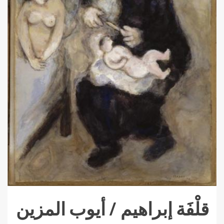
قلْفَة إبراهيم / أيوب المزين