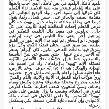
تلميذ كافكا، التلميذ في نص كافكا، الذي أجاب بالخطأ
على نداء المُعلّم فسَخِر منه بقية التلاميذ. نداء المُعلّم
كان مُوجّهاً إلى تلميذ آخر، الولد الوديع الجالس في
مقدّمة الصف، والحائز على أحسن مُعدّل. ربّما، يقول
دريدا في مطلع محادثة طويلة حول اليهوديات، كان
غرض المُعلّم إحداث المغالطة بُغية التّأنيب. على كلّ
حال، الجلوس في مقعد ذاك التلميذ، للتفكير في
إبراهيم آخر، يعني بدءً التلبس في ثوب إبراهيم
اليهودي، أبو إسحاق، ثم فهم نداء الإله التّوراتي القلق
بطبعه. لقد سبق فعل الختان قضيّة الذّبح، وكلّ مرّة
سَرَتْ فيها نداءات الله في الكون، كان “إبرام” يشعر
أنّه الأجدر بالرد عليها: اختتن نفسه عن سنّ التاسعة
والتسعين، خطّ فوق حَشَفَتِهِ صَكَّ التّسليم بالبُنُوّة،
فسمّاه الإله “يَهوه” بـ”إبراهام”، زاد في اسمه هاء
الهداية والهلاك؛ هيه (ה”א) إنّه حرف الوعد بالأرض،
هاء أحقية نسل إبراهام بالميراث مقابل جرح الخصوبة
لِرَيِّ هويّات الإله المُتغيّرة، الآنية والآتية، بالدّم والمنيّ.
قضيب مجروح وعِجلة مشقوقة وعنزة وكبش ويمام
وحمام، ومنيّ لشعبين: شعب اختارته السّماء للأرض
فغرق في الأشلاء، وشعب ما يزال ينتفض على ضَجَرِ
“يهوذا” المُستمر، ولا داعي للدّخول في أسباب ملله
الاعتيادي وإن كانت دعابة السّرد ممتعة، لكي يستكمل
رجولته.