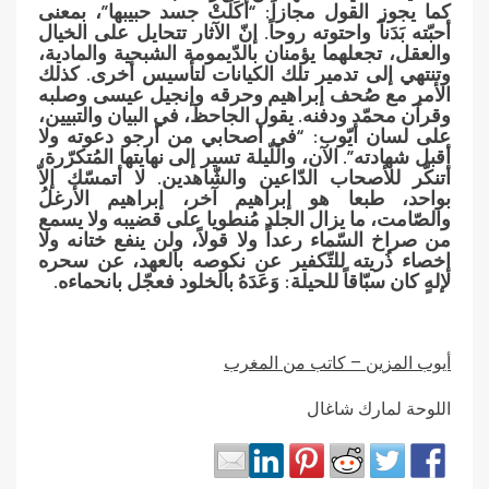
كما يجوز القول مجازاً: “أكَلَتْ جسد حبيبها”، بمعنى
أحبّته بَدَناً واحتوته روحاً. إنّ الآثار تتحايل على الخيال
والعقل، تجعلهما يؤمنان بالدّيمومة الشبحية والمادية،
وتنتهي إلى تدمير تلك الكيانات لتأسيس أخرى. كذلك
الأمر مع صُحف إبراهيم وحرقه وإنجيل عيسى وصلبه
وقرآن محمّد ودفنه. يقول الجاحظ، في البيان والتبيين،
على لسان أيّوب: “في أصحابي من أرجو دعوته ولا
أقبل شهادته”. الآن، واللّيلة تسير إلى نهايتها المُتكرّرة،
أتنكّر للأصحاب الدّاعين والشّاهدين. لا أتمسّك إلاّ
بواحد، طبعا هو إبراهيم آخر، إبراهيم الأرغلُ
والصّامت، ما يزال الجلد مُنطويا على قضيبه ولا يسمع
من صراخ السّماء رعداً ولا قولاً، ولن ينفع ختانه ولا
إخصاء ذُريته للتّكفير عن نكوصه بالعهد، عن سحره
لإلهٍ كان سبّاقاً للحيلة: وَعَدَهُ بالخلود فعجّل بانحماءه.
أيوب المزين – كاتب من المغرب
اللوحة لمارك شاغال