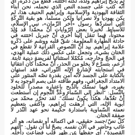
لم يذبح إبراهيم ولده، لكنّه اختتنه، قطع من ذكره، أي
أنّه كتب على جسده النص الذي نحمله، نحن أبناء
الثقافة اليهودية والإسلامية. وإبراهيم الحنيف هذا، لم
يكن يهوديا ولا نصرانيا ولكن مسلما، هو بقية التّرِكَةِ
التي استردّها رسول «آخر الزّمان»، نبي الإسلام،
للأسباط. تُخبرنا بعض الرّوايات أنّ محمّداً قد وُلِدَ
مختوناً، فيما تنقل إلينا أخرى أنّ جبريل اختتنه في
حادثة الطّهارة المعلومة: شقّ قلبه ووشم على ذَكَرِهِ
علامة إبراهيم. بيد أنّ النّصوص القرآنية لا تقطع في
الختان بشيء، وتجعل على عكس ذلك عملية الهدي،
في الحجّ وخارجه، مُكمّلا استثنائياً لفريضة دينية ثابتة.
أزعم، بتسرّع لا يخلو من الحذر، أنّ محمّداً كان انتقائيا
في استجابته لإشارة الإله التّوراتي، فقد استهان
بالكتابة على الجسد لأنّه آمن بقدرة نصّه المنثور على
الامتداد الجغرافي، وفهم طاقته على بصم الوجود به لا
بغيره، فيما تمسّك بالذّبح باعتباره مصدرا للخلود
بالنّسل: “اُنظر إلى السّماء وعُدَّ النُّجوم إن استطعت
أنْ تعُدّها، هكذا يكونُ نسلُك”. لقد تحرّر محمّد من
أبوية الإله، التي أرهقت إبراهيم، واكتفى بتعظيم
نعمته السّماوية باستدارة حكيمة نحو عهد النّذر لا
صفقة الختان.
كلّ نصّ/جسد حقيقي، في اكتماله أو نقصانه، هو أثر
غائب وحاضر في الآن نفسه. يصحّ لنا أن نقول: “إلتهم
القصيدة”، أي حفظها عن ظهر قلب فضاعت داخله.