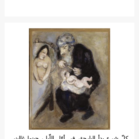
كلّ شيء بدأ البارحة، في أوّل اللّيل، حينما غالبني