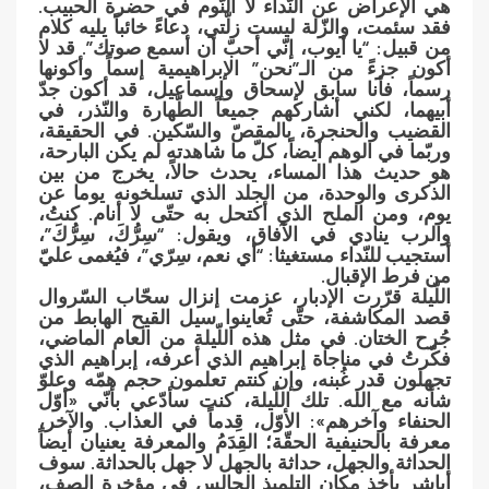
هي الإعراض عن النّداء لا النّوم في حضرة الحبيب.
فقد سئمت، والزّلة ليست زلّتي، دعاءً خائباً يليه كلام
من قبيل: “يا أيوب، إنّي أحبّ أن أسمع صوتك”. قد لا
أكون جزءً من الـ”نحن” الإبراهيمية إسماً وأكونها
رسماً، فأنا سابق لإسحاق وإسماعيل، قد أكون جدّ
أبيهما، لكني أشاركهم جميعاً الطّهارة والنّذر، في
القضيب والحنجرة، بالمقصّ والسّكين. في الحقيقة،
وربّما في الوهم أيضاً، كلّ ما شاهدته لم يكن البارحة،
هو حديث هذا المساء، يحدث حالاً، يخرج من بين
الذكرى والوحدة، من الجلد الذي تسلخونه يوما عن
يوم، ومن الملح الذي أكتحل به حتّى لا أنام. كنتُ،
والرب ينادي في الآفاق، ويقول: “سِرُّكَ، سِرُّكَ”،
أستجيب للنّداء مستغيثا: “أي نعم، سِرّي”، فيُغمى عليّ
من فرط الإقبال.
اللّيلة قرّرت الإدبار، عزمت إنزال سحّاب السّروال
قصد المكاشفة، حتّى تُعاينوا سيل القيح الهابط من
جُرح الختان. في مثل هذه اللّيلة من العام الماضي،
فكّرتُ في مناجاة إبراهيم الذي أعرفه، إبراهيم الذي
تجهلون قدر غُبنه، وإن كنتم تعلمون حجم همّه وعلوّ
شأنه مع الله. تلك اللّيلة، كنت سأدّعي بأنّي «أوّل
الحنفاء وآخرهم»: الأوّل، قِدماً في العذاب. والآخر،
معرفة بالحنيفية الحقّة؛ القِدَمُ والمعرفة يعنيان أيضاً
الحداثة والجهل، حداثة بالجهل لا جهل بالحداثة. سوف
أباشر بأخذ مكان التلميذ الجالس في مؤخرة الصف،