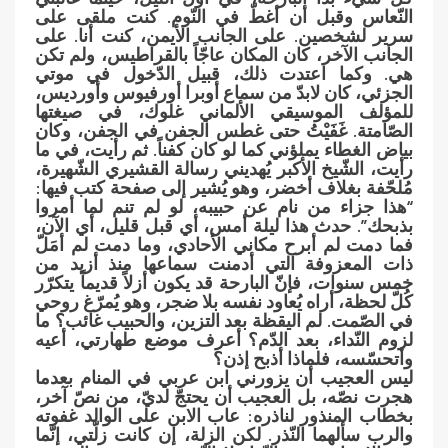
النّعاس وقبل أن أغطّ في النّوم. كنت ملقى على
سرير لشخصين. على الجانب الأيمن، كنت أنا. على
الجانب الآخر، كان المكان عاجّاً بالقراطيس، ولم تكن
هي. وكما اعتدت ذلك، قبيل الدّخول في موتي
الجزئي، كان لابدّ من سماع أوبرا أورفيوس وأورديس،
للمؤلف الموسيقي الألماني غلوك، في صيغتها
الصّامتة. غَفَيْتُ حتى غطس الجفن في الجفن، وكان
بياض الغطاء يملؤني كما لو كان كفناً. ثم رأيت، في ما
رأيت، الشّيخ الأكبر يُهديني رسالة القشيري الشّهيرة،
مُلحّفة بغلاف أخضر، وهو يُشير إلى صفحة كتب فيها:
“هذا جزاء من نام عن حبيبه، لو لم تنم لما أمروا
بذبحك”. حدث هذا ليلة أمس، أي قبل قليل، أي الآن،
فما دمت لم أبرح مكاني الأحادي، وما دمت لم أمَلّ
ذات المعزوفة التي أدمنت سماعها منذ أزيد من
خمس سنوات، فإنّ البارحة قد يكون أزلاً قديماً يتكرّر
كُلّ لحظة، أراه يُعاود نفسه بلا ضجر، وهو يُمرّغ روحي
في الصّمت. لم اليقظة بعد التزين، والحبيب غائب؟ ما
لزوم النّداء، بعد الدّم؟ أعرف موضع طهارتي، أعيه
وأتحسّسه، فلماذا أذبح إذن؟
ليس العجيب أن يزورني ابن عربي في المنام بعدما
هجرت نصّه، بل العجيب أن يحتجّ لديّ، من نصّ آخر،
بخطاب المنذور لناذره: عاب الابن على الوالد غفوته
والرب سألهما النّذر. لكن الزلة، إن كانت زلّتي، إنّما