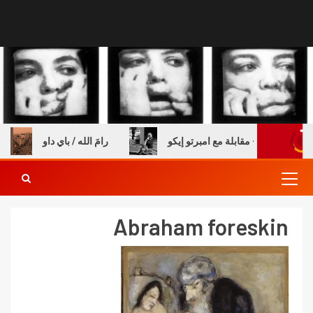
 والكتب – مقابلة مع امبرتو إيكو
رامَ الله / باي داو
Abraham foreskin