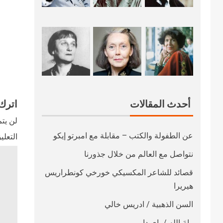
أحدث المقالات
اترك 
لن يتم
عن الطفولة والكتب – مقابلة مع امبرتو إيكو
التعلي
نتواصل مع العالم من خلال جذورنا
قصائد للشاعر المكسيكي خورخي كونطراريس
هيريرا
السن الذهبية / ادريس خالي
رامَ الله / باي داو