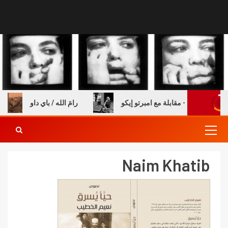
ة والكتب – مقابلة مع امبرتو إيكو
رامَ الله / باي داو
Naim Khatib