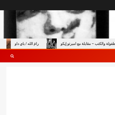
ة والكتب – مقابلة مع امبرتو إيكو
رامَ الله / باي داو