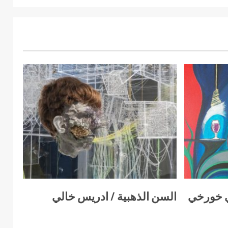
ي خورخي
السن الذهبية / ادريس خالي