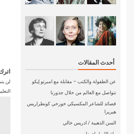
أحدث المقالات
اترك 
عن الطفولة والكتب – مقابلة مع امبرتو إيكو
لن يتم
التعلي
نتواصل مع العالم من خلال جذورنا
قصائد للشاعر المكسيكي خورخي كونطراريس
هيريرا
السن الذهبية / ادريس خالي
رامَ الله / باي داو