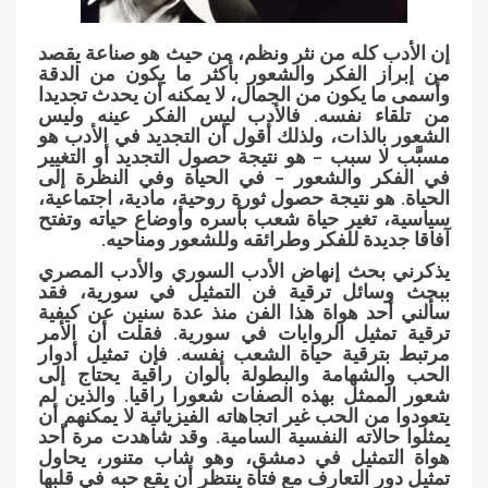
إن الأدب كله من نثر ونظم، من حيث هو صناعة يقصد
من إبراز الفكر والشعور بأكثر ما يكون من الدقة
وأسمى ما يكون من الجمال، لا يمكنه أن يحدث تجديدا
من تلقاء نفسه. فالأدب ليس الفكر عينه وليس
الشعور بالذات، ولذلك أقول أن التجديد في الأدب هو
مسبَّب لا سبب – هو نتيجة حصول التجديد أو التغيير
في الفكر والشعور – في الحياة وفي النظرة إلى
الحياة. هو نتيجة حصول ثورة روحية، مادية، اجتماعية،
سياسية، تغير حياة شعب بأسره وأوضاع حياته وتفتح
آفاقا جديدة للفكر وطرائقه وللشعور ومناحيه.
يذكرني بحث إنهاض الأدب السوري والأدب المصري
ببحث وسائل ترقية فن التمثيل في سورية، فقد
سألني أحد هواة هذا الفن منذ عدة سنين عن كيفية
ترقية تمثيل الروايات في سورية. فقلت أن الأمر
مرتبط بترقية حياة الشعب نفسه. فإن تمثيل أدوار
الحب والشهامة والبطولة بألوان راقية يحتاج إلى
شعور الممثل بهذه الصفات شعورا راقيا. والذين لم
يتعودوا من الحب غير اتجاهاته الفيزيائية لا يمكنهم أن
يمثلوا حالاته النفسية السامية. وقد شاهدت مرة أحد
هواة التمثيل في دمشق، وهو شاب متنور، يحاول
تمثيل دور التعارف مع فتاة ينتظر أن يقع حبه في قلبها