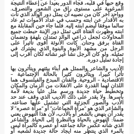
وقع حبها في قلبه، فجاء الدور بعيدا عن إعطاء النتيجة
المرغوبة على مستوى راق من الشعور والتصرف.
وواحد آخر كان من نصيبه أن يمثل دور الوالد الذي نأت
به الأقدار عن ابنته وحسب في عداد الأموات ثم عاد
سالما موفقا ليضم ابنته إليه. فلما جاء حين المقابلة مع
ابنته وظهرت الفتاة التي تمثل دور الإبنة حبطت جميع
المحاولات لجعل ذراعي الوالد تمتدان بلهفة وتضمان
الفتاة برفق وحنان. كانت الأنوثة أقوى تأثيرا على
الرجل من مشهد الأبوة والبنوة الذي يشترك في
تمثيله. ولو كان الرجل نشأ غير نشأته لكان أقرب إلى
إجادة تمثيل دوره.
الأديب والشاعر والممثل هم أبناء بيئتهم ويتأثرون بها
تأثرا كبيرا، ويتأثرون كثيرا بالحالة الإجتماعية –
الاقتصادية – الروحية. والفنان المبدع والفيلسوف هما
اللذان لهما القدرة على الانفلات من الزمان والمكان
وتخطيط حياة جديدة ورسم مثل عليا بديعة لأمة
بأسرها. ولا يقدر على ذلك الأديب الذي وقف عند حد
الأدب والصور الجزئية التي تشتمل عليها صناعته.
والشاعر الذي هو “مرآة الجماعات” أو “مرآة عصره” لا
يقدر أن ينهض بالشعر أو بالأدب، لأن هذا النهوض يعني
ضمنا: النهوض بالحياة وبالنظرة إلى الحياة. والشاعر
الذي شأنه عكس حالة جماعته أو عصره كالمرآة ليس
بالمرء الذي ينتظر منه ايجاد حالة جديدة لشعبه أو