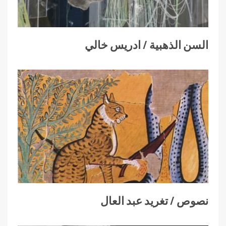
السن الذهبية / ادريس خالي
نصوص / تغريد عبد العال