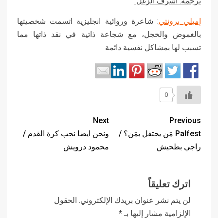
ترجمة: أشرف الزغل
إميلي برونتي
: شاعرة وروائية انجليزية اتسمت شخصيتها
بالغموض والخجل، مع شجاعة ذاتية في نقد ذاتها مما
تسبب لها بمشاكل نفسية دائمة
0
Next
Previous
Palfest مَن يحتفل بمَن؟ /
ونحن ايضا نحب كرة القدم /
راجي بطحيش
محمود درويش
اترك تعليقاً
لن يتم نشر عنوان بريدك الإلكتروني.
الحقول
الإلزامية مشار إليها بـ
*