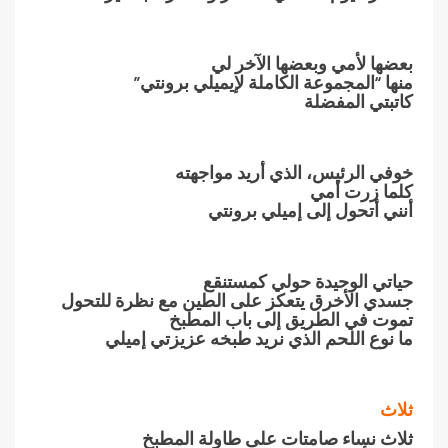
بعضها لأمي وبعضها الآخر لي
منها “المجموعة الكاملة لإيميلي برونتي”
كاتبتي المفضلة
خوفي الرئيس، الذي أريد مواجهته
كلما زرت أمي
أنني أتحول إلى
إميلي برونتي
حياتي الوحيدة حولي كمستنقع
جسدي الأخرق يتعكز على الطين مع نظرة للتحول
تموت في الطريق إلى باب المطبخ
ما نوع اللحم الذي نريد طبخه عزيزتي إميلي
ثلاث
ثلاث نساء صامتات على طاولة المطبخ