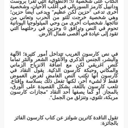
الكتاب على شخصية G؛ الانطوائية التي تقرأ بروست
ودانييل كارمز السوريالي في أغلب الأحيان، وشخصية
أخرى تدعى “حزين لكن عظيم” ويدعى أيضا حزين؛
وهي شخصية خرجت للتو من الحرب وتعاني من
نتائجها. شخصيات أخرى من وحي الميثولوجيا اليونانية
تحوم في النص وترافق G وحزين في رحلتهما التي
تقود إلى عيادة في أقصى شمال الأرض.
في نص كارسون الغريب تتداخل أمور كثيرة؛ الآلهة
والبشر، الجنس الذكري والأنثوي، الشعر والنثر تماما
كنص اغريقي لكن مع اضافة الانزياح الزماني
والمكاني وحبكة كارسون الذكية. يقول النقاد في
كارسون أنها تكتب النص الغامض لغرض الغموض
فقط لا لشيء آخر، لكنها تفعل ذلك بسلاسة وإقناع.
تلعب كارسون باللغة، بشكل القصيدة على الورق،
بالمجاز. أو كما يصفها أحد النقاد “مجازات كارسون
مربكة، تلتوي، وتنزلق من الجمل”.
تقول الناقدة كاترين شولتز عن كتاب كارسون الفائز
بالجائزة: