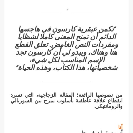
“تكمن عبقرية كارسون في هاجسها
الدائم أن تمنح المعنى كاملا لشظايا
ومفردات النص الغامض. تعلق القطع
هنا وهناك، ويبدو لي أن كارسون تجد
الإسم المناسب لكل شيء،
شخصياتها، هذا الكتاب، وهذه الحياة”
من نصوصها الرائعة؛ المقالة الزجاجية، التي تسرد
انقطاع علاقة عاطفية بأسلوب يمزج بين السوريالي
والرومانتيكي:
أنا
أسمع نقرات في حلمي