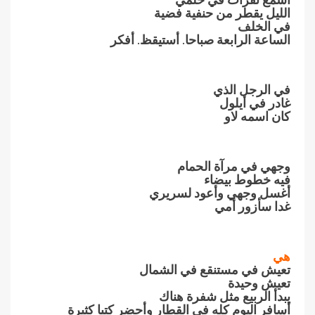
الليل يقطر من حنفية فضية
في الخلف
الساعة الرابعة صباحا. أستيقظ. أفكر
في الرجل الذي
غادر في أيلول
كان اسمه لاو
وجهي في مرآة الحمام
فيه خطوط بيضاء
أغسل وجهي وأعود لسريري
غدا سأزور أمي
هي
تعيش في مستنقع في الشمال
تعيش وحيدة
يبدأ الربيع مثل شفرة هناك
أسافر اليوم كله في القطار وأحضر كتبا كثيرة