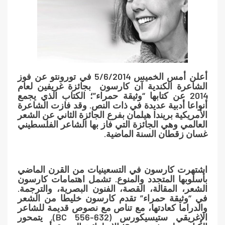
أعلن أمس الخميس 5/6/2014 في تورونتو عن فوز
الشاعرة الكندية
آن كارسون
ب
جائزة غريفين لعام
2014
عن كتابها “وثيقة حمراء”؛ الكتاب الذي يجمع
أنواعا أدبية عديدة في ذات النص. وقد فازت الشاعرة
الأمريكية
بريندا هيلمان
بفرع الجائزة الثاني عن الشعر
العالمي وهي الجائزة التي فاز بها الشاعر الفلسطيني
غسان زقطان السنة الماضية.
اشتهرت كارسون في التسعينيات من القرن الماضي
بأسلوبها المتجدد والمنوع. تشمل اهتمامات كارسون
الشعر، المقالة، القصة، الفنون البصرية، والترجمة.
في “وثيقة حمراء” تقدم كارسون خليطا من الشعر
والدراما كعادتها، مع تناص مع نصوص قديمة للشاعر
الإغريقي ستيسيكورس (632-556 BC). يتمحور