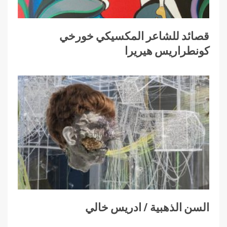
قصائد للشاعر المكسيكي خورخي
كونطراريس هيريرا
السن الذهبية / ادريس خالي