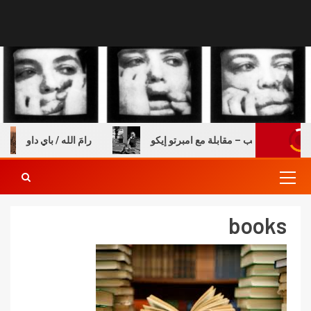
فولة والكتب – مقابلة مع امبرتو إيكو
رامَ الله / باي داو
books