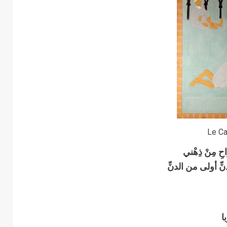
Le Ca
ِ مِنْ ذِهْني
أولى من الدنِّ
ا