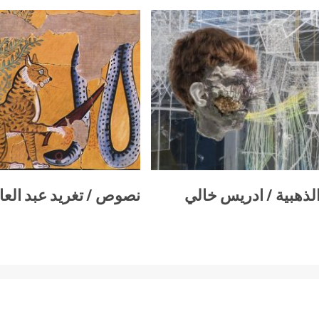
لذهبية / ادريس خالي
نصوص / تغريد عبد العا