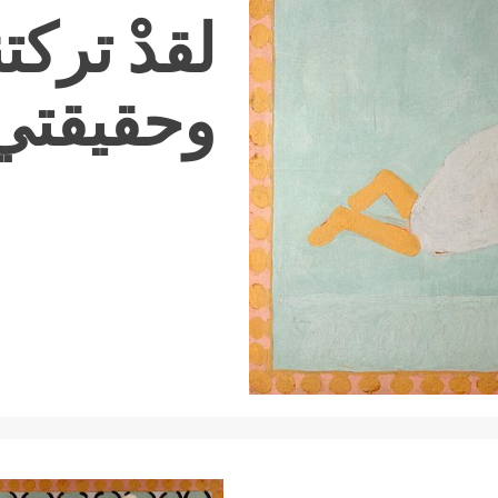
لقدْ تركت
وحقيقتي 