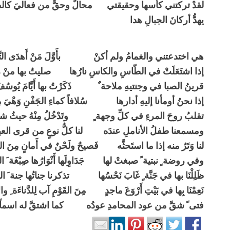
لقدْ تركتني كأسها وحقيقتي محالٌ وحقٌّ من فعاليَ كالظ
يهدُّ أركانَ الجبالِ هدا
هي اختدعتني والغمامُ ولم أكنْ بأَوَّلَ مَنْ أَهدَى التَّغَافُ
إذا اشتَعَلَتْ في الطّاسِ والكاسِ نارُها صليتُ بها منْ ر
قرينُ الصبا في وجنتيهِ ملاحة ٌ ذَكَرْتُ بها أَيَّامَ يُوسُف
إذا نحنُ أومأنا إليهِ أدارها سُلافاً كماءِ الجَفْنِ وَهْيَ مِن
تقلبُ روحَ المرءِ في كلِّ وجهة ٍ وتَدْخُلُ مِنْهُ حيثُ شاءَ
ومسمعنا طفلُ الأناملِ عندَه لنا كلُّ نوعٍ من قرى العينِ
لنا وَتَرٌ منه إذا ما استَحثَّه فَصيحٌ ولَحْنٌ في أَمانٍ مِنَ اللّ
وفي روضة ٍ نبتية ً صبغتْ لها جَدَاوِلَها أَنْوَارُها صِبْغَة َ الدّ
ظَلِلْنَا بها في جَنَّة ٍ غَابَ نَحْسُها تذكرنا جناتُها جنة َ ال
نَعِمْنَا بِها في بَيْتِ أَرْوَعَ ماجدٍ مِنَ القَوْمِ آب لِلدَّناءَة ِ والأ
فتى ً شقَّ من عود المحامدِ عودُه كما اشتقَّ له اسماً