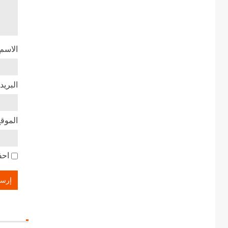
الاسم
البريد
الموقع
احف