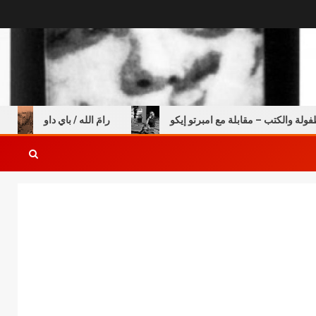
لكتب – مقابلة مع امبرتو إيكو
رامَ الله / باي داو
الس