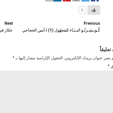
0
Next
Previous
كُـونـشِـرتُـو البـنـَاء للمَجهُول (1) / أنس الحجاجي
عكاز في 
تعليقاً
 نشر عنوان بريدك الإلكتروني.
الحقول الإلزامية مشار إليها بـ
*
ق
*