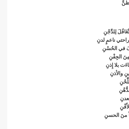
نِّ
لَ لِلدَّجْنِ
احتي ناعمٍ لدنِ
َ في الحُسْنِ
َ الجِفْنِ
ت بلا إِذنِ
 والأذنِ
َحْنِ
ُهْنِ
عدنِ
َفْنِ
 منَ الحسنِ