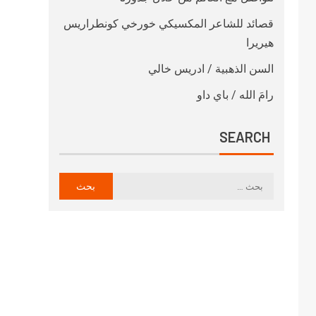
قصائد للشاعر المكسيكي خورخي كونطراريس
هيريرا
السن الذهبية / ادريس خالي
رامَ الله / باي داو
SEARCH