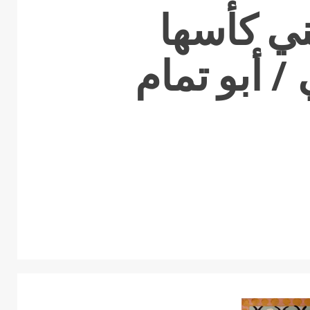
ني كأسها
/ أبو تمام