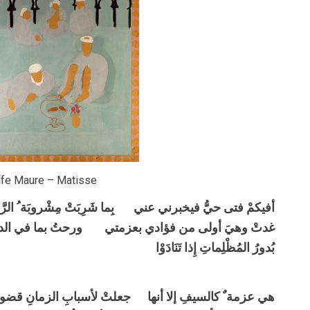
fe Maure – Matisse
أفيكمْ فتى حيُّ فيخبرني عني بِما شَرِبَتْ مِشْروبَة ُ الرَّاح
غدتْ وهيَ أولى من فؤادي بعزمتي ورحتُ بما في الدنِّ 
بُدورُ المُظْلِماتِ إِذا تَنَادَوْا
هي عزمة ٌ كالسيفِ إلا أنها جعلتْ لأسبابِ الزمانِ قضوب