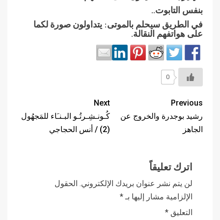
بنفس التابوت..
في الطريق سيحلم بالموتى: يتداولون صورة لكما
على هواتفهم النقالة.
0
Next
Previous
رشيد بوجدرة والخروج عن
كُـونـشِـرتُـو البـنـَاء للمَجهُول
الجاهز
(2) / أنس الحجاجي
اترك تعليقاً
لن يتم نشر عنوان بريدك الإلكتروني.
الحقول
الإلزامية مشار إليها بـ
*
التعليق
*