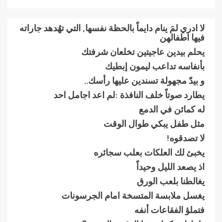
لا ادري لمَ ينام دايماً بالحظة نفسها, التي تهُدهد جاراته
فيها اطفالهن
يحلم بيدين عاجيتين تخلعان شرفتك
بأنفاسه تداعب ليمون إبطيك
و بيدّ مجهولة تسندين عليها رأسك..
يطارد صوتاً خلف النافذة :لم اعد اجامل احد
له كمائن في الدمع
مثل طفل يبكي طوال الوقت
لا تصدقوه!
يخبئ لك العلكات بعلب سجائره
اذ يصعد الليل وحيداً
يغالطنا بلعب الورق
يغسل ملابسة المتسخة امام الجرسونات
فتملؤ الفقاعات أنفه