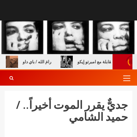
لكتب – مقابلة مع امبرتو إيكو
رامَ الله / باي داو
الس
جديٌّ يقرر الموت أخيراً.. /
حميد الشامي