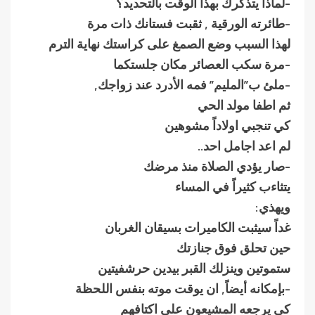
-لماذا يتذكرك بهذا الوقت بالتحديد؟
-طائرته الورقية , ثقبت فستانك ذات مرة
لهذا السبب وضع الصمغ على كراستك نهاية الترم
-مرة سكب العصائر مكان جلستكما
-ملئ ب”المليم” فمه الأدرد عند زواجك,
ثم اطفا مولد الحي
كي تنجبي اولاداً مشوهين
لم اعد اجامل احد..
-صار يؤدي الصلاة منذ مرضك
يتثاءب كثيراً في المساء
ويهذي:
غداً سيثبت الكاميرات بسيقان الغربان
حين تحلق فوق جنازتك
ستموتين وينزلك القبر بيدين حرشفيتين
-بإمكانه أيضاً, ان يوقت موته بنفس اللحظة
كي يرجعه المشيعون على اكتافهم