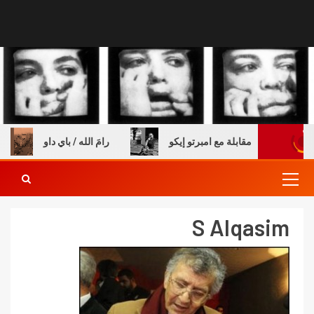
 والكتب – مقابلة مع امبرتو إيكو
رامَ الله / باي داو
S Alqasim