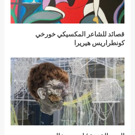
قصائد للشاعر المكسيكي خورخي
كونطراريس هيريرا