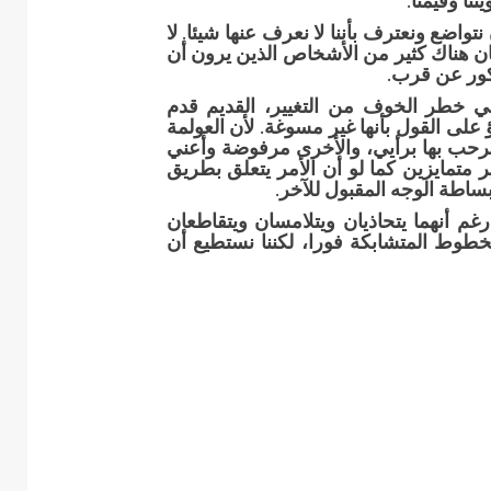
نا وقيمنا.
واضع ونعترف بأننا لا نعرف عنها شيئا. لا
 كان هناك كثير من الأشخاص الذين يرون أن
كور عن قرب.
ي خطر الخوف من التغيير، القديم قدم
على القول بأنها غير مسوغة. لأن العولمة
رحب بها برأيي، والأخرى مرفوضة وأعني
ير متمايزين كما لو أن الأمر يتعلق بطريق
بساطة الوجه المقبول للآخر.
غم أنهما يتحاذيان ويتلامسان ويتقاطعان
وط المتشابكة فورا، لكننا نستطيع أن