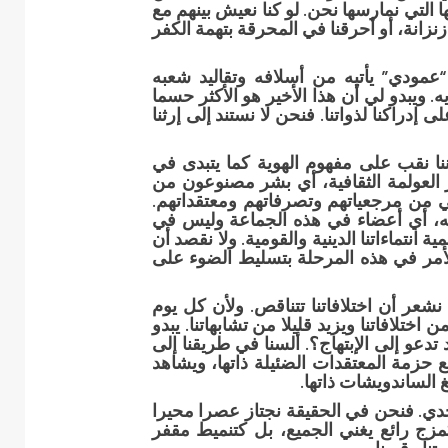
ا التي نمارسها نحن. لو كنا نعيش بينهم مع
زنزانة، أو أحرقنا في المحرقة بتهمة الكفر
عمودي” يأتيه من أسلافه وتقاليد شعبه
. ويبدو لي أن هذا الأخير هو الأكثر حسما
إدراكنا لذواتنا. فنحن لا نستند إلى إرثنا
نا نقب على مفهوم الهوية كما يتبدى في
ر العولمة الثقافية، أي بشر مصنوعون من
 من مرجعياتهم وتصرفاتهم ومعتقداتهم.
نه، أي أعضاء في هذه الجماعة وليس في
ية انتماءاتنا الدينية والقومية. ولا نقصد أن
 الأمر في هذه المرحلة بتسليط الضوء على
ا نشعر أن اختلافاتنا تتناقص. ولأن كل يوم
ختلافاتنا ويزيد قليلا من تشابهاتنا. يبدو
تدعو إلى الإبتهاج؟. ألسنا في طريقنا إلى
ع حزمة المعتقدات الضئيلة ذاتها، ويشاهد
 الساندويشات ذاتها.
دي. فنحن في الحقيقة نجتاز عصرا محيرا
مزج رائع يغني الجميع، بل كتنميط مقفر