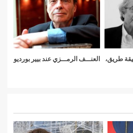
يقة طريق،
العنـــف الرمـــزي عند بيير بورديو