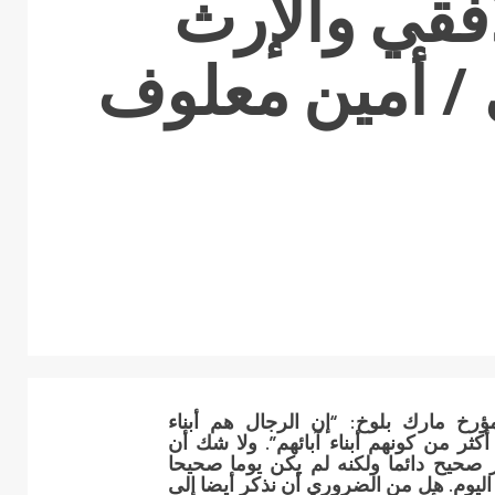
أفقي والإرث
/ أمين معلوف
ؤرخ مارك بلوخ: “إن الرجال هم أبناء
ثر من كونهم أبناء آبائهم”. ولا شك أن
ر صحيح دائما ولكنه لم يكن يوما صحيحا
 اليوم. هل من الضروري أن نذكر أيضا إلى