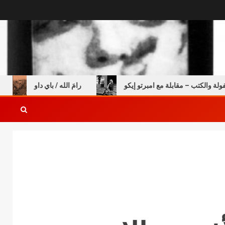
كتب – مقابلة مع امبرتو إيكو
رامَ الله / باي داو
السن