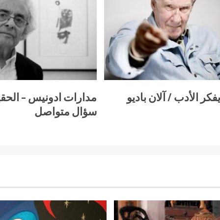
فكر الأدب / آلان باديو
مدارات ادونيس – الحق
سؤال متواصل