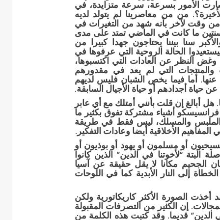
رت الأمور بسرعة، سرعة متزايدة، في
لأخيرة؟. من من معاصرينا لم يتولد لديه
 من وقت لآخر بأنه شهد من التغيرات في
نتين ما كانت في الماضي تمتد على مدى
لأكبر سنا بيننا يحتاجون جهدا كبيرا من
يستعيدوا الحالة الروحية التي عرفوها في
وغض النظر عن العادات التي اكتسبوها،
 والمنتجات التي لم يعد في مقدورهم
ء عنها. أما فيما يخص الشبان فليس لديهم
عن حياة أجدادهم أو حياة الأجيال السابقة.
. هل أبالغ إن قلت بأنني أمتلك مع أي عابر
فرانسيسكو أشياء مشتركة تفوق بكثير ما
والملبس والمسلك، ليس فقط في طريقة
المفاهيم الأخلاقية أيضا وعادات التفكير.
سيحيون أو مسلمون أو يهود أو بوذيون أو
ة البتة “لأخوتنا في الدين” الذين كانوا
ان الجحيم مكانا لا يقل حقيقة عن آسيا
لخطاة إلى النار الأبدية كما في اللوحات
قد أخذت الصورة الأكثر كاريكاتورية ولكن
جالات. إن الكثير من التصرفات المقبولة
ي الدين” قديما. وقد كتبت هذه الكلمة من