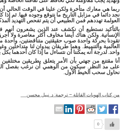
وتهديد يجب مقاومته لكي نحافظ على ثقافتنا الخاصة وهويت
ربما هي معارك متأخرة ولكن علينا في الوقت الحالي أن نت
نجد دائما في مزابل التاريخ ما نتوقع وجوده فيها. ثم إذا
العولمة تهددهم فمن الطبيعي أن يتم تفحص التهديد المذ
بالتأكيد نستطيع أن نكشف عند الذين يشعرون أنهم ف
الإنسانية. ولكن هناك أيضا مخاوف أكثر معاصرة ولا أجرؤ 
تقودنا بحركة واحدة صوب حقيقتين متناقضتين، واحدة م
العالمية والتنميط. وهما طريقان يبدوان لنا متداخلين وغ
واحد. لدرجة أنه يمكننا أن نتساءل ما إذا كان أحدهما بكل 
أنا مقتنع من جهتي بأن الأمر يتعلق بطريقين مختلفين ر
على مد النظر. سيكون من الوهمي أن نرغب بفصل الخط
نحاول سحب الخيط الأول.
من كتاب الهويات القاتلة – ترجمة: د. نبيل محسن
0