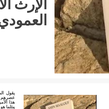
الإرث ال
العمودي 
يقول الم
عصرهم أك
هذا الأم
مثلما هو