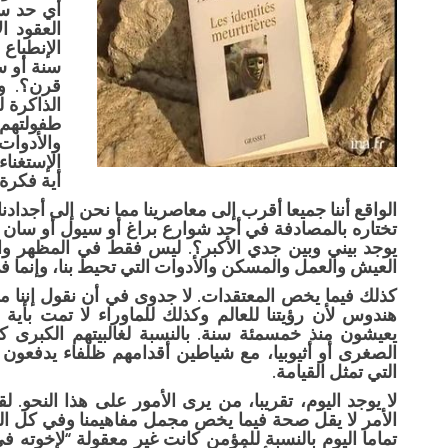
أي حد سا
العقود ا
الإنطباع
سنة أو س
قرن؟. وا
الذاكرة ل
طفولتهم 
والأدوات
الإستغنا
أية فكرة 
الواقع أننا جميعا أقرب إلى معاصرينا مما نحن إلى أجدادنا
تختاره بالمصادفة في أحد شوارع براغ أو سيول أو سان 
يوجد بيني وبين جدي الأكبر؟. ليس فقط في المظهر 
العيش والعمل والمسكن والأدوات التي تحيط بنا، وإنما في 
كذلك فيما يخص المعتقدات. لا جدوى في أن نقول إننا م
هندوس لأن رؤيتنا للعالم وكذلك للماوراء لا تمت بأية صل
يعيشون منذ خمسمئة سنة. بالنسبة لغالبيتهم الكبرى ك
الصغرى أو أثيوبيا، مع شياطين أقدامهم ظلفاء يدفعون ا
التي تمثل القيامة.
لا يوجد اليوم، تقريبا، من يرى الأمور على هذا النحو. ل
الأمر لا يقل صحة فيما يخص مجمل مفاهيمنا وفي كل الم
تماما اليوم بالنسبة للمؤمن كانت غير معقولة “لإخوته ف