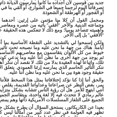
جديد بين قوسين لأن أجداده ما كانوا يمارسون الديانة ذاته
تصرفاتنا اليوم لرجمنا جميعا في الشوارع، أو ألقي بنا في 
أو الفجور أو الهرطقة أو الشعوذة.
ومجمل القول أن كلا منا مؤتمن على إرثين: أحدهما “
وجماعته الدينية. والآخر “أفقي” يأتيه من عصره ومعاصريه
وأهميته تتصاعد يوميا؛ ومع ذلك لا تنعكس هذه الحقيقة على 
“الأفقي” بل إلى الآخر.
ولكن إسمحوا لي بالتشديد على النقطة الأساسية بما أن
أيامنا. هناك من جهة ما نحن عليه وما نصبحه تحت تأثي
خيوط من كل الألوان يتقاسمون مع معاصريهم الأساسي
ثم يوجد من جهة أخرى ما نظن أننا عليه وما ندعي كو
تلك، واتباعا لهذه العقيدة بدلا من تلك. لا نقصد أن ننكر أهم
ننكر التأثير الحاسم الذي يمارسه إرثنا العمودي. يتعلق
حقيقة وجود هوة بين ما نحن عليه وما نظن أننا عليه.
والحق أننا إذا كنا نؤكد إختلافاتنا بمثل هذا السخط فلأنن
يمر، بغض النظر عن صراعاتنا وعداواتنا القديمة، يقلص من ا
أنني ابتهج للأمر. هل أن رؤية الناس تتشابه بشكل متزايد 
عالم رمادي لا نتحدث فيه إلا لغة واحدة، ويتقاسم الجمي
الجميع على التلفاز المسلسلات الأمريكية ذاتها وهم يمضغ
بعيدا عن الكاريكاتور، يستحق السؤال أن يطرح بشكل ج
تظهر فيه العولمة في نظر عدد كبير من أمثالنا ليس ك