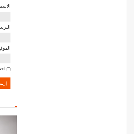
الاسم
البريد
الموقع
احف