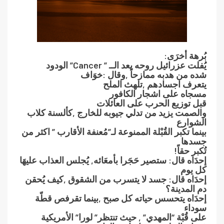
بُرهة أخرَى:
يُفلت عزرائيل روحه بعد الــ ” Cancer” الودود
شده من هدبه ممازحاً ,وقال :خوَاف
يتعرف اجسادهم ,تلهث الملح
مسجاه على اشجار الكافور
قبل توزيع الحرب على العائلات
والصمت يزيد من تدلي جيوبه للخارج ,كألسنة كلاب
الشوارع
بينما تكبر القُبْلة الممنوعة لـ”مُعنفة الأقارب ” اكثر من
جسدها
تُكبر حقاً!
إحدَاه قال: ستصير حَجَرا بأمعَائه, يُجلس العذاب عليهَا
كل يوم
إحدَاه قال: جسد لا يتسرب من الشقوق ,كيف يُحقن
دم المدينة؟
إحدَاه يتحسس حياته كل صبح ,بينما تقرفص قطّة
سوداء
على قُبْة “المهدي” , حيث تنتظر” لورا” الأمريكية