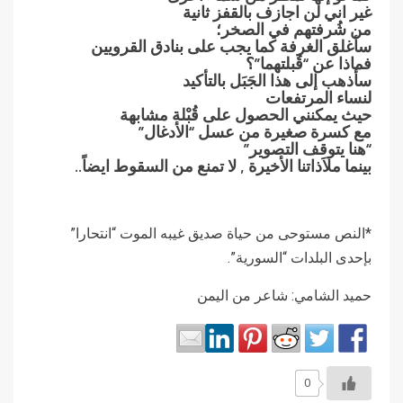
غير اني لن اجازف بالقفز ثانية
من شُرفتهم في الصخر؛
سأغلق الغرفة كما يجب على بنادق القرويين
فماذا عن “قُبلتهما”؟
سأذهب إلى هذا الجَبَل بالتأكيد
لنساء المرتفعات
حيث يمكنني الحصول على قُبْلة مشابهة
مع كسرة صغيرة من عسل “الأدغال”
“هنا يتوقف التصوير”
بينما ملاَذاتنا الأخيرة , لا تمنع من السقوط ايضاً..
*النص مستوحى من حياة صديق غيبه الموت “انتحارا”
بإحدى البلدات “السورية”.
حميد الشامي: شاعر من اليمن
0