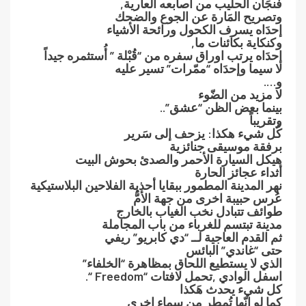
فنجَان الحليب من اصابعه العارية,
وتصريح المَارة عن الجوع والضحك
إحدَاه يسرف الكحول ورائحة الأشياء
وكنكاية بكاَئنات ما,
إحدَاه يرتب اوراق سفره من “قُبْلة ” أُستثمره جيداً
لا سيما وإحدَاه “ممّرات” تسير عليه
و….
لا مزيد من الضّوء
بينما بعض الظن “عشق”..
وتقريباً
كُل شيء هكذا: يزحف إلى سَرير
برفقة موسيقى جنائزية
هيكل السيارة الأحمر والصدئ بحوش البيت
أثداء عجائز الحارة
نهر المدينة المطمور ببقايا أحذية الفلاحين البلاستيكية
عُرس حبيبة اخرى من جهة الأمُّ
طوائف تتبادل نخب الغياب بالخارج
مدينة تبتسم للغرباء من باب المجاملة
ثم القدم العاجية لــ “دي كابريو” ريفي
حتى “غاندي” البائس
الذي لا يستطيع اللحاق بمظاهرة “الخلفاء”
اسفل الوادي ,تحمل لافتات “Freedom “.
كل شيء يحدث هَكذا
كما لو إنّها تُمطر من سماء اخرى