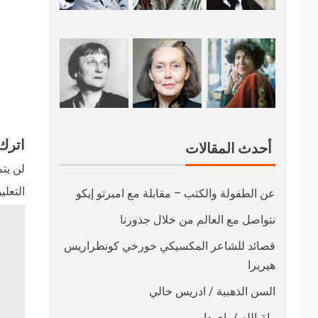
اترك 
أحدث المقالات
لن يتم
التعلي
عن الطفولة والكتب – مقابلة مع امبرتو إيكو
نتواصل مع العالم من خلال جذورنا
قصائد للشاعر المكسيكي خورخي كونطراريس
هيريرا
السن الذهبية / ادريس خالي
رامَ الله / باي داو