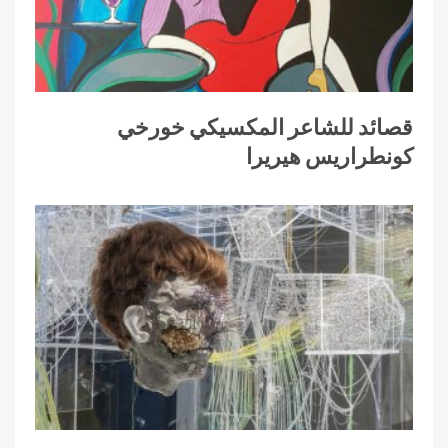
قصائد للشاعر المكسيكي خورخي
كونطراريس هيريرا