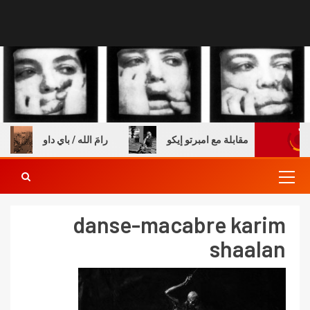
 والكتب – مقابلة مع امبرتو إيكو
رامَ الله / باي داو
danse-macabre karim
shaalan