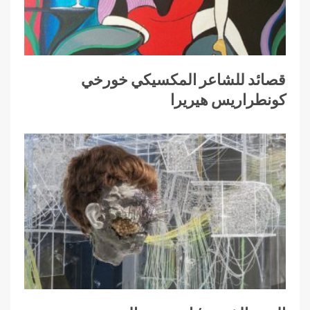
قصائد للشاعر المكسيكي خورخي
كونطراريس هيريرا