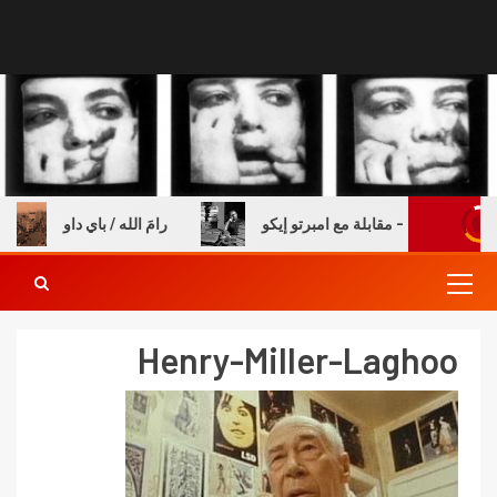
ة والكتب – مقابلة مع امبرتو إيكو
رامَ الله / باي داو
Henry-Miller-Laghoo