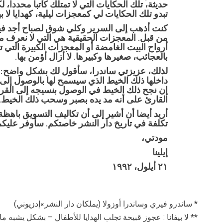
حديثة، تلك الحكايات التي لا تمتلك كاتبا محددا، ل
تبدو تلك الحكايات لي كمعجزات ليلية، كهدايا لا بي
كنت أذهب إلى السرير وكلي شوق لصباح أجد فيه هداي
من قبل. المعجزات الحقيقية هي التي لا نعرف 
أرواح البيت الغامضة أو المعجزات الكبيرة التي تذ
بالعجائب، صغيرها وكبيرها. لا أزال أؤمن بها.
لذلك، عزيزتي ساندرا، سأقول لك بشكل واضح: إ
داخلها ذلك الخيط الذي سيسمح لها بالوصول إلى ال
إن نجح ذلك الخيط في الوصول بنسيجه إلى القراء، 
القارئ على أنه مد يده بصبر وسحب ذلك الخيط.
أريد أيضا أن أشير إلى أن تكاليف التسويق باهظة
تكلفة في تاريخ دار النشر خاصتكم. سأوفر عليك
مودتي،
إيلينا
٢١ أيلول، ١٩٩٢
* ساندرو فيري وساندرا أوزولا (يملكان دار النشر»إدزيوني)
** لا بيفانا : عجوز قبيحة تجلب الهدايا للأطفال – بشكل يشبه ما