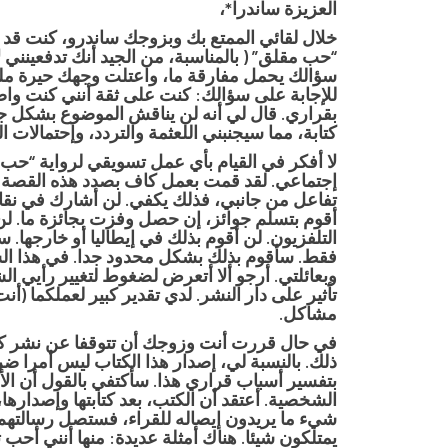
العزيزة ساندرا*،
خلال لقائي الممتع بك وبزوجك ساندرو، كنت قد
“حب مقلق” ( بالمناسبة، من الجيد أنك تدفعينني لا
سؤالك يحمل مفارقة ما، واعتلت وجهك حيرة ملغزة
للإجابة على سؤالك: كنت على ثقة أنني كنت واضح
بقراري. قال لي أنه لن يناقش الموضوع بشكل ج
كتابة، مما سيجنبني اللعثمة والتردد، وإحتمالات ا
لا أفكر في القيام بأي عمل تسويقي لرواية “حب
إجتماعي. لقد قمت بعمل كاف بصدد هذه القصة الط
تفاعل من جانبي، فذلك يكفي. لن أشارك في نقا
أقوم بتسلم جوائز، إن حصل وفزت بجائزة ما. ل
التلفزيون. لن أقوم بذلك في إيطاليا أو خارجها. 
فقط. سأقوم بذلك بشكل محدود جدا. في هذا الشأ
وبعائلتي. أرجو ألا أتعرض لضغوط لتغيير رأيي 
تأثير على دار النشر. لدي تقدير كبير لعملكما (أنت
مشاكل.
في حال قررت أنت وزوجك أن تتوقفا عن نشر كتبي
ذلك. بالنسبة لي، إصدار هذا الكتاب ليس أمرا ض
بتفسير أسباب قراري هذا. سأكتفي بالقول أن ال
الشخصية. أعتقد أن الكتب، بعد كتابتها وإصدارها، 
شيء ما يريدون إيصاله للقراء، فستصل رسالتهم ي
يمتلكون شيئا. هناك أمثلة عديدة: منها أنني أحب 