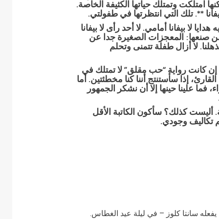
كنها امتلكت وتمتلك حياتها الكثيفة الخاصة.
فانا **. تلك التي انتظرتها في طفولتي.
ا لا بيفانا أمامي. لا أحد رأى لا بيفانا
من صنعها: المعجزات الصغيرة جدا عن
هلنا. لا أزال طفلة تتمنى وتحلم
ن كانت رواية “حب مقلق” لا تمتلك في
قارئ، إذا سأستنتج أننا كنا مخطئتين. أما
فما علينا حينها إلا أن نشكر الجمهور
. أليست كذلك؟ سأكون الكاتبة الأقل
م تكاليف وجودي.
 يفعله سانتا كلوز – في ليلة عيد الغطاس.