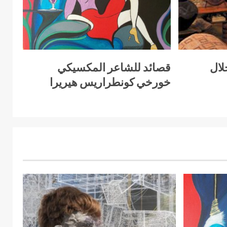
لال
قصائد للشاعر المكسيكي
خورخي كونطراريس هيريرا