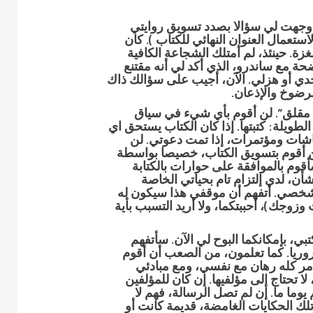
 وجهت لي سؤالا بصدد تسويق روايتي
ستعمال العنوان النهائي للكتاب ). كان
. حينئذ، لم أمتلك الشجاعة الكافية
ة مع ساندرو، الذي أكد لي أنه مقتنع
دي أو هزلي. الآن، أجيب على سؤالك ذاك
لرضوخ والإذعان.
 مقلق”. لن أقوم بأي شيء في سياق
ويلة: كتبتها. إذا كان الكتاب يستحق اي
شات ومؤتمرات، إذا تمت دعوتي. لن
ن أقوم بتسويق الكتاب، خصيصا بواسطة
سأقوم بالموافقة على حوارات بالكتابة
ن، لدي إلتزام تام بحياتي الخاصة
الشخصي. أتفهم أن موقفي هذا سيكون له
 وزوجك)، أحببتكما، ولا أريد التسبب بأية
، بإمكانكما البوح لي الآن. سأتفهم
روريا. كما تعلمون، من الصعب أن أقوم
أمر كله رهان مع نفسي، ومع مبادئي
لا تحتاج إلى مؤلفيها. إن كان للمؤلفين
وما ما. إن لم تصل الرسالة، فهم لا
تلك الحكايات الغامضة، قديمة كانت أو