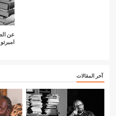
عن الط
امبرتو 
آخر المقالات