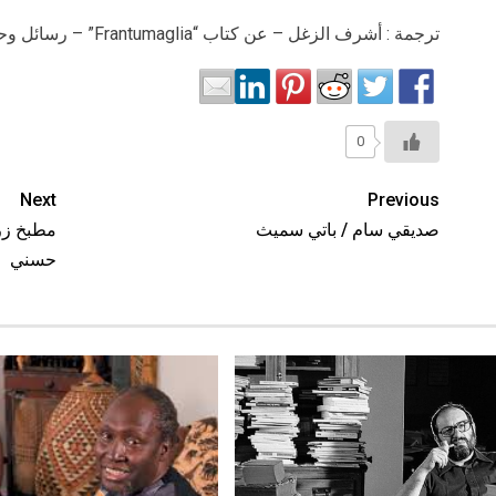
ترجمة : أشرف الزغل – عن كتاب “Frantumaglia” – رسائل وحوارات مع إلينا فيرانتي 2016
0
Next
Previous
صديقي سام / باتي سميث
مطبخ زري
حسني