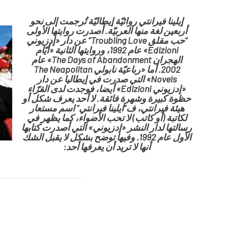
إيلينا فيرانتي
روائيّة إيطاليّة تُرجمت إلى نحو
أربعين لغة منها العربيّة. أصدرت روايتها الأولى
“حب مقلق Troubling Love” عن دار «إدزيوني
Edizioni» عام 1992، وروايتها الثانية «أيّام
الهجران The Days of Abandonment» عام
2002. أما «رباعيّة نابولي The Neapolitan
Novels» التي صدرت في إيطاليا عن دار
«إدزيوني Edizioni» أيضا، فوجدت لدى القرّاء
حظوة كبيرة وشهرة فائقة. لا أحد يعرف شكل أو
هيئة فيرانتي، ف”ايلينا فيرانتي” اسم مستعار
لكاتبة (أو كاتب) لا تحب الأضواء، كما يظهر في
رسالتها لدار النشر «إدزيوني» التي أصدرت كتابها
الأول عام 1992. وفيها توضح بشكل لا يقبل الشك
أنها لا تريد أن يعرفها أحد: