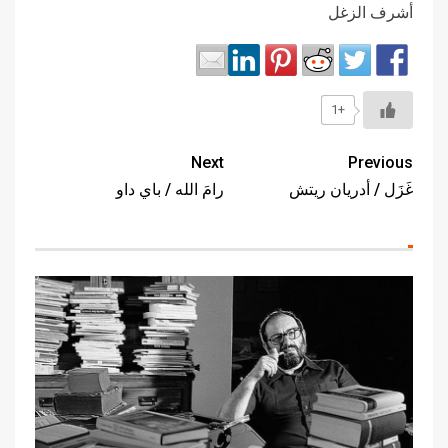
أشرف الزغل
+1
Next
Previous
غَزَل / أدريان ريتش
رامَ الله / باي داو