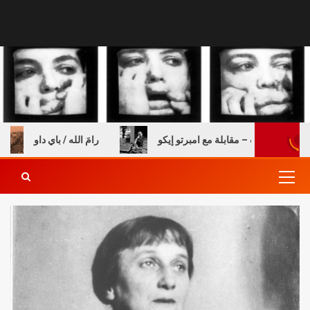
ة والكتب – مقابلة مع امبرتو إيكو
رامَ الله / باي داو