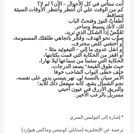
أنت ستأتي في كل الأحوال – الآن؟ لم لا؟
كم من الوقت علي أن أنتظر وأنتظر. الأوقات السيئة
تتساقط.
أطفأتُ النورَ وفتحتُ الباب
لك، لأنك بسيط وساحر.
تَقَمَّصْ إذاً الشكلَ الذي تريد،
صوِّب نحو الهدف، وفَجِّر باتجاهي طلقتَك المسمومة،
أو اخنقني كلص محترف،
أو انقل عدوى ما إلي – التيفوئيد مثلا –
أو اقفز من الحكاية التي قمت بكتابتها،
الحكاية التي سئمنا من سماعها ليلا نهارا،
حيث طوق القبعة* يصعد الدرجات،
خلف خطى البواب الشاحب خوفا.
الأمر سيان بالنسبة لي. نهر ينيسي يدور على نفسه،
نجم الشمال يشع، كأنه سيفعل ذلك للأبد؛
والبريق الأزرق في عيون أحبتي
مسربل بالرعب الأخير.
* إشارة إلى البوليس السري
ترجمة عن الإنجليزية (ستانلي كونيتس وماكس هيوارد):