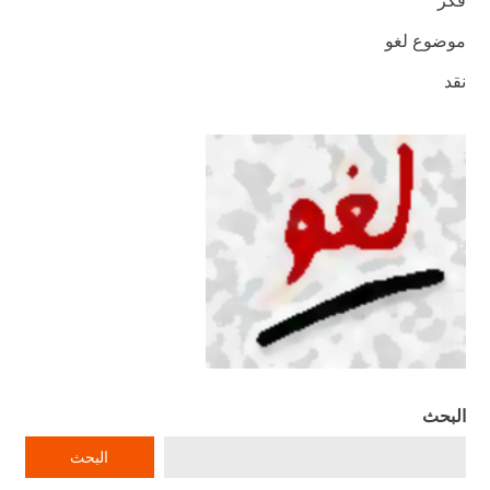
فكر
موضوع لغو
نقد
البحث
البحث