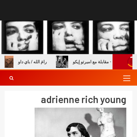
ة والكتب – مقابلة مع امبرتو إيكو
رامَ الله / باي داو
adrienne rich young