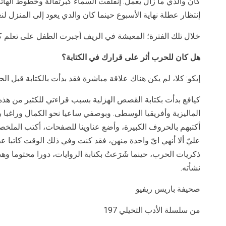
كان والدي ما زال يعمل. إنفلقت السماء كبرتقالة وخطوط الها
إنتظار عطلة نهاية الأسبوع حينما كان والدي يعود إلى المنزل لن
خلال تلك الفترة؛ المعيشة في الريف أجبرت الطفل على تعلم كيف
هل كان للحرب أثر على قرارك في الكتابة؟
إيكو: كلا، لم يكن هناك علاقة مباشرة فقد بدأت بالكتابة قبل ا
كيافع بدأت بكتابة القصص الهزلية بسبب قراءتي للكثير من هذه 
الماليزية وأفريقيا الوسطى. وبوصفي ساعيا نحو الكمال وراغبا
أكتبهم بالحروف الكبيرة، وأضع عناوينا للصفحات، أكتب المل
عليّ ألا أنهي ايّ واحدة منهن، فقد كنت وفي ذلك الوقت كاتبا 
ذكريات الحرب، حينما شَرَعتُ بكتابة الروايات، دورا محتوما و
نشأته.
صحيفة باريس ريفيو
من سلسلة الأدب التخيلي 197