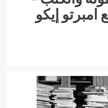
 امبرتو إيكو