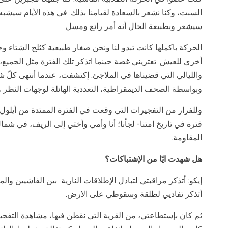
السبت، وكنا نشعر بالسعادة لقيامنا بذلك. في هذه الأيام سيشبه ا
سيشعر وبطبيعة الحال أنه أمر رائع ومسل.
الحركة باكملها كانت تبدو لنا ونحن صغار طبيعية كثلج الشتاء 
أخرى للعيش. تعتريني غصة حينما اتذكر تلك الفترة مثل الجميع،
وبواسطة الصحف الديمقراطية، التعددية الهائلة لوجهات النظر و
فترة في تاريخ امتنا- لجأنا؛ أنا وأمي وأختي إلى الريف، في شمال
المقاومة.
هل شهدت ايّا من الإشتباكات؟
إيكو: أتذكر مراقبتي لتبادل الإطلاقات النارية بين الفاشيين وا
أتذكر تفاديي لطلقة وسقوطي على الارض.
ثم كان بإستطاعتي، من القرية التي نقطن فيها، مشاهدة التفجي