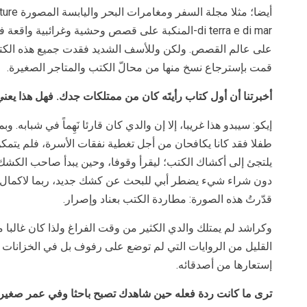
أيضا؛ مثل
di terra e di mar-المنكبة على قصص وحشية وغرائبية و
على عالم القصص. ولكن وللأسف الشديد فقدت جميع هذه الكتب و
قمت بإسترجاع نسخ منها من محالّ الكتب والمتاجر الصغيرة.
أخبرتنا أن أول كتاب رأيتَه كان من ممتلكات جدك. فهل هذا يعني 
إيكو: سيبدو هذا غريبا، إلا إن والدي كان قارئا نَهِماً في شبابه. وب
طفلا فقد كانا يكافحان من أجل تغطية نفقات الأسرة، فلم يتمك
يلتجئ إلى أكشاك الكتب؛ ليقرأ وقوفا، وحين يبدأ صاحب الكشك ب
دون شراء شيء يضطر أبي للبحث عن كشك جديد، ربما لاكمال بق
قدّرتُ هذه الصورة: مطاردة الكتب بعناد وإصرار.
وكراشد لم يمتلك والدي الكثير من وقت الفراغ ولذا كان غالبا ما 
القليل من الروايات التي لم توضع على رفوف بل في الخزانات .
إستعارها من أصدقائه.
ترى ما كانت ردة فعله حين شاهدك تصبح باحثا وفي عمر صغير