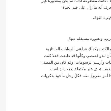
تف كانت مقطوعة لذلك لم يكن بمقدورنا غير
عرف أنه ما زال على قيد الحياة.
ية النجاة.
لحرب، وبصورة مستقلة عنها.
الكتب وكذلك قراءتي للروايات الفانتازية
 بأن تبدو قصصي وكأنها قد طبعت فعلا كنت
خصات وأرسم الرسومات، وقد كان من المضني
عظيما لتحف غير مكتملة. ومع ذلك لعبت
هذا أمر مفروغ منه، فكلّ رجل مأخوذ بذكريات