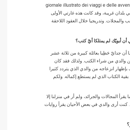
ا مجلة السفر ومغامرات البحر واليابسة المصورة giornale illustrato dei viaggi e delle avventure
اقعة في بلدان غريبة، وقد كانت هذه غارتي الأولى
المجلات. وتدريجيا خلال العقود اللاحقة
أن أبويّك لم يمتلكا أيّ كتب؟
ما أن جدايّ حَظِيا بعائلة كبيرة من ثلاثة عشر
ن والدي من شراء الكتب. ولذلك فقد كان
إظهار انزعاجه من والدي الذي يتردد كثيرا
ية الكتاب الذي لم يستطع إكماله. ولكم
يقرأ المجالات والجرائد، ولم أر في منزلنا إلا
 كنت أرى والدي في بعض الأحيان يقرأ روايات
؟