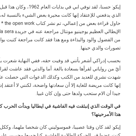
إيكو: حسنا، لقد توفي ابي ف
الذي يدفعني للإعتقاد إنها كانت محيرة بعض الشيء بالنسبة له
حاول ق
من الفضول والود والبذاءة ومع هذا فقد كانت مراجعة كتبت بواس
تصورات والدي حينها.
بحسب إدراكي أشعر بأنني قد وفيت حقه، ففي النهاية شعرت بأنني
أيّ من رواياتي لقرأها بسعادة بالغة. أما والدتي فقد عاشت لقر
شهدت نشري للعديد من الكتب وكذلك الدعوات التي حصلت عليه
إنها كانت مريضة للغاية إلا أن سعادتها واضحة، لكنني لا أعتقد إدر
جيدا أن الام ستحب ولدها حتى وإن كان غبيا.
في الوقت الذي إنبثقت فيه الفاشية في ايطاليا وبدأت الحرب 
هذا الأمرحينها؟
إيكو: لقد كان وقتا عصيبا، فموسوليني كان شخصا ملهما، وككل
كنت عضوا في الحركة الطلابية الفاشية. كنا جميعا مجبرين عل