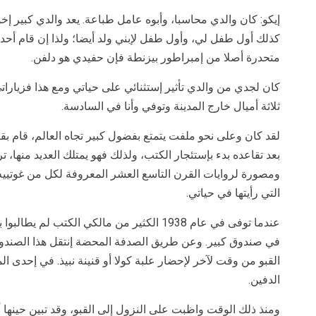
إيكو: كان والدي محاسبا، وأبوه عامل طباعة. يعد والدي كبير إخوا
كذلك أول طفل لي، وأول طفل لإبني ولد أيضا؛ ولذا إن قام أح
متحدرة أصلا من إمبراطور بيزنطة فإن حفيدي هو دلفن.
كان لجدي من والدي تأثير إستثنائي على حياتي ومع هذا فزيارا
ثلاثة أميال خارج المدينة وتوفي وأنا في السادسة.
لقد كان وعلى نحو ملفت يتمتع بفضول كبير تجاه العالم، قام بق
بعد تقاعده بدء بإستئجار الكتب، ولذلك فهو يمتلك العديد منها،
ومصورة لروايات القرن التاسع العشر المعروفة لكل من غوتييه 
التي رأيتها في حياتي.
عندما توفى في عام 1938 الكثير من مالكي الكتب
في صندوق كبير. وعن طريق الصدفة المحضة إنتقل هذا الصندوق
القبو من وقت لآخر لإحضار علبة كولا أو قنينة نبيذ. في إحدى
الدفين.
ومنذ ذلك الوقت واظبت على النزول إلى القبو، وقد تبين حينها 