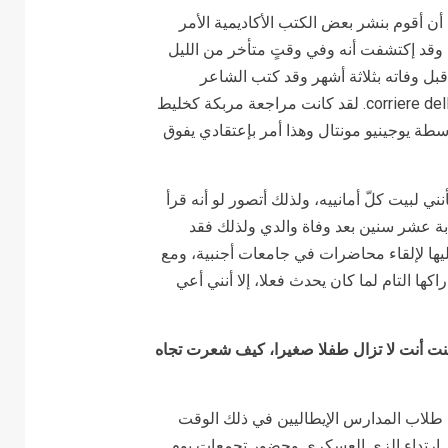
ي بدايات العام 1962، وكان هذا قبل أن أقوم بنشر بعض الكتب الأكاديمية الأمر
، وقد إكتشفت أنه وفي وقتٍ متأخر من الليل
راءة بعض من إعمالي، تم نشر كتاب the open work * قبل وفاته بثلاثة أشهر وقد كتب الشاعر
الإيطالي العظيم يوجينيو مونتال مراجعة عنه في جريدة corriere della sera. لقد كانت مراجعة مربكة كخليط
طة يوجينيو مونتال وهذا أمر بإعتقادي يفوق
 لبيت كلّ أمانييه، ولذلك أتصور لو أنه قرأ
ابة عشر سنين بعد وفاة والدي ولذلك فقد
ا لإلقاء محاضرات في جامعات أجنبية، ومع
اكها التام لما كان يحدث فعلا، إلا أنني أعي
كنت أنت لا تزال طفلا صغيرا، كيف شعرت تجاه
 طلاب المدارس الإيطاليين في ذلك الوقت
ى إرتداء الزي العسكري وحضور تجمعات يوم