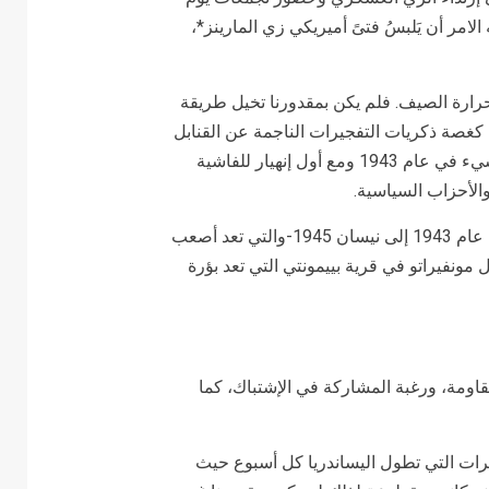
لامر أن يَلبسُ فتىً أميريكي زي المارينز*،
وحرارة الصيف. فلم يكن بمقدورنا تخيل طريقة
 كغصة ذكريات التفجيرات الناجمة عن القنابل
والليالي التي قضيناها في الملاجئ. إكتشفت، عندما أنتهى كلّ شيء في عام 1943 ومع أول إنهيار للفاشية
الأحزاب السياسية.
وللفرار من التفجيرات التي وقعت في الفترة الممتدة من أيلول عام 1943 إلى نيسان 1945-والتي تعد أصعب
 مونفيراتو في قرية بييمونتي التي تعد بؤرة
لمقاومة، ورغبة المشاركة في الإشتباك، كما
رات التي تطول اليساندريا كل أسبوع حيث