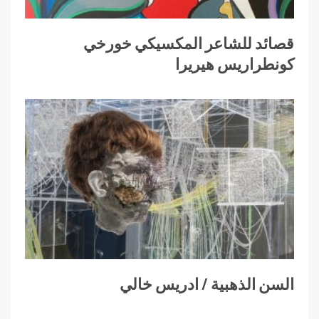
قصائد للشاعر المكسيكي خورخي
كونطراريس هيريرا
السن الذهبية / ادريس خالي