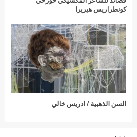
كونطراريس هيريرا
السن الذهبية / ادريس خالي