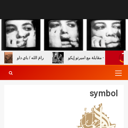
ة والكتب – مقابلة مع امبرتو إيكو
رامَ الله / باي داو
symbol