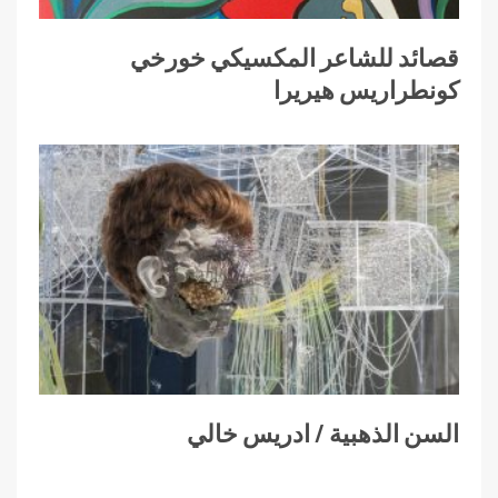
قصائد للشاعر المكسيكي خورخي
كونطراريس هيريرا
السن الذهبية / ادريس خالي