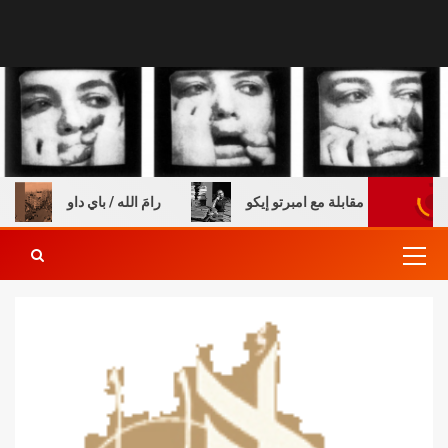
الكتب – مقابلة مع امبرتو إيكو
رامَ الله / باي داو
ال